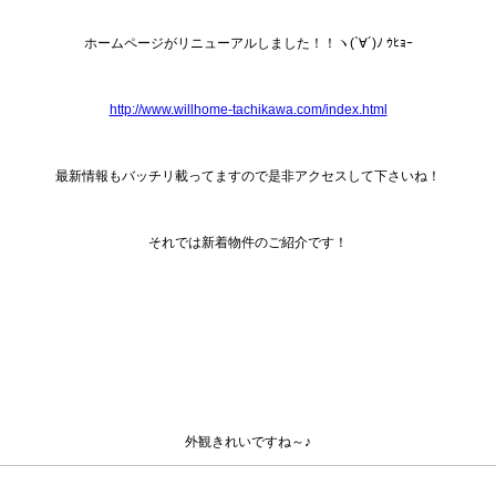
ホームページがリニューアルしました！！ヽ(`∀´)ﾉ ｳﾋｮｰ
http://www.willhome-tachikawa.com/index.html
最新情報もバッチリ載ってますので是非アクセスして下さいね！
それでは新着物件のご紹介です！
外観きれいですね～♪