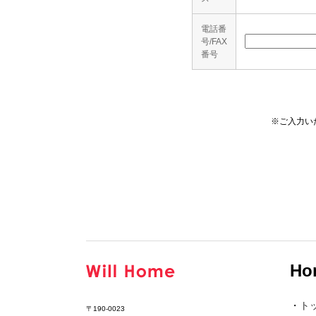
電話番
号/FAX
番号
※ご入力い
Ho
・
ト
〒190-0023