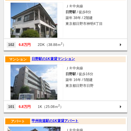
ＪＲ中央線
日野駅
/ 徒歩8分
築年 38年 / 2階建
東京都日野市神明4丁目
2
102
6.8万円
2DK（38.88ｍ
）
日野駅の1K賃貸マンション
マンション
ＪＲ中央線
日野駅
/ 徒歩16分
築年 16年 / 5階建
東京都日野市日野
2
101
6.8万円
1K（25.08ｍ
）
甲州街道駅の1K賃貸アパート
アパート
ＪＲ中央線