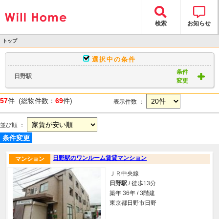
検索
お知らせ
トップ
>
選択中の条件
物件検索
条件
日野駅
> 物件一覧
変更
57
件 (総物件数：
69
件)
表示件数 ：
並び順 ：
条件変更
日野駅のワンルーム賃貸マンション
マンション
ＪＲ中央線
日野駅
/ 徒歩13分
築年 36年 / 3階建
東京都日野市日野