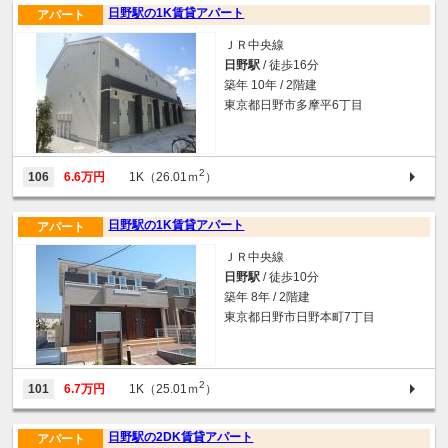
日野駅の1K賃貸アパート
アパート
ＪＲ中央線
日野駅
/ 徒歩16分
築年 10年 / 2階建
東京都日野市多摩平6丁目
2
106
6.6万円
1K（26.01ｍ
）
日野駅の1K賃貸アパート
アパート
ＪＲ中央線
日野駅
/ 徒歩10分
築年 8年 / 2階建
東京都日野市日野本町7丁目
2
101
6.7万円
1K（25.01ｍ
）
日野駅の2DK賃貸アパート
アパート