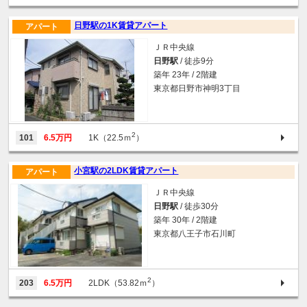
日野駅の1K賃貸アパート
アパート
ＪＲ中央線
日野駅
/ 徒歩9分
築年 23年 / 2階建
東京都日野市神明3丁目
2
101
6.5万円
1K（22.5ｍ
）
小宮駅の2LDK賃貸アパート
アパート
ＪＲ中央線
日野駅
/ 徒歩30分
築年 30年 / 2階建
東京都八王子市石川町
2
203
6.5万円
2LDK（53.82ｍ
）