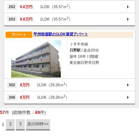
2
202
9.8万円
1LDK（35.57ｍ
）
2
203
9.8万円
1LDK（35.57ｍ
）
甲州街道駅の1LDK賃貸アパート
アパート
ＪＲ中央線
日野駅
/ 徒歩20分
築年 16年 / 3階建
東京都日野市日野
2
302
8万円
1LDK（29.26ｍ
）
2
306
8万円
1LDK（29.26ｍ
）
57
件 (総物件数：
69
件)
2
3
次の20件>>
1