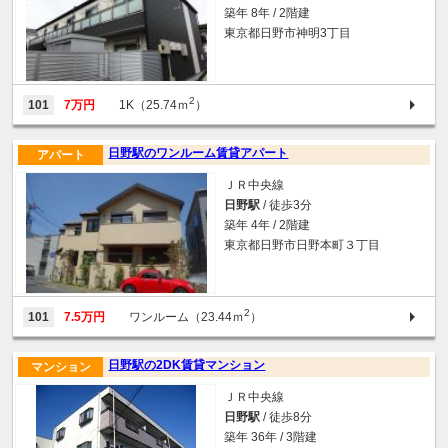
築年 8年 / 2階建
東京都日野市神明3丁目
2
101
7万円
1K（25.74ｍ
）
日野駅のワンルーム賃貸アパート
アパート
ＪＲ中央線
日野駅
/ 徒歩3分
築年 4年 / 2階建
東京都日野市日野本町３丁目
2
101
7.5万円
ワンルーム（23.44ｍ
）
日野駅の2DK賃貸マンション
マンション
ＪＲ中央線
日野駅
/ 徒歩8分
築年 36年 / 3階建