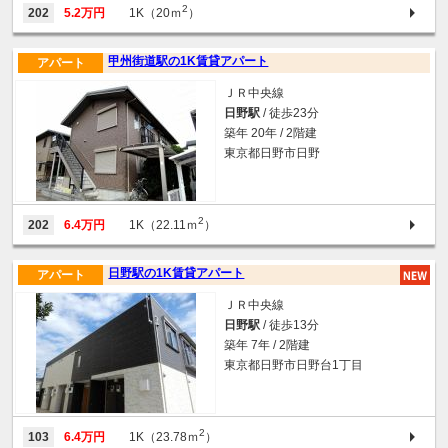
2
202
5.2万円
1K（20ｍ
）
甲州街道駅の1K賃貸アパート
アパート
ＪＲ中央線
日野駅
/ 徒歩23分
築年 20年 / 2階建
東京都日野市日野
2
202
6.4万円
1K（22.11ｍ
）
日野駅の1K賃貸アパート
アパート
ＪＲ中央線
日野駅
/ 徒歩13分
築年 7年 / 2階建
東京都日野市日野台1丁目
2
103
6.4万円
1K（23.78ｍ
）