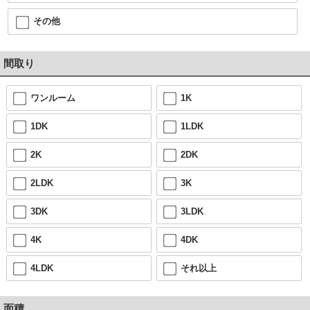
その他
間取り
ワンルーム
1K
1DK
1LDK
2K
2DK
2LDK
3K
3DK
3LDK
4K
4DK
4LDK
それ以上
面積