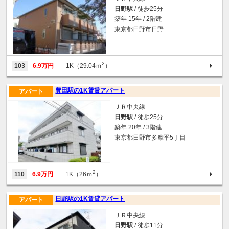
日野駅
/ 徒歩25分
築年 15年 / 2階建
東京都日野市日野
2
103
6.9万円
1K（29.04ｍ
）
豊田駅の1K賃貸アパート
アパート
ＪＲ中央線
日野駅
/ 徒歩25分
築年 20年 / 3階建
東京都日野市多摩平5丁目
2
110
6.9万円
1K（26ｍ
）
日野駅の1K賃貸アパート
アパート
ＪＲ中央線
日野駅
/ 徒歩11分