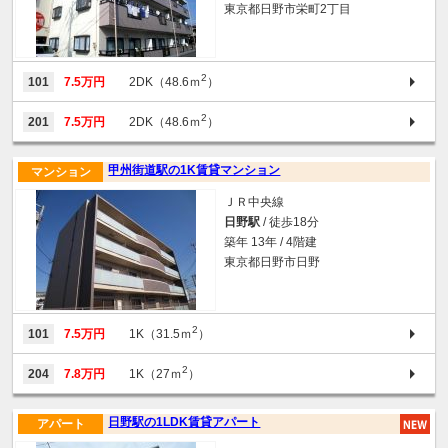
東京都日野市栄町2丁目
2
101
7.5万円
2DK（48.6ｍ
）
2
201
7.5万円
2DK（48.6ｍ
）
甲州街道駅の1K賃貸マンション
マンション
ＪＲ中央線
日野駅
/ 徒歩18分
築年 13年 / 4階建
東京都日野市日野
2
101
7.5万円
1K（31.5ｍ
）
2
204
7.8万円
1K（27ｍ
）
日野駅の1LDK賃貸アパート
アパート