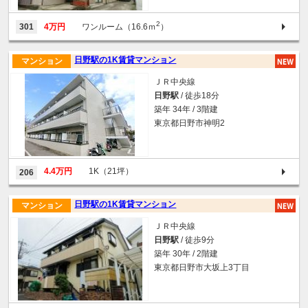
2
301
4万円
ワンルーム（16.6ｍ
）
日野駅の1K賃貸マンション
マンション
ＪＲ中央線
日野駅
/ 徒歩18分
築年 34年 / 3階建
東京都日野市神明2
4.4万円
1K（21坪）
206
日野駅の1K賃貸マンション
マンション
ＪＲ中央線
日野駅
/ 徒歩9分
築年 30年 / 2階建
東京都日野市大坂上3丁目