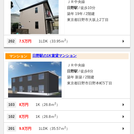
ＪＲ中央線
日野駅
/ 徒歩10分
築年 19年 / 2階建
東京都日野市大坂上2丁目
2
202
7.5万円
1LDK（33.95ｍ
）
日野駅の1K賃貸マンション
マンション
ＪＲ中央線
日野駅
/ 徒歩8分
築年 新築 / 2階建
東京都日野市日野本町5丁目
2
103
8万円
1K（26.8ｍ
）
2
102
8万円
1K（26.8ｍ
）
2
201
9.9万円
1LDK（35.57ｍ
）