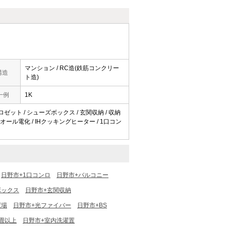
マンション / RC造(鉄筋コンクリー
構造
ト造)
一例
1K
クロゼット / シューズボックス / 玄関収納 / 収納
/ オール電化 / IHクッキングヒーター / 1口コン
日野市+1口コンロ
日野市+バルコニー
ボックス
日野市+玄関収納
置場
日野市+光ファイバー
日野市+BS
畳以上
日野市+室内洗濯置