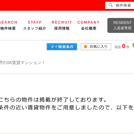
物件検索
SEARCH
STAFF
RECRUIT
COMPANY
RESIDENT
入居者専用
物件検索
スタッフ紹介
採用情報
会社概要
0
現在
件
野の1K賃貸マンション！