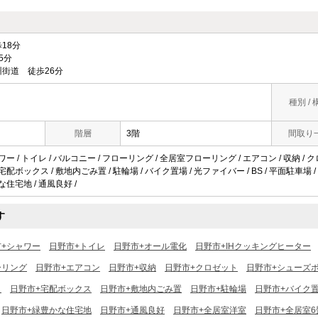
18分
5分
街道 徒歩26分
種別 / 
階層
3階
間取り
ワー / トイレ / バルコニー / フローリング / 全居室フローリング / エアコン / 収納 / 
宅配ボックス / 敷地内ごみ置 / 駐輪場 / バイク置場 / 光ファイバー / BS / 平面駐車場 
な住宅地 / 通風良好 /
す
市+シャワー
日野市+トイレ
日野市+オール電化
日野市+IHクッキングヒーター
ーリング
日野市+エアコン
日野市+収納
日野市+クロゼット
日野市+シューズ
ク
日野市+宅配ボックス
日野市+敷地内ごみ置
日野市+駐輪場
日野市+バイク
日野市+緑豊かな住宅地
日野市+通風良好
日野市+全居室洋室
日野市+全居室6