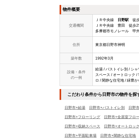
物件概要
ＪＲ中央線
日野駅
徒歩
交通機関
ＪＲ中央線 豊田 徒歩2
多摩都市モノレール 甲州
住所
東京都日野市神明
築年数
1992年3月
給湯 / バストイレ別 / シャ
設備・条件
スペース / オートロック / 
の一例
ロ / 閑静な住宅地 / 緑豊か
こだわり条件から日野市の物件を探
日野市+給湯
日野市+バストイレ別
日野
日野市+フローリング
日野市+全居室フロ
日野市+収納スペース
日野市+オートロッ
日野市+平面駐車場
日野市+閑静な住宅地