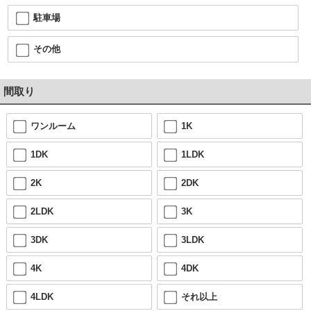
駐車場
その他
間取り
ワンルーム
1K
1DK
1LDK
2K
2DK
2LDK
3K
3DK
3LDK
4K
4DK
4LDK
それ以上