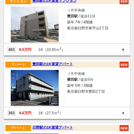
豊田駅の1K賃貸マンション
マンション
ＪＲ中央線
豊田駅
/ 徒歩11分
築年 7年 / 4階建
東京都日野市東平山2丁目
2
403
8.5万円
1K（33.95ｍ
）
豊田駅の1K賃貸アパート
アパート
ＪＲ中央線
豊田駅
/ 徒歩5分
築年 5年 / 3階建
東京都日野市豊田2丁目
2
303
8.6万円
1K（27.5ｍ
）
日野駅の1K賃貸アパート
アパート