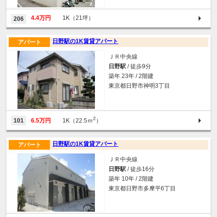
4.4万円
1K（21坪）
206
日野駅の1K賃貸アパート
アパート
ＪＲ中央線
日野駅
/ 徒歩9分
築年 23年 / 2階建
東京都日野市神明3丁目
2
101
6.5万円
1K（22.5ｍ
）
日野駅の1K賃貸アパート
アパート
ＪＲ中央線
日野駅
/ 徒歩16分
築年 10年 / 2階建
東京都日野市多摩平6丁目