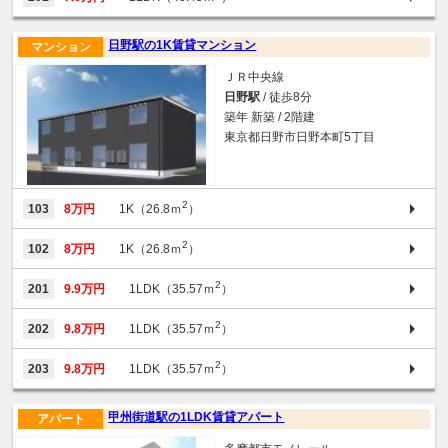
日野駅の1K賃貸マンション
マンション
ＪＲ中央線
日野駅
/ 徒歩8分
築年 新築 / 2階建
東京都日野市日野本町5丁目
2
103
8万円
1K（26.8ｍ
）
2
102
8万円
1K（26.8ｍ
）
2
201
9.9万円
1LDK（35.57ｍ
）
2
202
9.8万円
1LDK（35.57ｍ
）
2
203
9.8万円
1LDK（35.57ｍ
）
甲州街道駅の1LDK賃貸アパート
アパート