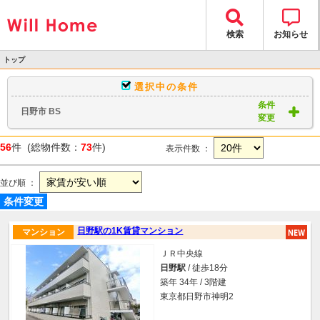
検索
お知らせ
トップ
>
選択中の条件
物件検索
条件
日野市 BS
> 物件一覧
変更
56
件 (総物件数：
73
件)
表示件数 ：
並び順 ：
条件変更
日野駅の1K賃貸マンション
マンション
ＪＲ中央線
日野駅
/ 徒歩18分
築年 34年 / 3階建
東京都日野市神明2