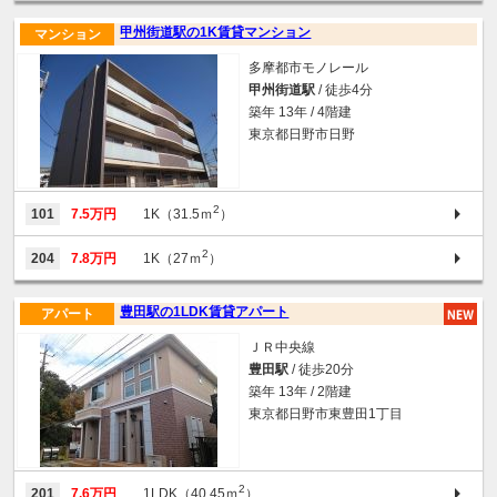
甲州街道駅の1K賃貸マンション
マンション
多摩都市モノレール
甲州街道駅
/ 徒歩4分
築年 13年 / 4階建
東京都日野市日野
2
101
7.5万円
1K（31.5ｍ
）
2
204
7.8万円
1K（27ｍ
）
豊田駅の1LDK賃貸アパート
アパート
ＪＲ中央線
豊田駅
/ 徒歩20分
築年 13年 / 2階建
東京都日野市東豊田1丁目
2
201
7.6万円
1LDK（40.45ｍ
）