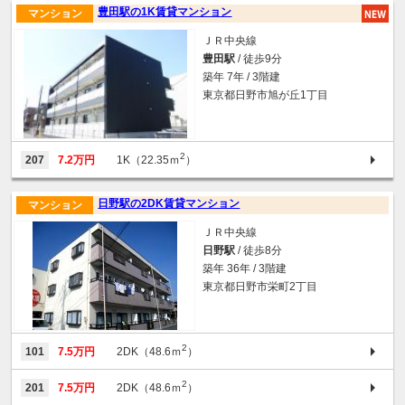
豊田駅の1K賃貸マンション
マンション
ＪＲ中央線
豊田駅
/ 徒歩9分
築年 7年 / 3階建
東京都日野市旭が丘1丁目
2
207
7.2万円
1K（22.35ｍ
）
日野駅の2DK賃貸マンション
マンション
ＪＲ中央線
日野駅
/ 徒歩8分
築年 36年 / 3階建
東京都日野市栄町2丁目
2
101
7.5万円
2DK（48.6ｍ
）
2
201
7.5万円
2DK（48.6ｍ
）