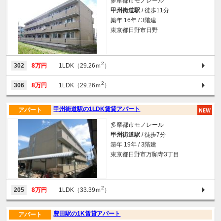
多摩都市モノレール
甲州街道駅
/ 徒歩11分
築年 16年 / 3階建
東京都日野市日野
2
302
8万円
1LDK（29.26ｍ
）
2
306
8万円
1LDK（29.26ｍ
）
甲州街道駅の1LDK賃貸アパート
アパート
多摩都市モノレール
甲州街道駅
/ 徒歩7分
築年 19年 / 3階建
東京都日野市万願寺3丁目
2
205
8万円
1LDK（33.39ｍ
）
豊田駅の1K賃貸アパート
アパート