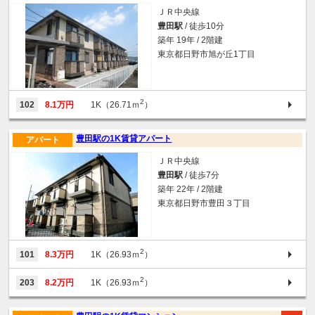
ＪＲ中央線
豊田駅
/ 徒歩10分
築年 19年 / 2階建
東京都日野市旭が丘1丁目
2
102
8.1万円
1K（26.71ｍ
）
豊田駅の1K賃貸アパート
アパート
ＪＲ中央線
豊田駅
/ 徒歩7分
築年 22年 / 2階建
東京都日野市豊田３丁目
2
101
8.3万円
1K（26.93ｍ
）
2
203
8.2万円
1K（26.93ｍ
）