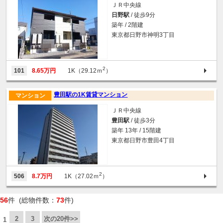
ＪＲ中央線
日野駅
/ 徒歩9分
築年 / 2階建
東京都日野市神明3丁目
2
101
8.65万円
1K（29.12ｍ
）
豊田駅の1K賃貸マンション
マンション
ＪＲ中央線
豊田駅
/ 徒歩3分
築年 13年 / 15階建
東京都日野市豊田4丁目
2
506
8.7万円
1K（27.02ｍ
）
56
件 (総物件数：
73
件)
2
3
次の20件>>
1