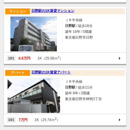
日野駅の1K賃貸マンション
マンション
ＪＲ中央線
日野駅
/ 徒歩16分
築年 16年 / 5階建
東京都日野市日野
2
101
6.8万円
1K（25.08ｍ
）
日野駅の1K賃貸アパート
アパート
ＪＲ中央線
日野駅
/ 徒歩11分
築年 8年 / 2階建
東京都日野市神明3丁目
2
101
7万円
1K（25.74ｍ
）