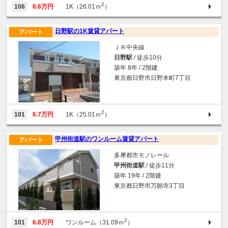
2
106
6.6万円
1K（26.01ｍ
）
日野駅の1K賃貸アパート
アパート
ＪＲ中央線
日野駅
/ 徒歩10分
築年 8年 / 2階建
東京都日野市日野本町7丁目
2
101
6.7万円
1K（25.01ｍ
）
甲州街道駅のワンルーム賃貸アパート
アパート
多摩都市モノレール
甲州街道駅
/ 徒歩11分
築年 19年 / 2階建
東京都日野市万願寺3丁目
2
101
6.8万円
ワンルーム（31.09ｍ
）