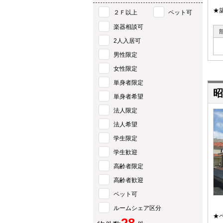
★
２Ｆ以上
ペット可
楽器相談可
2人入居可
男性限定
女性限定
単身者限定
昭
単身者希望
法人限定
法人希望
学生限定
学生歓迎
高齢者限定
高齢者歓迎
ペット可
ルームシェア区分
★