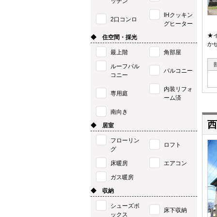
ッチン
IHクッキン
2口コンロ
グヒーター
★
◆ 住空間・採光
か
最上階
角部屋
ルーフバル
バルコニー
コニー
内装リフォ
専用庭
ーム済
南向き
西
◆ 居室
フローリン
ロフト
グ
床暖房
エアコン
ガス暖房
◆ 収納
シューズボ
床下収納
ックス