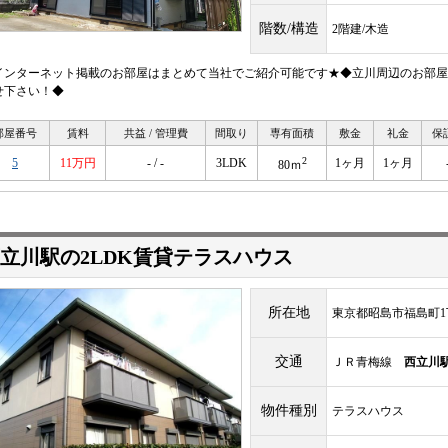
階数/構造
2階建/木造
インターネット掲載のお部屋はまとめて当社でご紹介可能です★◆立川周辺のお部屋
せ下さい！◆
部屋番号
賃料
共益 / 管理費
間取り
専有面積
敷金
礼金
保
2
5
11万円
- / -
3LDK
1ヶ月
1ヶ月
80ｍ
立川駅の2LDK賃貸テラスハウス
所在地
東京都昭島市福島町1
交通
ＪＲ青梅線
西立川
物件種別
テラスハウス