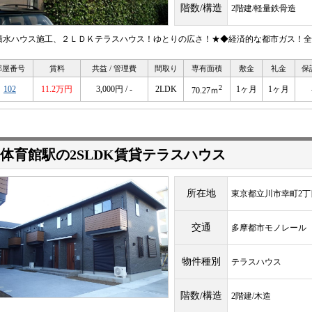
階数/構造
2階建/軽量鉄骨造
積水ハウス施工、２ＬＤＫテラスハウス！ゆとりの広さ！★◆経済的な都市ガス！全
部屋番号
賃料
共益 / 管理費
間取り
専有面積
敷金
礼金
保
2
102
11.2万円
3,000円 / -
2LDK
1ヶ月
1ヶ月
70.27ｍ
体育館駅の2SLDK賃貸テラスハウス
所在地
東京都立川市幸町2丁
交通
多摩都市モノレー
物件種別
テラスハウス
階数/構造
2階建/木造