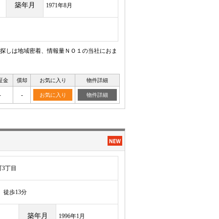
築年月
1971年8月
探しは地域密着、情報量ＮＯ１の当社におま
証金
償却
お気に入り
物件詳細
-
-
お気に入り
物件詳細
3丁目
徒歩13分
築年月
1996年1月