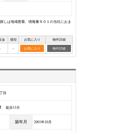
探しは地域密着、情報量ＮＯ１の当社におま
証金
償却
お気に入り
物件詳細
-
-
お気に入り
物件詳細
丁目
駅
徒歩11分
築年月
2001年10月