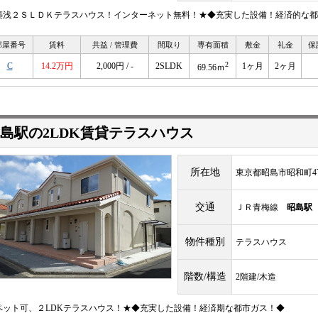
築浅２ＳＬＤＫテラスハウス！インターネット無料！★◆充実した設備！経済的な都
部屋番号
賃料
共益 / 管理費
間取り
専有面積
敷金
礼金
保
2
C
14.2万円
2,000円 / -
2SLDK
1ヶ月
2ヶ月
69.56ｍ
島駅の2LDK賃貸テラスハウス
所在地
東京都昭島市昭和町4
交通
ＪＲ青梅線
昭島駅
物件種別
テラスハウス
階数/構造
2階建/木造
ペット可、２LDKテラスハウス！★◆充実した設備！経済期な都市ガス！◆