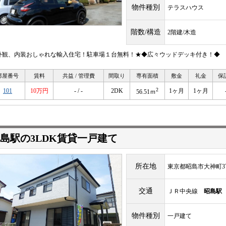
物件種別
テラスハウス
階数/構造
2階建/木造
外観、内装おしゃれな輸入住宅！駐車場１台無料！★◆広々ウッドデッキ付き！◆
部屋番号
賃料
共益 / 管理費
間取り
専有面積
敷金
礼金
保
2
101
10万円
- / -
2DK
1ヶ月
1ヶ月
56.51ｍ
島駅の3LDK賃貸一戸建て
所在地
東京都昭島市大神町3
交通
ＪＲ中央線
昭島駅
物件種別
一戸建て