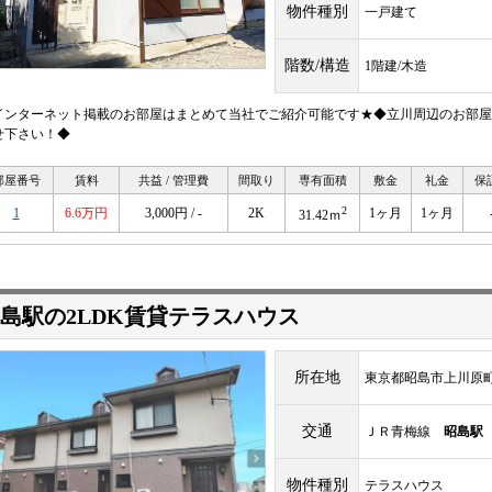
物件種別
一戸建て
階数/構造
1階建/木造
インターネット掲載のお部屋はまとめて当社でご紹介可能です★◆立川周辺のお部屋
せ下さい！◆
部屋番号
賃料
共益 / 管理費
間取り
専有面積
敷金
礼金
保
2
1
6.6万円
3,000円 / -
2K
1ヶ月
1ヶ月
31.42ｍ
島駅の2LDK賃貸テラスハウス
所在地
東京都昭島市上川原町
交通
ＪＲ青梅線
昭島駅
物件種別
テラスハウス