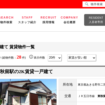
物件検索
SEARCH
STAFF
RECRUIT
COMPANY
RESIDENT
入居者専用
物件検索
スタッフ紹介
採用情報
会社概要
建て 賃貸物件一覧
28
 (総物件数：
件)
表示件数
秋留駅の2K賃貸一戸建て
所在地
東京都あきる野市二
交通
ＪＲ五日市線
東秋