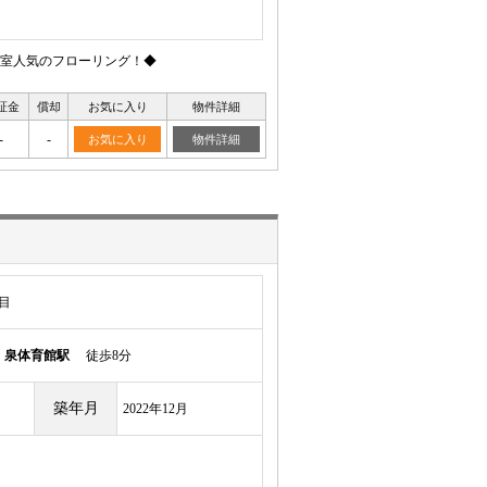
室人気のフローリング！◆
証金
償却
お気に入り
物件詳細
-
-
お気に入り
物件詳細
目
ル
泉体育館駅
徒歩8分
築年月
2022年12月