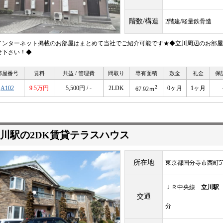
階数/構造
2階建/軽量鉄骨造
インターネット掲載のお部屋はまとめて当社でご紹介可能です★◆立川周辺のお部屋
せ下さい！◆
部屋番号
賃料
共益 / 管理費
間取り
専有面積
敷金
礼金
保
2
A102
9.5万円
5,500円 / -
2LDK
0ヶ月
1ヶ月
67.92ｍ
川駅の2DK賃貸テラスハウス
所在地
東京都国分寺市西町5
ＪＲ中央線
立川駅
交通
分