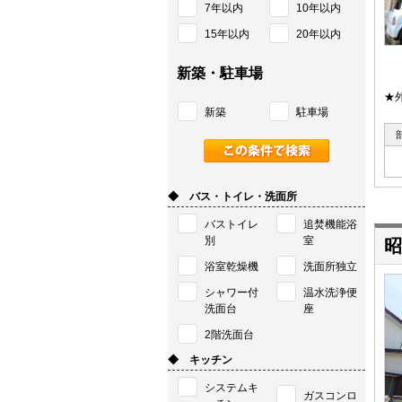
7年以内
10年以内
15年以内
20年以内
新築・駐車場
★
新築
駐車場
◆ バス・トイレ・洗面所
バストイレ
追焚機能浴
別
室
昭
浴室乾燥機
洗面所独立
シャワー付
温水洗浄便
洗面台
座
2階洗面台
◆ キッチン
システムキ
ガスコンロ