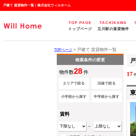
戸建て 賃貸物件一覧｜株式会社ウィルホーム
TOP PAGE
TACHIKAWA
トップページ
立川駅の賃貸物件
> 戸建て 賃貸物件一覧
TOPページ
検索条件の変更
戸
28
物件数
件
17
件
エリアで絞る
沿線で絞る
東
小学校から探す
中学校から探す
賃料
～