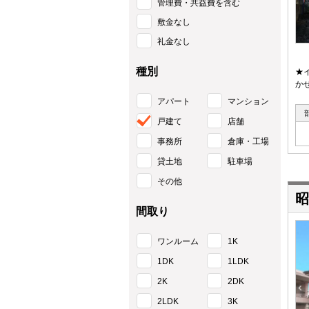
管理費・共益費を含む
敷金なし
礼金なし
種別
★
か
アパート
マンション
戸建て
店舗
事務所
倉庫・工場
貸土地
駐車場
その他
昭
間取り
ワンルーム
1K
1DK
1LDK
2K
2DK
2LDK
3K