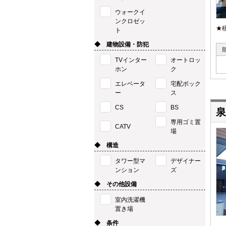
ウォークイ
ンクロゼッ
★
ト
◆ 建物設備・防犯
TVインター
オートロッ
ホン
ク
エレベータ
宅配ボック
ー
ス
CS
BS
泉
専用ゴミ置
CATV
場
◆ 構造
タワー型マ
デザイナー
ンション
ズ
◆ その他設備
室内洗濯機
置き場
◆ 条件