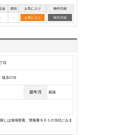
証金
償却
お気に入り
物件詳細
-
-
お気に入り
物件詳細
丁目
徒歩21分
築年月
新築
探しは地域密着、情報量ＮＯ１の当社におま