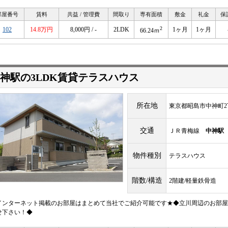
部屋番号
賃料
共益 / 管理費
間取り
専有面積
敷金
礼金
保
2
102
14.8万円
8,000円 / -
2LDK
1ヶ月
1ヶ月
66.24ｍ
神駅の3LDK賃貸テラスハウス
所在地
東京都昭島市中神町2
交通
ＪＲ青梅線
中神駅
物件種別
テラスハウス
階数/構造
2階建/軽量鉄骨造
インターネット掲載のお部屋はまとめて当社でご紹介可能です★◆立川周辺のお部屋
せ下さい！◆