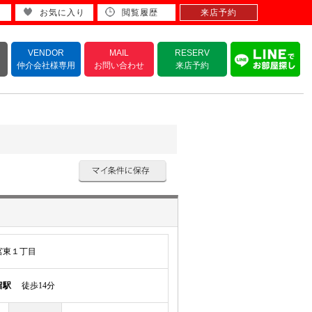
お気に入り
閲覧履歴
来店予約
VENDOR
MAIL
RESERV
仲介会社様専用
お問い合わせ
来店予約
宮東１丁目
留駅
徒歩14分