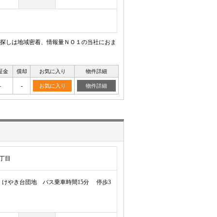
探しは地域密着、情報量ＮＯ１の当社におま
証金
償却
お気に入り
物件詳細
-
-
お気に入り
物件詳細
丁目
けやき台団地 バス乗車時間15分 停歩3