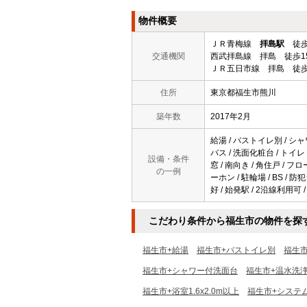
物件概要
ＪＲ青梅線
拝島駅
徒歩
交通機関
西武拝島線 拝島 徒歩1
ＪＲ五日市線 拝島 徒歩
住所
東京都福生市熊川
築年数
2017年2月
給湯 / バストイレ別 / シャ
バス / 洗面化粧台 / トイレ 
設備・条件
窓 / 南向き / 角住戸 / 
の一例
ーホン / 駐輪場 / BS /
好 / 始発駅 / 2沿線利用可 
こだわり条件から福生市の物件を探
福生市+給湯
福生市+バストイレ別
福生
福生市+シャワー付洗面台
福生市+温水洗
福生市+浴室1.6x2.0m以上
福生市+システ