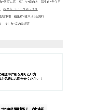
市+浴室に窓
福生市+南向き
福生市+角住戸
ト
福生市+シューズボックス
面駐車場
福生市+駐車場1台無料
室
福生市+室内洗濯置
の確認や詳細を知りたい方
はお気軽にお問合せください！