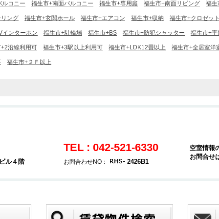
バルコニー
福生市+南面バルコニー
福生市+専用庭
福生市+南面リビング
福生
ーリング
福生市+玄関ホール
福生市+エアコン
福生市+収納
福生市+クロゼッ
TVインターホン
福生市+駐輪場
福生市+BS
福生市+防犯シャッター
福生市+平
+2沿線利用可
福生市+3駅以上利用可
福生市+LDK12畳以上
福生市+全居室洋
要
福生市+２Ｆ以上
TEL : 042-521-6330
空室情報
お問合せ
堂ビル４階
2426B1
お問合わせNO：