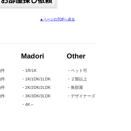
▲ページのTOPへ戻る
Madori
Other
物件
・
1R/1K
・
ペット可
物件
・
1K/1DK/1LDK
・
２階以上
物件
・
2K/2DK/2LDK
・
角部屋
物件
・
3K/3DK/3LDK
・
デザイナーズ
・
4K～