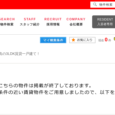
物件検索
SEARCH
STAFF
RECRUIT
COMPANY
RESIDENT
入居者専用
物件検索
スタッフ紹介
採用情報
会社概要
0
現在
件
島の3LDK賃貸一戸建て！