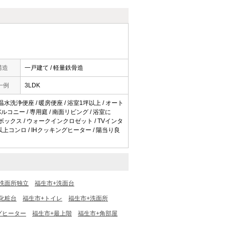
構造
一戸建て / 軽量鉄骨造
一例
3LDK
 温水洗浄便座 / 暖房便座 / 浴室1坪以上 / オート
南面バルコニー / 専用庭 / 南面リビング / 浴室に
ーズボックス / ウォークインクロゼット / TVインタ
3口以上コンロ / IHクッキングヒーター / 陽当り良
洗面所独立
福生市+洗面台
化粧台
福生市+トイレ
福生市+洗面所
グヒーター
福生市+最上階
福生市+角部屋