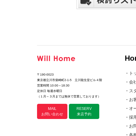
Ho
・
ト
〒190-0023
東京都立川市柴崎町2-1-5 立川龍生堂ビル４階
・
会
営業時間 10:00～18:30
・
ス
定休日 毎週水曜日
（１月～３月までは無休で営業しております）
・
お
・
オ
MAIL
RESERV
お問い合わせ
来店予約
・
採
・
お
・
各