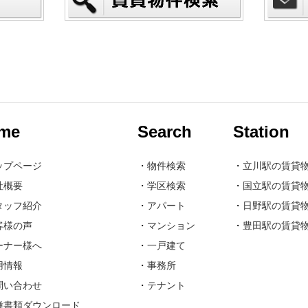
me
Search
Station
ップページ
・
物件検索
・
立川駅の賃貸
社概要
・
学区検索
・
国立駅の賃貸
タッフ紹介
・
アパート
・
日野駅の賃貸
客様の声
・
マンション
・
豊田駅の賃貸
ーナー様へ
・
一戸建て
用情報
・
事務所
問い合わせ
・
テナント
種書類ダウンロード