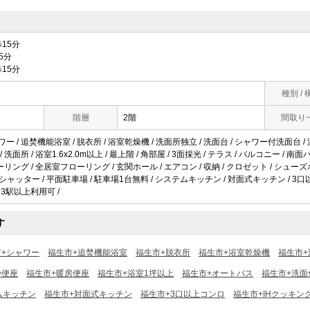
15分
5分
15分
種別 / 
階層
2階
間取り
ワー / 追焚機能浴室 / 脱衣所 / 浴室乾燥機 / 洗面所独立 / 洗面台 / シャワー付洗面台 /
/ 洗面所 / 浴室1.6x2.0m以上 / 最上階 / 角部屋 / 3面採光 / テラス / バルコニー / 
フローリング / 全居室フローリング / 玄関ホール / エアコン / 収納 / クロゼット / シュ
 防犯シャッター / 平面駐車場 / 駐車場1台無料 / システムキッチン / 対面式キッチン / 
/ 3駅以上利用可 /
す
市+シャワー
福生市+追焚機能浴室
福生市+脱衣所
福生市+浴室乾燥機
福生市+
浄便座
福生市+暖房便座
福生市+浴室1坪以上
福生市+オートバス
福生市+洗面
ムキッチン
福生市+対面式キッチン
福生市+3口以上コンロ
福生市+IHクッキン