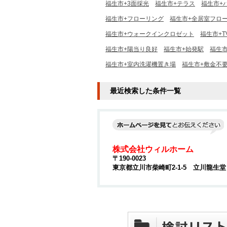
福生市+3面採光
福生市+テラス
福生市+
福生市+フローリング
福生市+全居室フロ
福生市+ウォークインクロゼット
福生市+
福生市+陽当り良好
福生市+始発駅
福生市
福生市+室内洗濯機置き場
福生市+敷金不
最近検索した条件一覧
株式会社ウィルホーム
〒190-0023
東京都立川市柴崎町2-1-5 立川龍生