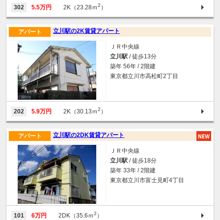
2
302
5.5万円
2K（23.28ｍ
）
立川駅の2K賃貸アパート
アパート
ＪＲ中央線
立川駅
/ 徒歩13分
築年 56年 / 2階建
東京都立川市高松町2丁目
2
202
5.9万円
2K（30.13ｍ
）
立川駅の2DK賃貸アパート
アパート
ＪＲ中央線
立川駅
/ 徒歩18分
築年 33年 / 2階建
東京都立川市富士見町4丁目
2
101
6万円
2DK（35.6ｍ
）