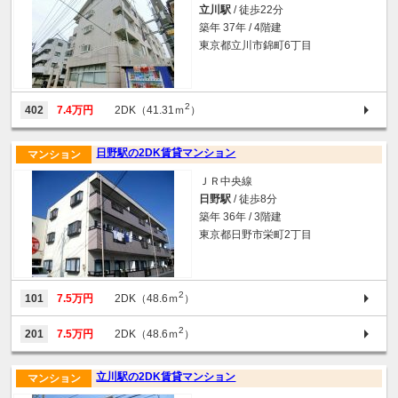
立川駅
/ 徒歩22分
築年 37年 / 4階建
東京都立川市錦町6丁目
2
402
7.4万円
2DK（41.31ｍ
）
日野駅の2DK賃貸マンション
マンション
ＪＲ中央線
日野駅
/ 徒歩8分
築年 36年 / 3階建
東京都日野市栄町2丁目
2
101
7.5万円
2DK（48.6ｍ
）
2
201
7.5万円
2DK（48.6ｍ
）
立川駅の2DK賃貸マンション
マンション