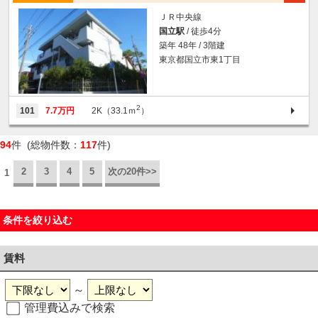
ＪＲ中央線
国立駅
/ 徒歩4分
築年 48年 / 3階建
東京都国立市東1丁目
2
101
7.7万円
2K（33.1ｍ
）
94
件 (総物件数：
117
件)
2
3
4
5
次の20件>>
1
条件を絞り込む
賃料
～
管理費込みで検索