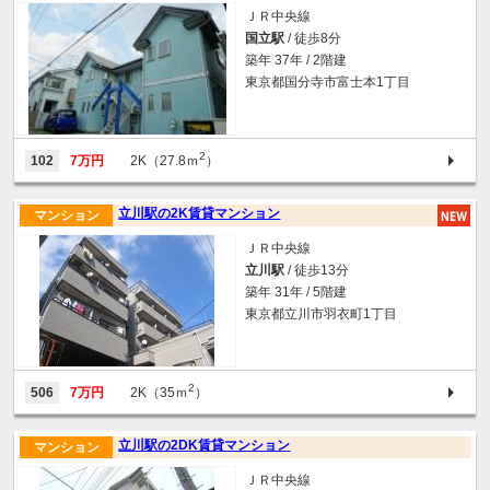
ＪＲ中央線
国立駅
/ 徒歩8分
築年 37年 / 2階建
東京都国分寺市富士本1丁目
2
102
7万円
2K（27.8ｍ
）
立川駅の2K賃貸マンション
マンション
ＪＲ中央線
立川駅
/ 徒歩13分
築年 31年 / 5階建
東京都立川市羽衣町1丁目
2
506
7万円
2K（35ｍ
）
立川駅の2DK賃貸マンション
マンション
ＪＲ中央線