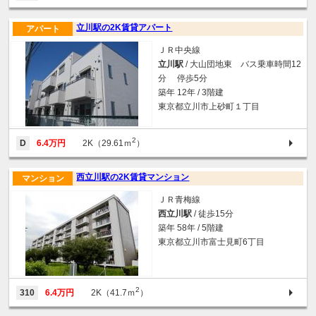
立川駅の2K賃貸アパート
アパート
ＪＲ中央線
立川駅
/ 大山団地東 バス乗車時間12
分 停歩5分
築年 12年 / 3階建
東京都立川市上砂町１丁目
2
D
6.4万円
2K（29.61ｍ
）
西立川駅の2K賃貸マンション
マンション
ＪＲ青梅線
西立川駅
/ 徒歩15分
築年 58年 / 5階建
東京都立川市富士見町6丁目
2
310
6.4万円
2K（41.7ｍ
）