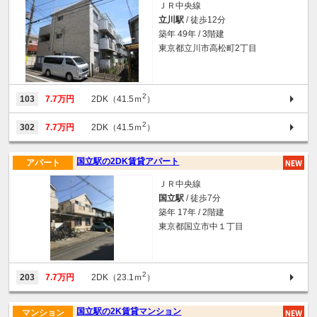
ＪＲ中央線
立川駅
/ 徒歩12分
築年 49年 / 3階建
東京都立川市高松町2丁目
2
103
7.7万円
2DK（41.5ｍ
）
2
302
7.7万円
2DK（41.5ｍ
）
国立駅の2DK賃貸アパート
アパート
ＪＲ中央線
国立駅
/ 徒歩7分
築年 17年 / 2階建
東京都国立市中１丁目
2
203
7.7万円
2DK（23.1ｍ
）
国立駅の2K賃貸マンション
マンション