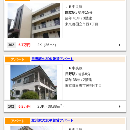
ＪＲ中央線
国立駅
/ 徒歩15分
築年 41年 / 3階建
東京都国立市西1丁目
2
302
6.7万円
2K（36ｍ
）
日野駅の2DK賃貸アパート
アパート
ＪＲ中央線
日野駅
/ 徒歩8分
築年 38年 / 2階建
東京都日野市神明4丁目
2
102
6.8万円
2DK（38.88ｍ
）
立川駅の2DK賃貸アパート
アパート
ＪＲ中央線