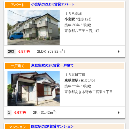
小宮駅の2LDK賃貸アパート
アパート
ＪＲ八高線
小宮駅
/ 徒歩12分
築年 30年 / 2階建
東京都八王子市石川町
2
203
6.5万円
2LDK（53.82ｍ
）
東秋留駅の2K賃貸一戸建て
一戸建て
ＪＲ五日市線
東秋留駅
/ 徒歩14分
築年 55年 / 1階建
東京都あきる野市二宮東１丁目
2
1
6.6万円
2K（31.42ｍ
）
国立駅の2K賃貸マンション
マンション