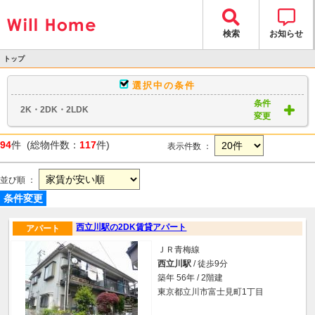
検索
お知らせ
トップ
>
選択中の条件
物件検索
条件
2K・2DK・2LDK
> 物件一覧
変更
94
件 (総物件数：
117
件)
表示件数 ：
並び順 ：
条件変更
西立川駅の2DK賃貸アパート
アパート
ＪＲ青梅線
西立川駅
/ 徒歩9分
築年 56年 / 2階建
東京都立川市富士見町1丁目