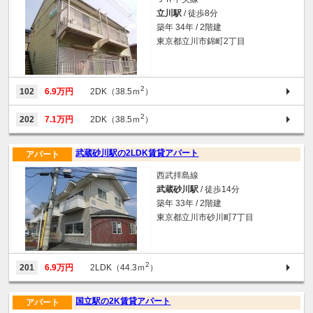
立川駅
/ 徒歩8分
築年 34年 / 2階建
東京都立川市錦町2丁目
2
102
6.9万円
2DK（38.5ｍ
）
2
202
7.1万円
2DK（38.5ｍ
）
武蔵砂川駅の2LDK賃貸アパート
アパート
西武拝島線
武蔵砂川駅
/ 徒歩14分
築年 33年 / 2階建
東京都立川市砂川町7丁目
2
201
6.9万円
2LDK（44.3ｍ
）
国立駅の2K賃貸アパート
アパート