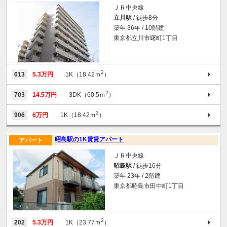
ＪＲ中央線
立川駅
/ 徒歩8分
築年 36年 / 10階建
東京都立川市曙町1丁目
2
613
5.3万円
1K（18.42ｍ
）
2
703
14.5万円
3DK（60.5ｍ
）
2
906
6万円
1K（18.42ｍ
）
昭島駅の1K賃貸アパート
アパート
ＪＲ中央線
昭島駅
/ 徒歩16分
築年 23年 / 2階建
東京都昭島市田中町1丁目
2
202
5.3万円
1K（23.77ｍ
）