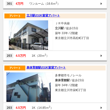
2
301
4万円
ワンルーム（16.6ｍ
）
立川駅の1K賃貸アパート
アパート
ＪＲ中央線
立川駅
/ 徒歩15分
築年 33年 / 2階建
東京都立川市高松町2丁目
2
203
4.5万円
1K（20ｍ
）
泉体育館駅の1K賃貸アパート
アパート
多摩都市モノレール
泉体育館駅
/ 徒歩23分
築年 34年 / 2階建
東京都立川市栄町2丁目
2
203
4.5万円
1K（14.85ｍ
）