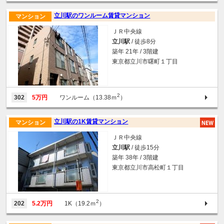
立川駅のワンルーム賃貸マンション
マンション
ＪＲ中央線
立川駅
/ 徒歩8分
築年 21年 / 3階建
東京都立川市曙町１丁目
2
302
5万円
ワンルーム（13.38ｍ
）
立川駅の1K賃貸マンション
マンション
ＪＲ中央線
立川駅
/ 徒歩15分
築年 38年 / 3階建
東京都立川市高松町１丁目
2
202
5.2万円
1K（19.2ｍ
）