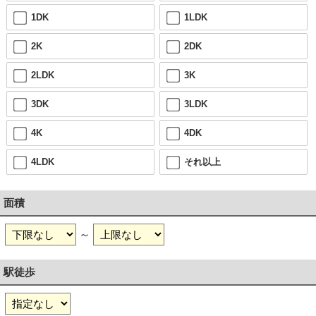
1DK
1LDK
2K
2DK
2LDK
3K
3DK
3LDK
4K
4DK
4LDK
それ以上
面積
～
駅徒歩