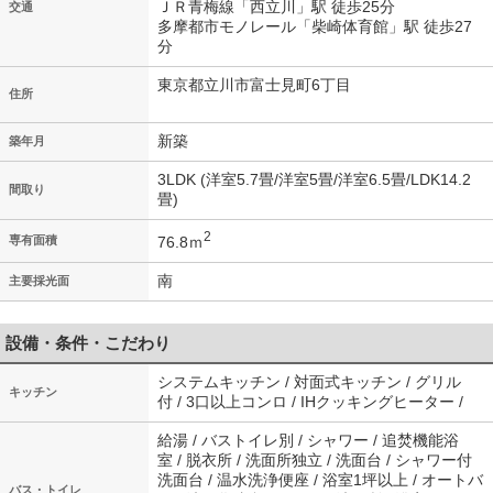
ＪＲ青梅線「西立川」駅 徒歩25分
交通
多摩都市モノレール「柴崎体育館」駅 徒歩27
分
東京都立川市富士見町6丁目
住所
新築
築年月
3LDK (洋室5.7畳/洋室5畳/洋室6.5畳/LDK14.2
間取り
畳)
2
76.8ｍ
専有面積
南
主要採光面
設備・条件・こだわり
システムキッチン / 対面式キッチン / グリル
キッチン
付 / 3口以上コンロ / IHクッキングヒーター /
給湯 / バストイレ別 / シャワー / 追焚機能浴
室 / 脱衣所 / 洗面所独立 / 洗面台 / シャワー付
洗面台 / 温水洗浄便座 / 浴室1坪以上 / オートバ
バス・トイレ