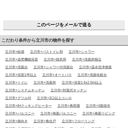
このページをメールで送る
こだわり条件から立川市の物件を探す
立川市+給湯
立川市+バストイレ別
立川市+シャワー
立川市+追焚機能浴室
立川市+脱衣所
立川市+洗面所独立
立川市+洗面台
立川市+シャワー付洗面台
立川市+温水洗浄便座
立川市+浴室1坪以上
立川市+オートバス
立川市+洗面化粧台
立川市+トイレ
立川市+洗面所
立川市+浴室1.6x2.0m以上
立川市+システムキッチン
立川市+対面式キッチン
立川市+グリル付
立川市+3口以上コンロ
立川市+IHクッキングヒーター
立川市+角部屋
立川市+3面採光
立川市+バルコニー
立川市+南面バルコニー
立川市+南面リビング
立川市+南向き
立川市+角住戸
立川市+フローリング