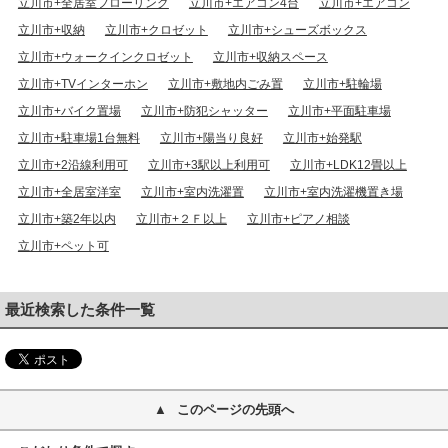
立川市+全居室フローリング
立川市+エアコン4台
立川市+エアコン
立川市+収納
立川市+クロゼット
立川市+シューズボックス
立川市+ウォークインクロゼット
立川市+収納スペース
立川市+TVインターホン
立川市+敷地内ごみ置
立川市+駐輪場
立川市+バイク置場
立川市+防犯シャッター
立川市+平面駐車場
立川市+駐車場1台無料
立川市+陽当り良好
立川市+始発駅
立川市+2沿線利用可
立川市+3駅以上利用可
立川市+LDK12畳以上
立川市+全居室洋室
立川市+室内洗濯置
立川市+室内洗濯機置き場
立川市+築2年以内
立川市+２Ｆ以上
立川市+ピアノ相談
立川市+ペット可
最近検索した条件一覧
このページの先頭へ