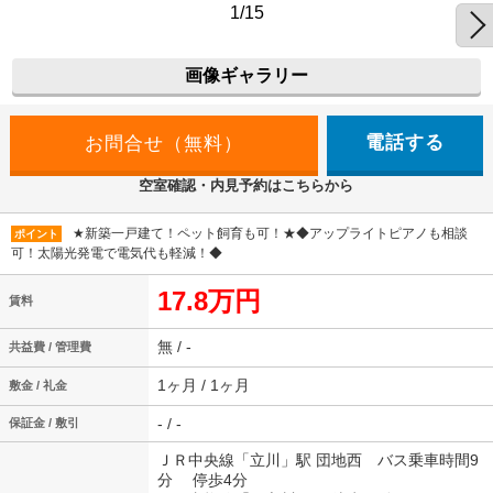
1/15
画像ギャラリー
電話する
空室確認・内見予約はこちらから
★新築一戸建て！ペット飼育も可！★◆アップライトピアノも相談
ポイント
可！太陽光発電で電気代も軽減！◆
17.8万円
賃料
無 / -
共益費 / 管理費
1ヶ月 / 1ヶ月
敷金 / 礼金
- / -
保証金 / 敷引
ＪＲ中央線「立川」駅 団地西 バス乗車時間9
分 停歩4分