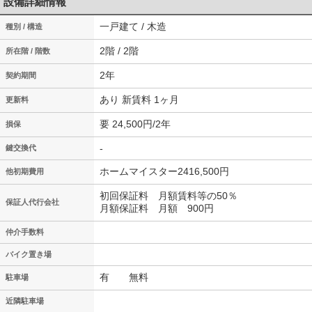
設備詳細情報
一戸建て / 木造
種別 / 構造
2階 / 2階
所在階 / 階数
2年
契約期間
あり 新賃料 1ヶ月
更新料
要 24,500円/2年
損保
-
鍵交換代
ホームマイスター2416,500円
他初期費用
初回保証料 月額賃料等の50％
保証人代行会社
月額保証料 月額 900円
仲介手数料
バイク置き場
有 無料
駐車場
近隣駐車場