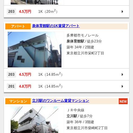
2
203
4.5万円
1K（20ｍ
）
泉体育館駅の1K賃貸アパート
アパート
多摩都市モノレール
泉体育館駅
/ 徒歩23分
築年 34年 / 2階建
東京都立川市栄町2丁目
2
203
4.5万円
1K（14.85ｍ
）
2
201
4.8万円
1K（14.85ｍ
）
立川駅のワンルーム賃貸マンション
マンション
ＪＲ中央線
立川駅
/ 徒歩7分
築年 36年 / 3階建
東京都立川市柴崎町2丁目