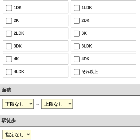
1DK
1LDK
2K
2DK
2LDK
3K
3DK
3LDK
4K
4DK
4LDK
それ以上
面積
～
駅徒歩