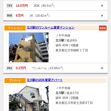
2
703
14.5万円
3DK（60.5ｍ
）
2
906
6万円
1K（18.42ｍ
）
立川駅のワンルーム賃貸マンション
マンション
ＪＲ中央線
立川駅
/ 徒歩8分
築年 40年 / 4階建
東京都立川市錦町１丁目
2
202
5.3万円
ワンルーム（15.66ｍ
）
立川駅の2DK賃貸アパート
アパート
ＪＲ中央線
立川駅
/ 徒歩17分
築年 36年 / 2階建
東京都立川市富士見町4丁目