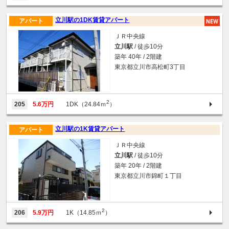
立川駅の1DK賃貸アパート
アパート
ＪＲ中央線
立川駅
/ 徒歩10分
築年 40年 / 2階建
東京都立川市高松町3丁目
2
205
5.6万円
1DK（24.84ｍ
）
立川駅の1K賃貸アパート
アパート
ＪＲ中央線
立川駅
/ 徒歩10分
築年 20年 / 2階建
東京都立川市錦町１丁目
2
206
5.9万円
1K（14.85ｍ
）