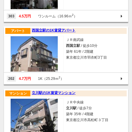
2
303
4.5万円
ワンルーム（16.96ｍ
）
西国立駅の1K賃貸アパート
アパート
ＪＲ南武線
西国立駅
/ 徒歩10分
築年 61年 / 2階建
東京都立川市羽衣町3丁目
2
202
4.7万円
1K（25.29ｍ
）
立川駅の1K賃貸マンション
マンション
ＪＲ中央線
立川駅
/ 徒歩7分
築年 35年 / 4階建
東京都立川市高松町３丁目