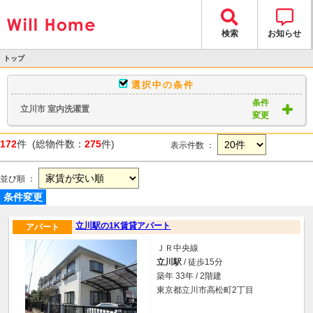
検索
お知らせ
トップ
>
選択中の条件
物件検索
条件
立川市 室内洗濯置
> 物件一覧
変更
172
件 (総物件数：
275
件)
表示件数 ：
並び順 ：
条件変更
立川駅の1K賃貸アパート
アパート
ＪＲ中央線
立川駅
/ 徒歩15分
築年 33年 / 2階建
東京都立川市高松町2丁目