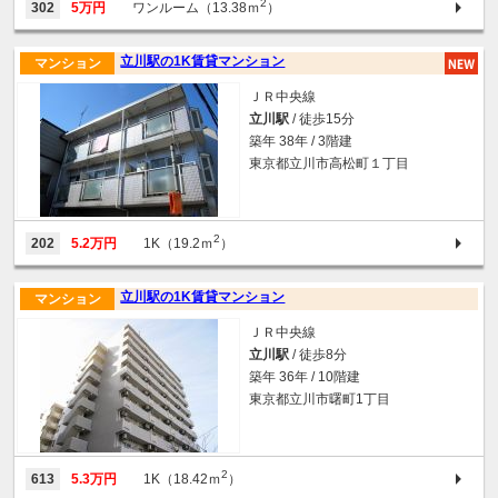
2
302
5万円
ワンルーム（13.38ｍ
）
立川駅の1K賃貸マンション
マンション
ＪＲ中央線
立川駅
/ 徒歩15分
築年 38年 / 3階建
東京都立川市高松町１丁目
2
202
5.2万円
1K（19.2ｍ
）
立川駅の1K賃貸マンション
マンション
ＪＲ中央線
立川駅
/ 徒歩8分
築年 36年 / 10階建
東京都立川市曙町1丁目
2
613
5.3万円
1K（18.42ｍ
）