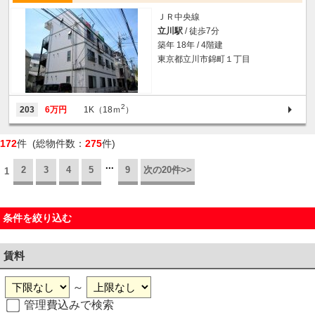
ＪＲ中央線
立川駅
/ 徒歩7分
築年 18年 / 4階建
東京都立川市錦町１丁目
2
203
6万円
1K（18ｍ
）
172
件 (総物件数：
275
件)
...
2
3
4
5
9
次の20件>>
1
条件を絞り込む
賃料
～
管理費込みで検索