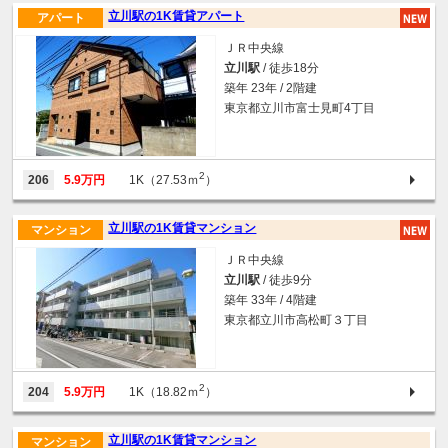
立川駅の1K賃貸アパート
アパート
ＪＲ中央線
立川駅
/ 徒歩18分
築年 23年 / 2階建
東京都立川市富士見町4丁目
2
206
5.9万円
1K（27.53ｍ
）
立川駅の1K賃貸マンション
マンション
ＪＲ中央線
立川駅
/ 徒歩9分
築年 33年 / 4階建
東京都立川市高松町３丁目
2
204
5.9万円
1K（18.82ｍ
）
立川駅の1K賃貸マンション
マンション