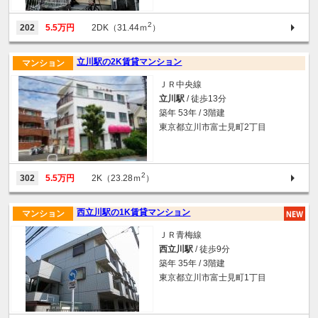
2
202
5.5万円
2DK（31.44ｍ
）
立川駅の2K賃貸マンション
マンション
ＪＲ中央線
立川駅
/ 徒歩13分
築年 53年 / 3階建
東京都立川市富士見町2丁目
2
302
5.5万円
2K（23.28ｍ
）
西立川駅の1K賃貸マンション
マンション
ＪＲ青梅線
西立川駅
/ 徒歩9分
築年 35年 / 3階建
東京都立川市富士見町1丁目