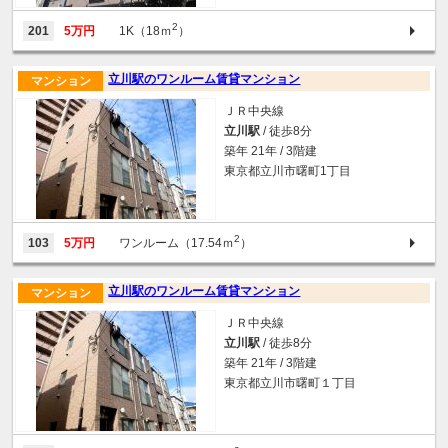
2
201
5万円
1K（18ｍ
）
立川駅のワンルーム賃貸マンション
マンション
ＪＲ中央線
立川駅
/ 徒歩8分
築年 21年 / 3階建
東京都立川市曙町1丁目
2
103
5万円
ワンルーム（17.54ｍ
）
立川駅のワンルーム賃貸マンション
マンション
ＪＲ中央線
立川駅
/ 徒歩8分
築年 21年 / 3階建
東京都立川市曙町１丁目