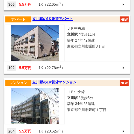
2
306
5.5万円
1K（22.65ｍ
）
立川駅の1K賃貸アパート
アパート
ＪＲ中央線
立川駅
/ 徒歩11分
築年 27年 / 2階建
東京都立川市曙町3丁目
2
102
5.5万円
1K（22.78ｍ
）
立川駅の1K賃貸マンション
マンション
ＪＲ中央線
立川駅
/ 徒歩8分
築年 34年 / 5階建
東京都立川市錦町１丁目
2
204
5.5万円
1K（20.62ｍ
）