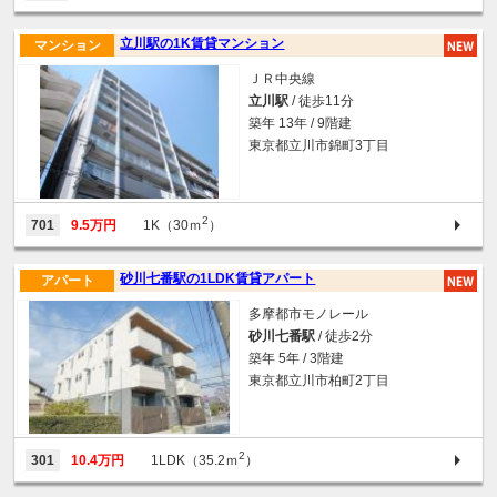
立川駅の1K賃貸マンション
マンション
ＪＲ中央線
立川駅
/ 徒歩11分
築年 13年 / 9階建
東京都立川市錦町3丁目
2
701
9.5万円
1K（30ｍ
）
砂川七番駅の1LDK賃貸アパート
アパート
多摩都市モノレール
砂川七番駅
/ 徒歩2分
築年 5年 / 3階建
東京都立川市柏町2丁目
2
301
10.4万円
1LDK（35.2ｍ
）