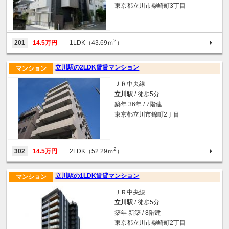
東京都立川市柴崎町3丁目
2
201
14.5万円
1LDK（43.69ｍ
）
立川駅の2LDK賃貸マンション
マンション
ＪＲ中央線
立川駅
/ 徒歩5分
築年 36年 / 7階建
東京都立川市錦町2丁目
2
302
14.5万円
2LDK（52.29ｍ
）
立川駅の1LDK賃貸マンション
マンション
ＪＲ中央線
立川駅
/ 徒歩5分
築年 新築 / 8階建
東京都立川市柴崎町2丁目