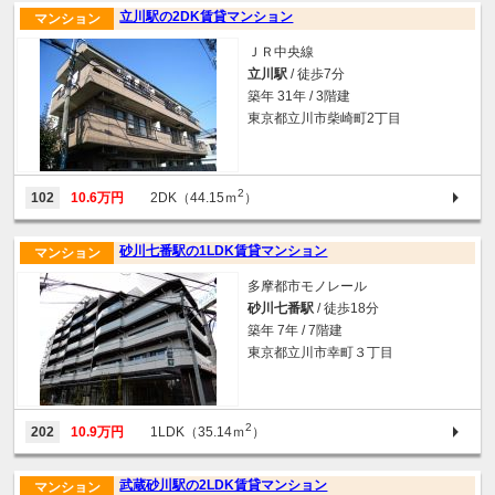
立川駅の2DK賃貸マンション
マンション
ＪＲ中央線
立川駅
/ 徒歩7分
築年 31年 / 3階建
東京都立川市柴崎町2丁目
2
102
10.6万円
2DK（44.15ｍ
）
砂川七番駅の1LDK賃貸マンション
マンション
多摩都市モノレール
砂川七番駅
/ 徒歩18分
築年 7年 / 7階建
東京都立川市幸町３丁目
2
202
10.9万円
1LDK（35.14ｍ
）
武蔵砂川駅の2LDK賃貸マンション
マンション