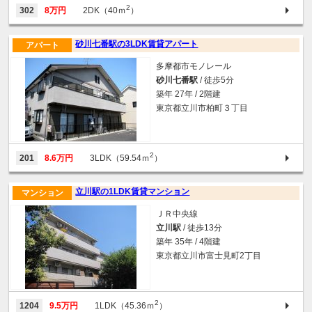
2
302
8万円
2DK（40ｍ
）
砂川七番駅の3LDK賃貸アパート
アパート
多摩都市モノレール
砂川七番駅
/ 徒歩5分
築年 27年 / 2階建
東京都立川市柏町３丁目
2
201
8.6万円
3LDK（59.54ｍ
）
立川駅の1LDK賃貸マンション
マンション
ＪＲ中央線
立川駅
/ 徒歩13分
築年 35年 / 4階建
東京都立川市富士見町2丁目
2
1204
9.5万円
1LDK（45.36ｍ
）