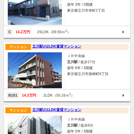
築年 3年 / 2階建
東京都立川市幸町2丁目
2
C
14.2万円
2SLDK（69.56ｍ
）
立川駅の2LDK賃貸マンション
マンション
ＪＲ中央線
立川駅
/ 徒歩17分
築年 6年 / 3階建
東京都立川市柴崎町6丁目
2
B101
14.3万円
2LDK（50.16ｍ
）
立川駅の1LDK賃貸マンション
マンション
ＪＲ中央線
立川駅
/ 徒歩8分
築年 5年 / 3階建