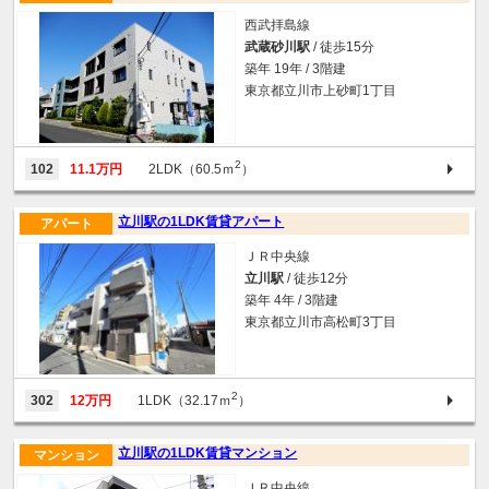
西武拝島線
武蔵砂川駅
/ 徒歩15分
築年 19年 / 3階建
東京都立川市上砂町1丁目
2
102
11.1万円
2LDK（60.5ｍ
）
立川駅の1LDK賃貸アパート
アパート
ＪＲ中央線
立川駅
/ 徒歩12分
築年 4年 / 3階建
東京都立川市高松町3丁目
2
302
12万円
1LDK（32.17ｍ
）
立川駅の1LDK賃貸マンション
マンション
ＪＲ中央線