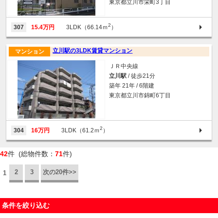
東京都立川市栄町3丁目
2
307
15.4万円
3LDK（66.14ｍ
）
立川駅の3LDK賃貸マンション
マンション
ＪＲ中央線
立川駅
/ 徒歩21分
築年 21年 / 6階建
東京都立川市錦町6丁目
2
304
16万円
3LDK（61.2ｍ
）
42
件 (総物件数：
71
件)
2
3
次の20件>>
1
条件を絞り込む