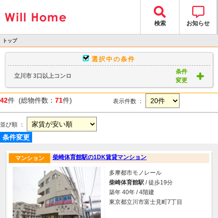
検索
お知らせ
トップ
>
選択中の条件
物件検索
条件
立川市 3口以上コンロ
> 物件一覧
変更
42
件 (総物件数：
71
件)
表示件数 ：
並び順 ：
条件変更
柴崎体育館駅の1DK賃貸マンション
マンション
多摩都市モノレール
柴崎体育館駅
/ 徒歩19分
築年 40年 / 4階建
東京都立川市富士見町7丁目