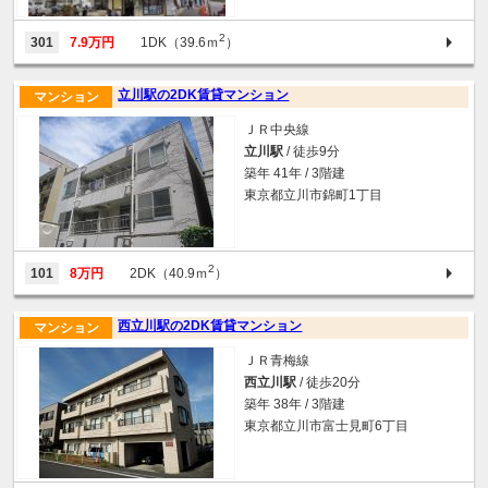
2
301
7.9万円
1DK（39.6ｍ
）
立川駅の2DK賃貸マンション
マンション
ＪＲ中央線
立川駅
/ 徒歩9分
築年 41年 / 3階建
東京都立川市錦町1丁目
2
101
8万円
2DK（40.9ｍ
）
西立川駅の2DK賃貸マンション
マンション
ＪＲ青梅線
西立川駅
/ 徒歩20分
築年 38年 / 3階建
東京都立川市富士見町6丁目