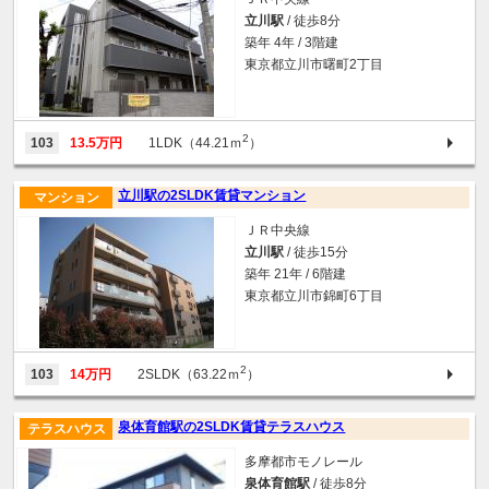
立川駅
/ 徒歩8分
築年 4年 / 3階建
東京都立川市曙町2丁目
2
103
13.5万円
1LDK（44.21ｍ
）
立川駅の2SLDK賃貸マンション
マンション
ＪＲ中央線
立川駅
/ 徒歩15分
築年 21年 / 6階建
東京都立川市錦町6丁目
2
103
14万円
2SLDK（63.22ｍ
）
泉体育館駅の2SLDK賃貸テラスハウス
テラスハウス
多摩都市モノレール
泉体育館駅
/ 徒歩8分