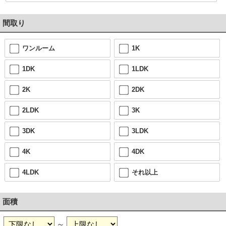
間取り
ワンルーム
1K
1DK
1LDK
2K
2DK
2LDK
3K
3DK
3LDK
4K
4DK
4LDK
それ以上
面積
～