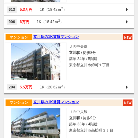
2
613
5.3万円
1K（18.42ｍ
）
2
906
6万円
1K（18.42ｍ
）
立川駅の1K賃貸マンション
マンション
ＪＲ中央線
立川駅
/ 徒歩8分
築年 34年 / 5階建
東京都立川市錦町１丁目
2
204
5.5万円
1K（20.62ｍ
）
立川駅の1K賃貸マンション
マンション
ＪＲ中央線
立川駅
/ 徒歩9分
築年 33年 / 4階建
東京都立川市高松町３丁目