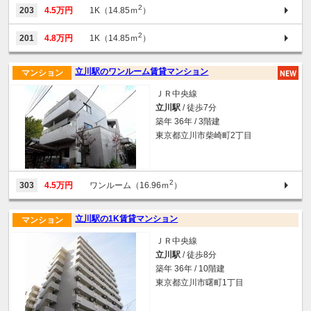
2
203
4.5万円
1K（14.85ｍ
）
2
201
4.8万円
1K（14.85ｍ
）
立川駅のワンルーム賃貸マンション
マンション
ＪＲ中央線
立川駅
/ 徒歩7分
築年 36年 / 3階建
東京都立川市柴崎町2丁目
2
303
4.5万円
ワンルーム（16.96ｍ
）
立川駅の1K賃貸マンション
マンション
ＪＲ中央線
立川駅
/ 徒歩8分
築年 36年 / 10階建
東京都立川市曙町1丁目