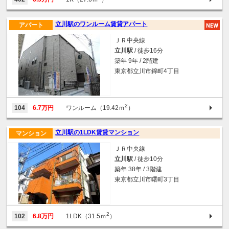
立川駅のワンルーム賃貸アパート
アパート
ＪＲ中央線
立川駅
/ 徒歩16分
築年 9年 / 2階建
東京都立川市錦町4丁目
2
104
6.7万円
ワンルーム（19.42ｍ
）
立川駅の1LDK賃貸マンション
マンション
ＪＲ中央線
立川駅
/ 徒歩10分
築年 38年 / 3階建
東京都立川市曙町3丁目
2
102
6.8万円
1LDK（31.5ｍ
）