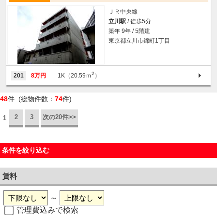
ＪＲ中央線
立川駅
/ 徒歩5分
築年 9年 / 5階建
東京都立川市錦町1丁目
2
201
8万円
1K（20.59ｍ
）
48
件 (総物件数：
74
件)
2
3
次の20件>>
1
条件を絞り込む
賃料
～
管理費込みで検索