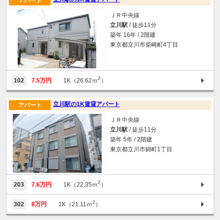
アパート
ＪＲ中央線
立川駅
/ 徒歩11分
築年 16年 / 2階建
東京都立川市柴崎町4丁目
2
102
7.5万円
1K（26.62ｍ
）
立川駅の1K賃貸アパート
アパート
ＪＲ中央線
立川駅
/ 徒歩11分
築年 5年 / 2階建
東京都立川市錦町1丁目
2
203
7.6万円
1K（22.35ｍ
）
2
302
8万円
1K（21.11ｍ
）