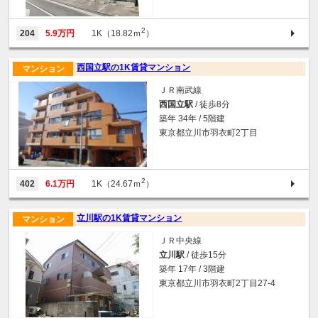
2
204
5.9万円
1K（18.82ｍ
）
西国立駅の1K賃貸マンション
マンション
ＪＲ南武線
西国立駅
/ 徒歩8分
築年 34年 / 5階建
東京都立川市羽衣町2丁目
2
402
6.1万円
1K（24.67ｍ
）
立川駅の1K賃貸マンション
マンション
ＪＲ中央線
立川駅
/ 徒歩15分
築年 17年 / 3階建
東京都立川市羽衣町2丁目27-4