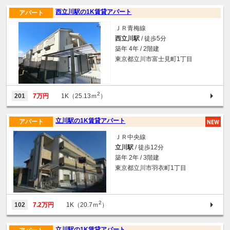
西立川駅の1K賃貸アパート
アパート
ＪＲ青梅線
西立川駅
/ 徒歩5分
築年 4年 / 2階建
東京都立川市富士見町1丁目
2
201
7万円
1K（25.13ｍ
）
立川駅の1K賃貸アパート
アパート
ＪＲ中央線
立川駅
/ 徒歩12分
築年 2年 / 3階建
東京都立川市羽衣町1丁目
2
102
7.2万円
1K（20.7ｍ
）
立川駅の1K賃貸アパート