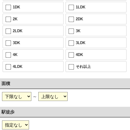
1DK
1LDK
2K
2DK
2LDK
3K
3DK
3LDK
4K
4DK
4LDK
それ以上
面積
～
駅徒歩