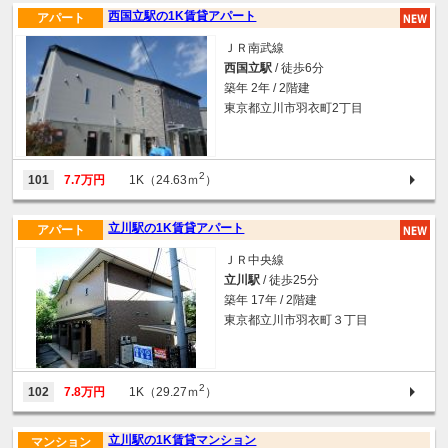
西国立駅の1K賃貸アパート
アパート
ＪＲ南武線
西国立駅
/ 徒歩6分
築年 2年 / 2階建
東京都立川市羽衣町2丁目
2
101
7.7万円
1K（24.63ｍ
）
立川駅の1K賃貸アパート
アパート
ＪＲ中央線
立川駅
/ 徒歩25分
築年 17年 / 2階建
東京都立川市羽衣町３丁目
2
102
7.8万円
1K（29.27ｍ
）
立川駅の1K賃貸マンション
マンション