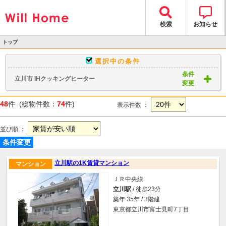
検索
お知らせ
トップ
>
選択中の条件
物件検索
条件
立川市 IHクッキングヒーター
> 物件一覧
変更
48
件 (総物件数：
74
件)
表示件数 ：
並び順 ：
条件変更
立川駅の1K賃貸マンション
マンション
ＪＲ中央線
立川駅
/ 徒歩23分
築年 35年 / 3階建
東京都立川市富士見町7丁目