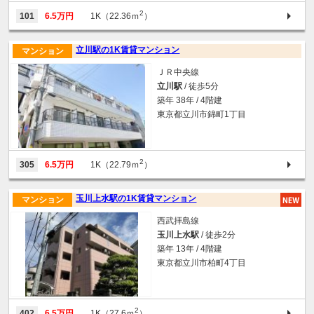
2
101
6.5万円
1K（22.36ｍ
）
立川駅の1K賃貸マンション
マンション
ＪＲ中央線
立川駅
/ 徒歩5分
築年 38年 / 4階建
東京都立川市錦町1丁目
2
305
6.5万円
1K（22.79ｍ
）
玉川上水駅の1K賃貸マンション
マンション
西武拝島線
玉川上水駅
/ 徒歩2分
築年 13年 / 4階建
東京都立川市柏町4丁目
2
402
6.5万円
1K（27.6ｍ
）