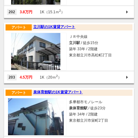
2
202
3.8万円
1K（15.1ｍ
）
立川駅の1K賃貸アパート
アパート
ＪＲ中央線
立川駅
/ 徒歩15分
築年 33年 / 2階建
東京都立川市高松町2丁目
2
203
4.5万円
1K（20ｍ
）
泉体育館駅の1K賃貸アパート
アパート
多摩都市モノレール
泉体育館駅
/ 徒歩23分
築年 34年 / 2階建
東京都立川市栄町2丁目