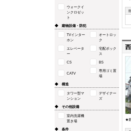
ウォークイ
ンクロゼッ
ト
◆ 建物設備・防犯
TVインター
オートロッ
ホン
ク
西
エレベータ
宅配ボック
ー
ス
CS
BS
専用ゴミ置
CATV
場
◆ 構造
タワー型マ
デザイナー
ンション
ズ
◆ その他設備
室内洗濯機
★
置き場
◆ 条件