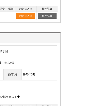
証金
償却
お気に入り
物件詳細
-
-
お気に入り
物件詳細
1丁目
駅
徒歩9分
築年月
1970年3月
な都市ガス！◆