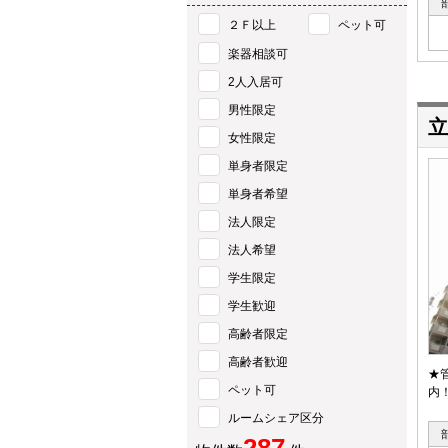
２Ｆ以上
ペット可
楽器相談可
2人入居可
男性限定
立
女性限定
単身者限定
単身者希望
法人限定
法人希望
学生限定
学生歓迎
高齢者限定
高齢者歓迎
★
ペット可
内
ルームシェア区分