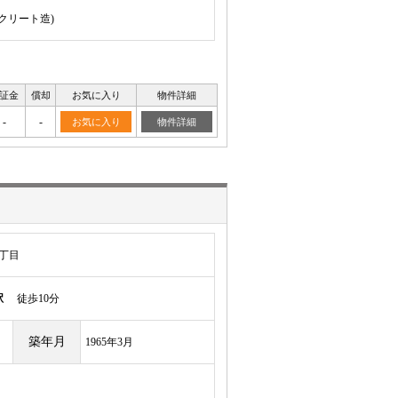
ンクリート造)
証金
償却
お気に入り
物件詳細
-
-
お気に入り
物件詳細
丁目
駅
徒歩10分
築年月
1965年3月