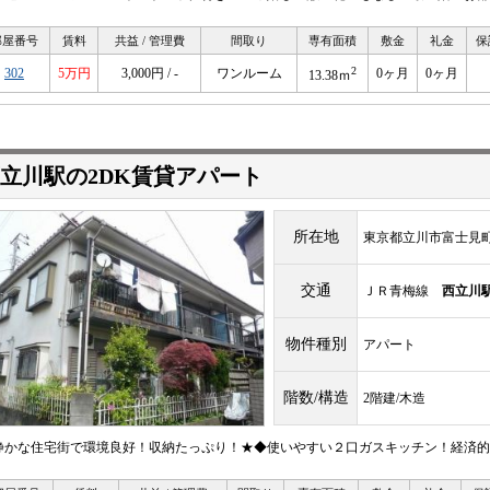
部屋番号
賃料
共益 / 管理費
間取り
専有面積
敷金
礼金
保
2
302
5万円
3,000円 / -
ワンルーム
0ヶ月
0ヶ月
13.38ｍ
立川駅の2DK賃貸アパート
所在地
東京都立川市富士見町
交通
ＪＲ青梅線
西立川
物件種別
アパート
階数/構造
2階建/木造
静かな住宅街で環境良好！収納たっぷり！★◆使いやすい２口ガスキッチン！経済的