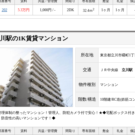
部屋番号
賃料
共益 / 管理費
間取り
専有面積
敷金
礼金
保
2
202
5.3万円
1,000円 / -
2DK
1ヶ月
1ヶ月
32.4ｍ
川駅の1K賃貸マンション
所在地
東京都立川市曙町1丁
交通
ＪＲ中央線
立川駅
物件種別
マンション
階数/構造
10階建/RC造(鉄筋コ
管理体制の整ったマンション！管理人、防犯カメラ付で安心！★◆宅配ボックス付き
！防音性の高いマンションです！◆
部屋番号
賃料
共益 / 管理費
間取り
専有面積
敷金
礼金
保