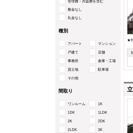
管理費・共益費を含む
敷金なし
礼金なし
種別
★
アパート
マンション
戸建て
店舗
事務所
倉庫・工場
貸土地
駐車場
その他
立
間取り
ワンルーム
1K
1DK
1LDK
2K
2DK
2LDK
3K