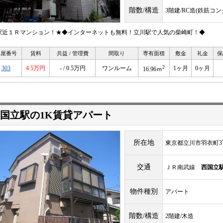
階数/構造
3階建/RC造(鉄筋コ
駅近１Ｒマンション！★◆インターネットも無料！立川駅で人気の柴崎町！◆
部屋番号
賃料
共益 / 管理費
間取り
専有面積
敷金
礼金
保
2
303
4.5万円
- / 0.5万円
ワンルーム
1ヶ月
0ヶ月
16.96ｍ
国立駅の1K賃貸アパート
所在地
東京都立川市羽衣町3
交通
ＪＲ南武線
西国立
物件種別
アパート
階数/構造
2階建/木造