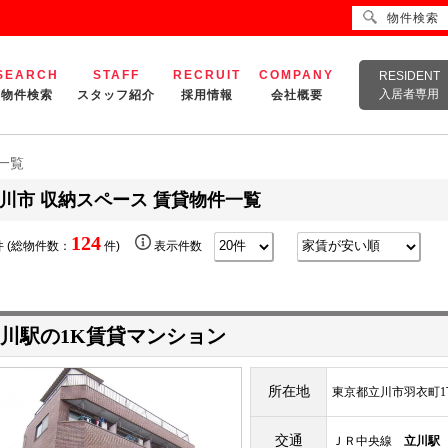
物件検索
SEARCH
STAFF
RECRUIT
COMPANY
RESIDENT
入居者専用
物件検索
スタッフ紹介
採用情報
会社概要
一覧
川市 収納スペース 賃貸物件一覧
124
 (総物件数：
件)
表示件数
川駅の1K賃貸マンション
所在地
東京都立川市羽衣町1
交通
ＪＲ中央線
立川駅