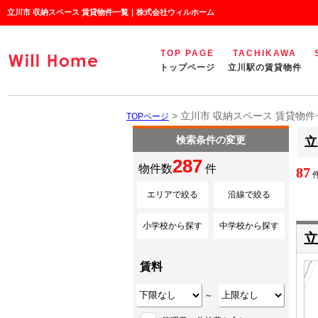
立川市 収納スペース 賃貸物件一覧｜株式会社ウィルホーム
TOP PAGE
TACHIKAWA
トップページ
立川駅の賃貸物件
> 立川市 収納スペース 賃貸物件
TOPページ
検索条件の変更
立
287
物件数
件
87
件
エリアで絞る
沿線で絞る
小学校から探す
中学校から探す
立
賃料
～