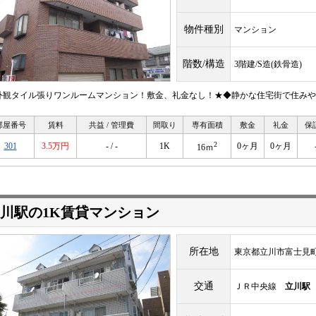
物件種別
マンション
階数/構造
3階建/S造(鉄骨造)
外観タイル張りワンルームマンション！敷金、礼金なし！★◆静かな住宅街で住みや
部屋番号
賃料
共益 / 管理費
間取り
専有面積
敷金
礼金
保
2
301
3.5万円
- / -
1K
0ヶ月
0ヶ月
16ｍ
川駅の1K賃貸マンション
所在地
東京都立川市富士見町
交通
ＪＲ中央線
立川駅