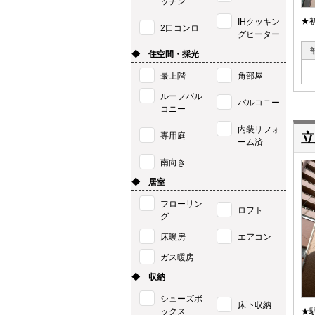
ッチン
★
IHクッキン
2口コンロ
グヒーター
◆ 住空間・採光
最上階
角部屋
ルーフバル
バルコニー
コニー
内装リフォ
立
専用庭
ーム済
南向き
◆ 居室
フローリン
ロフト
グ
床暖房
エアコン
ガス暖房
◆ 収納
シューズボ
床下収納
ックス
★