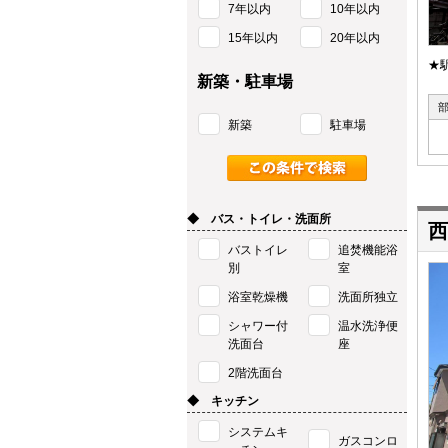
7年以内
10年以内
15年以内
20年以内
★
新築・駐車場
新築
駐車場
◆ バス・トイレ・洗面所
西
バストイレ
追焚機能浴
別
室
浴室乾燥機
洗面所独立
シャワー付
温水洗浄便
洗面台
座
2階洗面台
◆ キッチン
システムキ
ガスコンロ