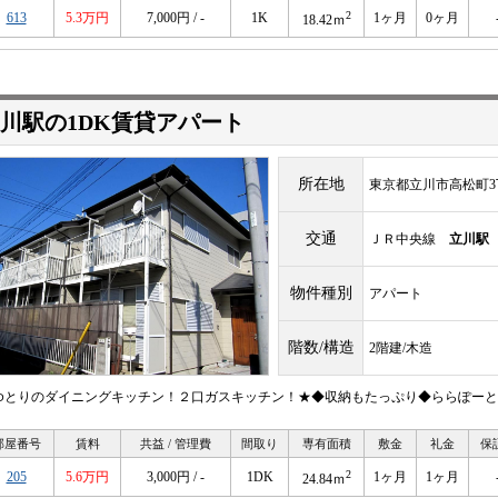
2
613
5.3万円
7,000円 / -
1K
1ヶ月
0ヶ月
18.42ｍ
川駅の1DK賃貸アパート
所在地
東京都立川市高松町3
交通
ＪＲ中央線
立川駅
物件種別
アパート
階数/構造
2階建/木造
ゆとりのダイニングキッチン！２口ガスキッチン！★◆収納もたっぷり◆ららぽーと
部屋番号
賃料
共益 / 管理費
間取り
専有面積
敷金
礼金
保
2
205
5.6万円
3,000円 / -
1DK
1ヶ月
1ヶ月
24.84ｍ