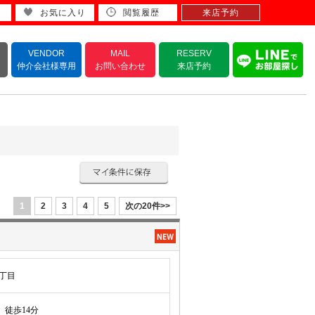
お気に入り
閲覧履歴
来店予約
VENDOR
MAIL
RESERV
仲介会社様専用
お問い合わせ
来店予約
1
2
3
4
5
次の20件>>
丁目
徒歩14分