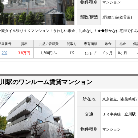
物件種別
マンション
階数/構造
3階建/S造(鉄骨造)
外観タイル張り１Ｋマンション！うれしい敷金、礼金なし！★◆静かな住宅街で住み
部屋番号
賃料
共益 / 管理費
間取り
専有面積
敷金
礼金
保
2
202
3.8万円
1,500円 / -
1K
0ヶ月
0ヶ月
15.1ｍ
川駅のワンルーム賃貸マンション
所在地
東京都立川市柴崎町2
交通
ＪＲ中央線
立川駅
物件種別
マンション