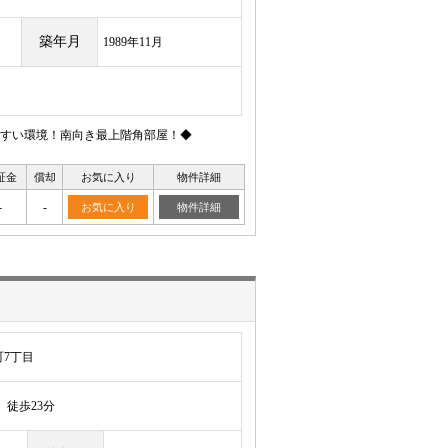
築年月
1989年11月
すい環境！南向き最上階角部屋！◆
証金
償却
お気に入り
物件詳細
-
-
お気に入り
物件詳細
7丁目
徒歩23分