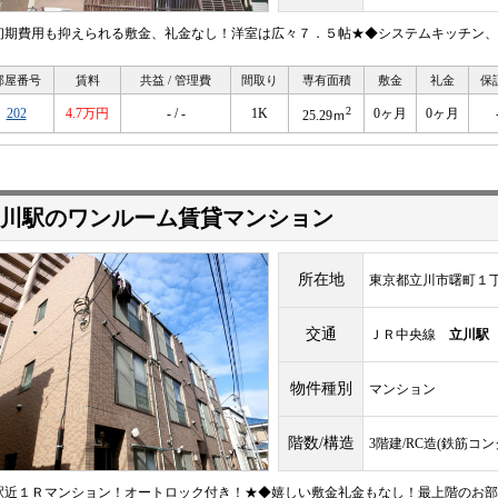
初期費用も抑えられる敷金、礼金なし！洋室は広々７．５帖★◆システムキッチン、
部屋番号
賃料
共益 / 管理費
間取り
専有面積
敷金
礼金
保
2
202
4.7万円
- / -
1K
0ヶ月
0ヶ月
25.29ｍ
川駅のワンルーム賃貸マンション
所在地
東京都立川市曙町１
交通
ＪＲ中央線
立川駅
物件種別
マンション
階数/構造
3階建/RC造(鉄筋コ
駅近１Ｒマンション！オートロック付き！★◆嬉しい敷金礼金もなし！最上階のお部