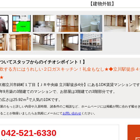
【建物外観】
ついてスタッフからのイチオシポイント！】
炊する方にはうれしい２口ガスキッチン！礼金もなし★◆立川駅徒歩４
★
京都立川市錦町１丁目【ＪＲ中央線 立川駅徒歩4分】にある1DK賃貸マンションで
80年9月築の3階建てのマンションで、お部屋は3階建ての3階部分です。
2
広さは25.92ｍ
で人気の1DKです。
屋のもっと詳しい内容や入居時期、諸条件のご相談など、ホームページには掲載が間に合わず載せ
ることが御座いましたらお気軽にメールにて
お問い合わせ
ください。
042-521-6330