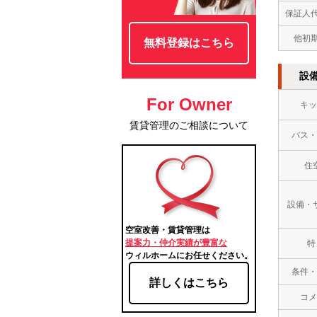
保証人
他初
無料登録はこちら
設
For Owner
キッ
賃貸管理のご相談について
バス・
住
設備・
空室改善・賃貸管理は
提案力・仲介実績が豊富な
特
ウィルホームにお任せください。
条件・
詳しくはこちら
コメ