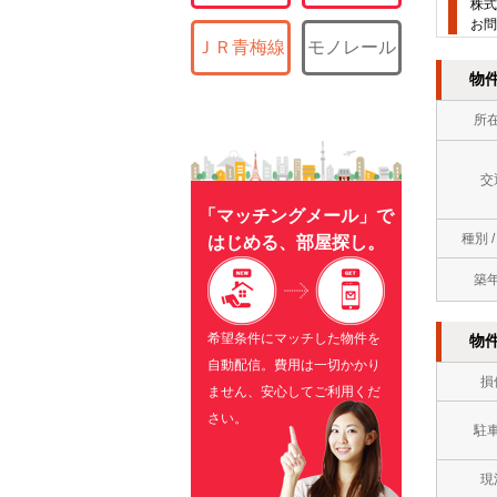
株式
お問
ＪＲ青梅線
モノレール
物
所
交
「マッチングメール」で
種別 
はじめる、部屋探し。
築
希望条件にマッチした物件を
物
自動配信。費用は一切かかり
損
ません、安心してご利用くだ
さい。
駐
現