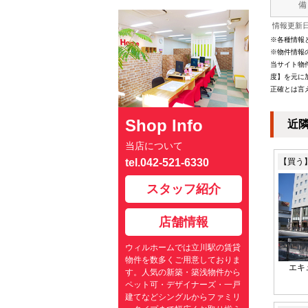
備
情報更新日：
※各種情報
※物件情報
当サイト物
度】を元に
正確とは言
Shop Info
近
当店について
tel.042-521-6330
【買う
スタッフ紹介
店舗情報
ウィルホームでは立川駅の賃貸
物件を数多くご用意しておりま
エキ
す。人気の新築・築浅物件から
ペット可・デザイナーズ・一戸
建てなどシングルからファミリ