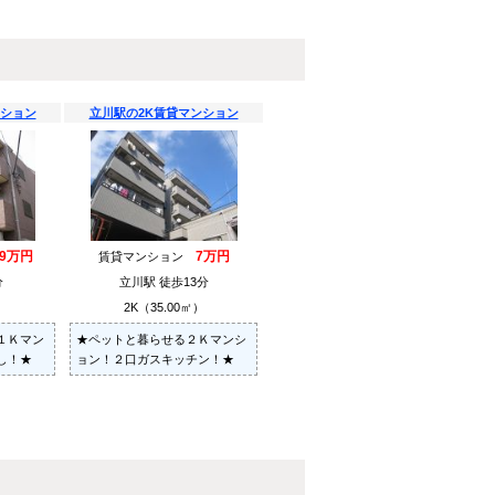
ンション
立川駅の2K賃貸マンション
.9万円
7万円
賃貸マンション
分
立川駅 徒歩13分
）
2K（35.00㎡）
１Ｋマン
★ペットと暮らせる２Ｋマンシ
し！★
ョン！２口ガスキッチン！★