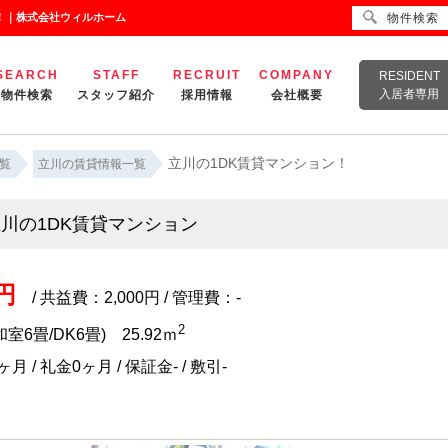
！｜株式会社ウィルホーム
物件検索
SEARCH
STAFF
RECRUIT
COMPANY
RESIDENT
入居者専用
物件検索
スタッフ紹介
採用情報
会社概要
立川の1DK賃貸マンション！
覧
立川の賃貸情報一覧
川の1DK賃貸マンション
円
/ 共益費：2,000円 / 管理費：-
2
和室6畳/DK6畳) 25.92ｍ
月 / 礼金0ヶ月 / 保証金- / 敷引-