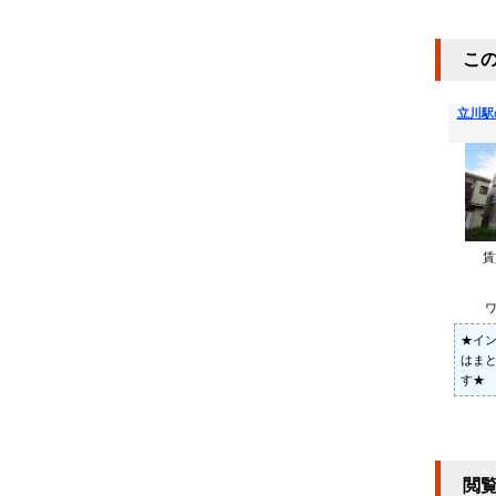
こ
立川駅
ワ
★イ
はま
す★
閲