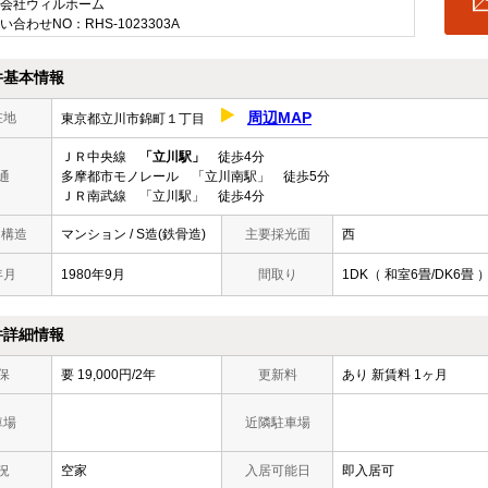
会社ウィルホーム
い合わせNO：RHS-1023303A
件基本情報
周辺MAP
在地
東京都立川市錦町１丁目
ＪＲ中央線
「立川駅」
徒歩4分
通
多摩都市モノレール 「立川南駅」 徒歩5分
ＪＲ南武線 「立川駅」 徒歩4分
/ 構造
マンション / S造(鉄骨造)
主要採光面
西
年月
1980年9月
間取り
1DK（ 和室6畳/DK6畳 
件詳細情報
保
要 19,000円/2年
更新料
あり 新賃料 1ヶ月
車場
近隣駐車場
況
空家
入居可能日
即入居可