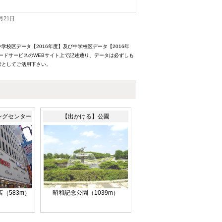
月21日
校区データ【2016年度】及び中学校区データ【2016年
ードサービスのWEBサイト上で記述通り、データは必ずしも
考としてご活用下さい。
ングセンター
【出かける】公園
（583m）
昭和記念公園（1039m）