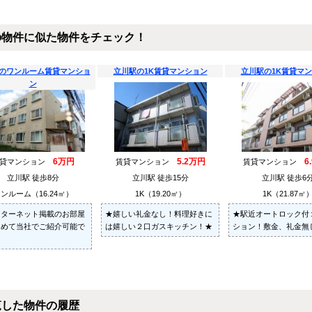
の物件に似た物件をチェック！
のワンルーム賃貸マンショ
立川駅の1K賃貸マンション
立川駅の1K賃貸マ
ン
6万円
5.2万円
6
賃貸マンション
賃貸マンション
賃貸マンション
立川駅 徒歩8分
立川駅 徒歩15分
立川駅 徒歩6
ンルーム（16.24㎡）
1K（19.20㎡）
1K（21.87㎡
ンターネット掲載のお部屋
★嬉しい礼金なし！料理好きに
★駅近オートロック付
とめて当社でご紹介可能で
は嬉しい２口ガスキッチン！★
ション！敷金、礼金無
覧した物件の履歴