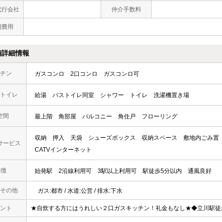
代行会社
仲介手数料
期費用
備詳細情報
チン
ガスコンロ
2口コンロ
ガスコンロ可
トイレ
給湯
バストイレ同室
シャワー
トイレ
洗濯機置き場
空間
最上階
角部屋
バルコニー
角住戸
フローリング
収納
押入
天袋
シューズボックス
収納スペース
敷地内ごみ置
サービス
CATVインターネット
 徴
始発駅
2沿線利用可
3駅以上利用可
駅徒歩5分以内
通風良好
その他
ガス:都市 / 水道:公営 / 排水:下水
ント
★自炊する方にはうれしい２口ガスキッチン！礼金もなし★◆立川駅徒