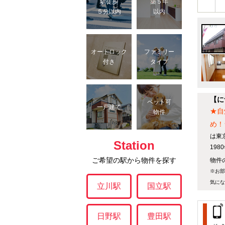
駅徒歩
築５年
５分以内
以内
オートロック
ファミリー
付き
タイプ
【に
ペット可
一戸建て
★自
物件
め！
は東
Station
19
ご希望の駅から物件を探す
物件の
※お部
気にな
立川駅
国立駅
日野駅
豊田駅