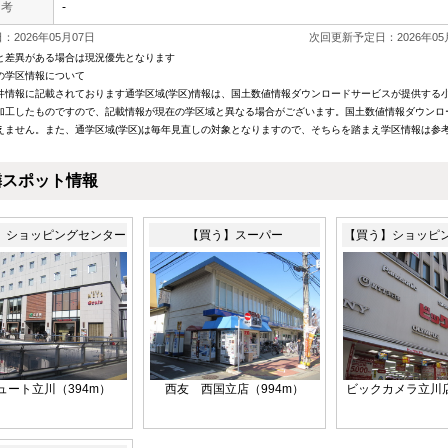
 考
-
2026年05月07日
次回更新予定日：2026年05
と差異がある場合は現況優先となります
の学区情報について
件情報に記載されております通学区域(学区)情報は、国土数値情報ダウンロードサービスが提供する小学
加工したものですので、記載情報が現在の学区域と異なる場合がございます。国土数値情報ダウンロ
えません。また、通学区域(学区)は毎年見直しの対象となりますので、そちらを踏まえ学区情報は参
隣スポット情報
】ショッピングセンター
【買う】スーパー
【買う】ショッピ
ュート立川（394m）
西友 西国立店（994m）
ビックカメラ立川店