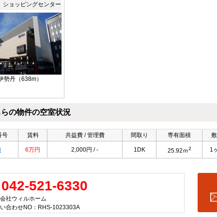
】ショッピングセンター
伊勢丹（638m）
ちらの物件の空室状況
番号
賃料
共益費 / 管理費
間取り
専有面積
敷
2
3
6万円
2,000円 / -
1DK
1
25.92ｍ
042-521-6330
会社ウィルホーム
い合わせNO：RHS-1023303A