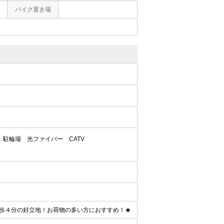
バイク置き場
駐輪場
光ファイバー
CATV
歩４分の好立地！お荷物の多い方におすすめ！★