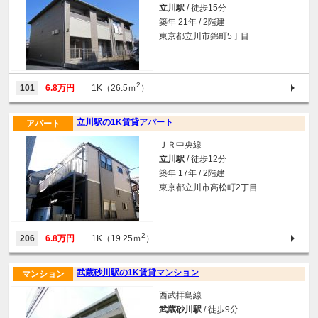
立川駅
/ 徒歩15分
築年 21年 / 2階建
東京都立川市錦町5丁目
2
101
6.8万円
1K（26.5ｍ
）
立川駅の1K賃貸アパート
アパート
ＪＲ中央線
立川駅
/ 徒歩12分
築年 17年 / 2階建
東京都立川市高松町2丁目
2
206
6.8万円
1K（19.25ｍ
）
武蔵砂川駅の1K賃貸マンション
マンション
西武拝島線
武蔵砂川駅
/ 徒歩9分