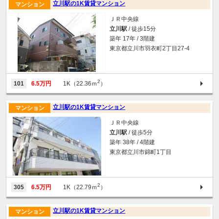
立川駅の1K賃貸マンション
マンション
ＪＲ中央線
立川駅
/ 徒歩15分
築年 17年 / 3階建
東京都立川市羽衣町2丁目27-4
2
101
6.5万円
1K（22.36ｍ
）
立川駅の1K賃貸マンション
マンション
ＪＲ中央線
立川駅
/ 徒歩5分
築年 38年 / 4階建
東京都立川市錦町1丁目
2
305
6.5万円
1K（22.79ｍ
）
立川駅の1K賃貸マンション
マンション