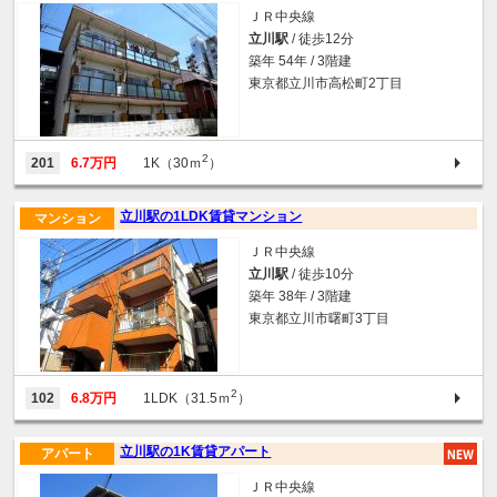
ＪＲ中央線
立川駅
/ 徒歩12分
築年 54年 / 3階建
東京都立川市高松町2丁目
2
201
6.7万円
1K（30ｍ
）
立川駅の1LDK賃貸マンション
マンション
ＪＲ中央線
立川駅
/ 徒歩10分
築年 38年 / 3階建
東京都立川市曙町3丁目
2
102
6.8万円
1LDK（31.5ｍ
）
立川駅の1K賃貸アパート
アパート
ＪＲ中央線