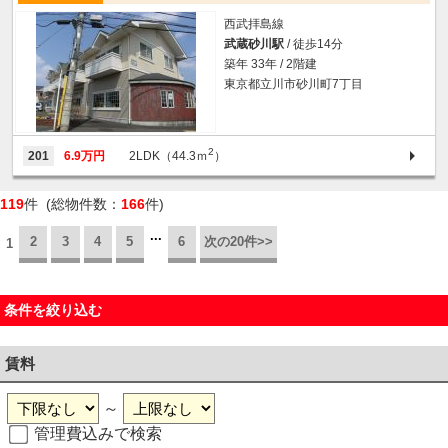
西武拝島線
武蔵砂川駅
/ 徒歩14分
築年 33年 / 2階建
東京都立川市砂川町7丁目
2
201
6.9万円
2LDK（44.3ｍ
）
119
件 (総物件数：
166
件)
...
2
3
4
5
6
次の20件>>
1
条件を絞り込む
賃料
～
管理費込みで検索