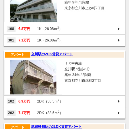
築年 9年 / 3階建
東京都立川市上砂町2丁目
2
108
6.8万円
1K（26.08ｍ
）
2
301
7.1万円
1K（26.08ｍ
）
立川駅の2DK賃貸アパート
アパート
ＪＲ中央線
立川駅
/ 徒歩8分
築年 34年 / 2階建
東京都立川市錦町2丁目
2
102
6.9万円
2DK（38.5ｍ
）
2
202
7.1万円
2DK（38.5ｍ
）
武蔵砂川駅の2LDK賃貸アパート
アパート