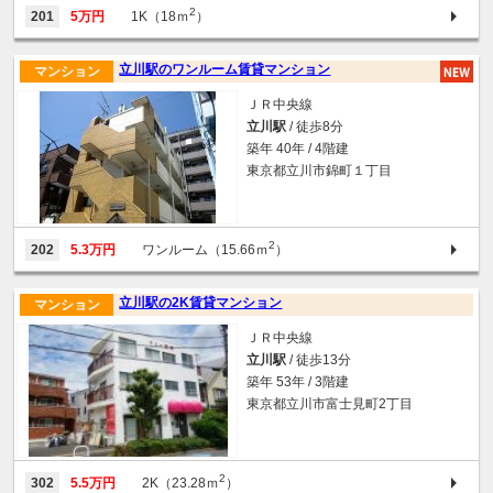
2
201
5万円
1K（18ｍ
）
立川駅のワンルーム賃貸マンション
マンション
ＪＲ中央線
立川駅
/ 徒歩8分
築年 40年 / 4階建
東京都立川市錦町１丁目
2
202
5.3万円
ワンルーム（15.66ｍ
）
立川駅の2K賃貸マンション
マンション
ＪＲ中央線
立川駅
/ 徒歩13分
築年 53年 / 3階建
東京都立川市富士見町2丁目
2
302
5.5万円
2K（23.28ｍ
）