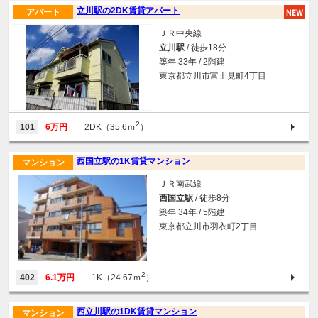
立川駅の2DK賃貸アパート
アパート
ＪＲ中央線
立川駅
/ 徒歩18分
築年 33年 / 2階建
東京都立川市富士見町4丁目
2
101
6万円
2DK（35.6ｍ
）
西国立駅の1K賃貸マンション
マンション
ＪＲ南武線
西国立駅
/ 徒歩8分
築年 34年 / 5階建
東京都立川市羽衣町2丁目
2
402
6.1万円
1K（24.67ｍ
）
西立川駅の1DK賃貸マンション
マンション