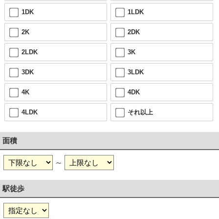
1DK
1LDK
2K
2DK
2LDK
3K
3DK
3LDK
4K
4DK
4LDK
それ以上
面積
～
駅徒歩