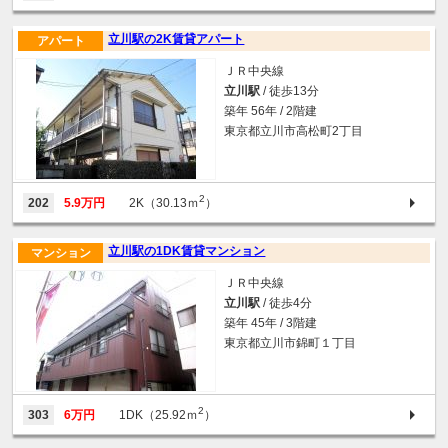
立川駅の2K賃貸アパート
アパート
ＪＲ中央線
立川駅
/ 徒歩13分
築年 56年 / 2階建
東京都立川市高松町2丁目
2
202
5.9万円
2K（30.13ｍ
）
立川駅の1DK賃貸マンション
マンション
ＪＲ中央線
立川駅
/ 徒歩4分
築年 45年 / 3階建
東京都立川市錦町１丁目
2
303
6万円
1DK（25.92ｍ
）