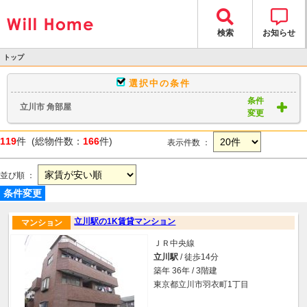
検索
お知らせ
トップ
>
選択中の条件
物件検索
条件
立川市 角部屋
> 物件一覧
変更
119
件 (総物件数：
166
件)
表示件数 ：
並び順 ：
条件変更
立川駅の1K賃貸マンション
マンション
ＪＲ中央線
立川駅
/ 徒歩14分
築年 36年 / 3階建
東京都立川市羽衣町1丁目