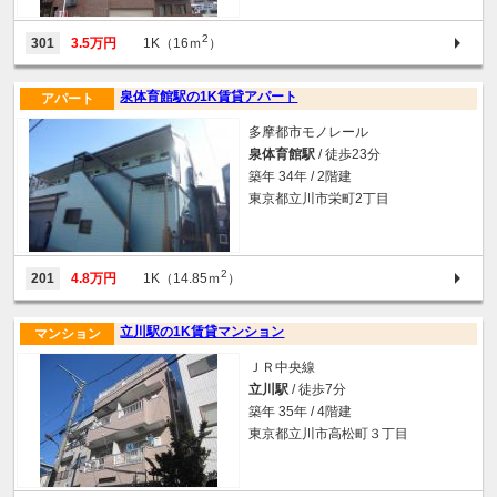
2
301
3.5万円
1K（16ｍ
）
泉体育館駅の1K賃貸アパート
アパート
多摩都市モノレール
泉体育館駅
/ 徒歩23分
築年 34年 / 2階建
東京都立川市栄町2丁目
2
201
4.8万円
1K（14.85ｍ
）
立川駅の1K賃貸マンション
マンション
ＪＲ中央線
立川駅
/ 徒歩7分
築年 35年 / 4階建
東京都立川市高松町３丁目