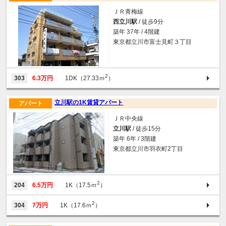
ＪＲ青梅線
西立川駅
/ 徒歩9分
築年 37年 / 4階建
東京都立川市富士見町３丁目
2
303
6.3万円
1DK（27.33ｍ
）
立川駅の1K賃貸アパート
アパート
ＪＲ中央線
立川駅
/ 徒歩15分
築年 6年 / 3階建
東京都立川市羽衣町2丁目
2
204
6.5万円
1K（17.5ｍ
）
2
304
7万円
1K（17.6ｍ
）