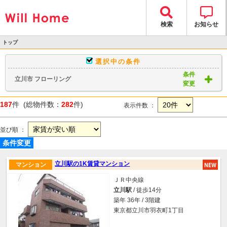
検索
お知らせ
トップ
>
選択中の条件
物件検索
条件
立川市 フローリング
> 物件一覧
変更
187
件 (総物件数：
282
件)
表示件数 ：
並び順 ：
条件変更
立川駅の1K賃貸マンション
マンション
ＪＲ中央線
立川駅
/ 徒歩14分
築年 36年 / 3階建
東京都立川市羽衣町1丁目