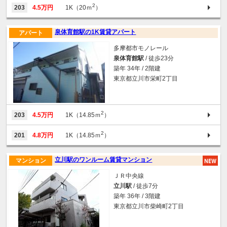
2
203
4.5万円
1K（20ｍ
）
泉体育館駅の1K賃貸アパート
アパート
多摩都市モノレール
泉体育館駅
/ 徒歩23分
築年 34年 / 2階建
東京都立川市栄町2丁目
2
203
4.5万円
1K（14.85ｍ
）
2
201
4.8万円
1K（14.85ｍ
）
立川駅のワンルーム賃貸マンション
マンション
ＪＲ中央線
立川駅
/ 徒歩7分
築年 36年 / 3階建
東京都立川市柴崎町2丁目