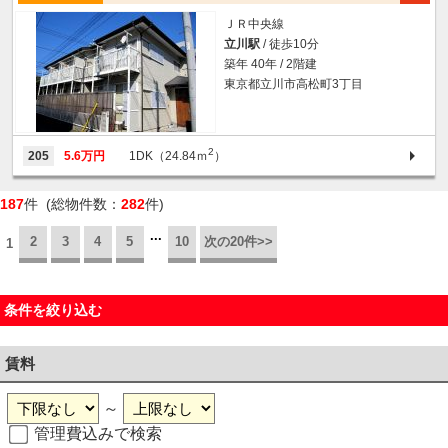
ＪＲ中央線
立川駅
/ 徒歩10分
築年 40年 / 2階建
東京都立川市高松町3丁目
2
205
5.6万円
1DK（24.84ｍ
）
187
件 (総物件数：
282
件)
...
2
3
4
5
10
次の20件>>
1
条件を絞り込む
賃料
～
管理費込みで検索