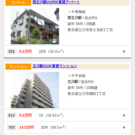
西立川駅の2DK賃貸アパート
アパート
ＪＲ青梅線
西立川駅
/ 徒歩9分
築年 56年 / 2階建
東京都立川市富士見町1丁目
2
202
5.3万円
2DK（32.4ｍ
）
立川駅の1K賃貸マンション
マンション
ＪＲ中央線
立川駅
/ 徒歩8分
築年 36年 / 10階建
東京都立川市曙町1丁目
2
613
5.3万円
1K（18.42ｍ
）
2
703
14.5万円
3DK（60.5ｍ
）