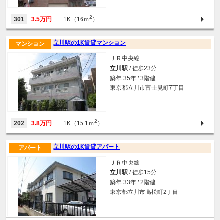
2
301
3.5万円
1K（16ｍ
）
立川駅の1K賃貸マンション
マンション
ＪＲ中央線
立川駅
/ 徒歩23分
築年 35年 / 3階建
東京都立川市富士見町7丁目
2
202
3.8万円
1K（15.1ｍ
）
立川駅の1K賃貸アパート
アパート
ＪＲ中央線
立川駅
/ 徒歩15分
築年 33年 / 2階建
東京都立川市高松町2丁目