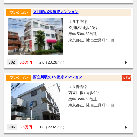
立川駅の2K賃貸マンション
マンション
ＪＲ中央線
立川駅
/ 徒歩13分
築年 53年 / 3階建
東京都立川市富士見町2丁目
2
302
5.5万円
2K（23.28ｍ
）
西立川駅の1K賃貸マンション
マンション
ＪＲ青梅線
西立川駅
/ 徒歩9分
築年 35年 / 3階建
東京都立川市富士見町1丁目
2
306
5.5万円
1K（22.65ｍ
）