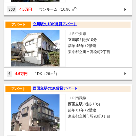
2
303
4.5万円
ワンルーム（16.96ｍ
）
立川駅の1DK賃貸アパート
アパート
ＪＲ中央線
立川駅
/ 徒歩10分
築年 45年 / 2階建
東京都立川市高松町2丁目
2
6
4.6万円
1DK（26ｍ
）
西国立駅の1K賃貸アパート
アパート
ＪＲ南武線
西国立駅
/ 徒歩10分
築年 61年 / 2階建
東京都立川市羽衣町3丁目