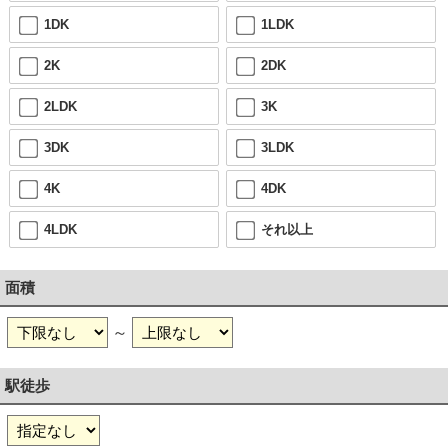
1DK
1LDK
2K
2DK
2LDK
3K
3DK
3LDK
4K
4DK
4LDK
それ以上
面積
～
駅徒歩