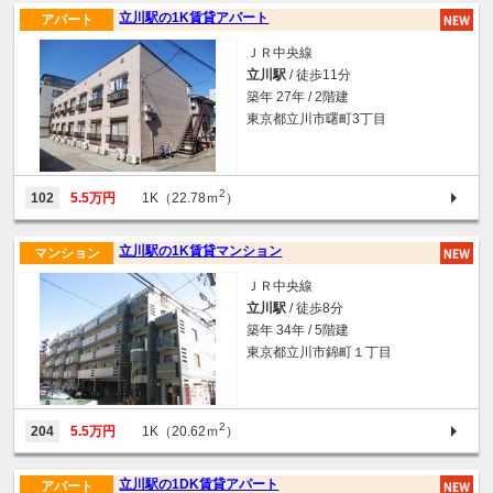
立川駅の1K賃貸アパート
アパート
ＪＲ中央線
立川駅
/ 徒歩11分
築年 27年 / 2階建
東京都立川市曙町3丁目
2
102
5.5万円
1K（22.78ｍ
）
立川駅の1K賃貸マンション
マンション
ＪＲ中央線
立川駅
/ 徒歩8分
築年 34年 / 5階建
東京都立川市錦町１丁目
2
204
5.5万円
1K（20.62ｍ
）
立川駅の1DK賃貸アパート
アパート