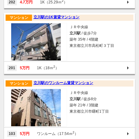
2
202
4.7万円
1K（25.29ｍ
）
立川駅の1K賃貸マンション
マンション
ＪＲ中央線
立川駅
/ 徒歩7分
築年 35年 / 4階建
東京都立川市高松町３丁目
2
201
5万円
1K（18ｍ
）
立川駅のワンルーム賃貸マンション
マンション
ＪＲ中央線
立川駅
/ 徒歩8分
築年 21年 / 3階建
東京都立川市曙町1丁目
2
103
5万円
ワンルーム（17.54ｍ
）