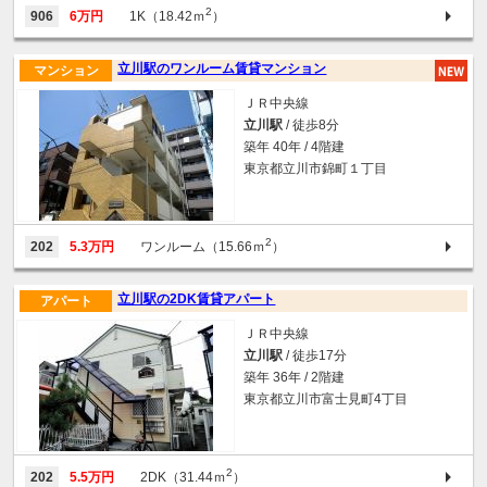
2
906
6万円
1K（18.42ｍ
）
立川駅のワンルーム賃貸マンション
マンション
ＪＲ中央線
立川駅
/ 徒歩8分
築年 40年 / 4階建
東京都立川市錦町１丁目
2
202
5.3万円
ワンルーム（15.66ｍ
）
立川駅の2DK賃貸アパート
アパート
ＪＲ中央線
立川駅
/ 徒歩17分
築年 36年 / 2階建
東京都立川市富士見町4丁目
2
202
5.5万円
2DK（31.44ｍ
）