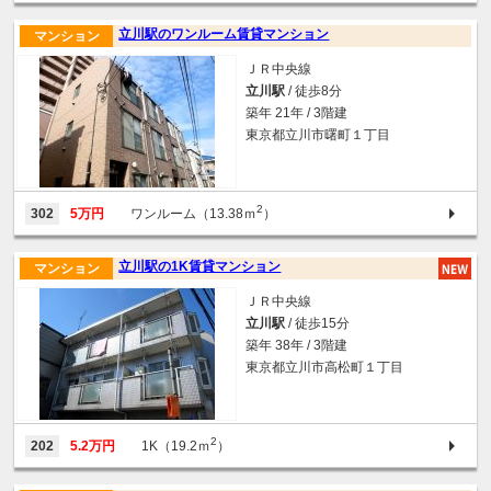
立川駅のワンルーム賃貸マンション
マンション
ＪＲ中央線
立川駅
/ 徒歩8分
築年 21年 / 3階建
東京都立川市曙町１丁目
2
302
5万円
ワンルーム（13.38ｍ
）
立川駅の1K賃貸マンション
マンション
ＪＲ中央線
立川駅
/ 徒歩15分
築年 38年 / 3階建
東京都立川市高松町１丁目
2
202
5.2万円
1K（19.2ｍ
）