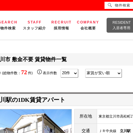
物件検索
SEARCH
STAFF
RECRUIT
COMPANY
RESIDENT
入居者専用
物件検索
スタッフ紹介
採用情報
会社概要
川市 敷金不要 賃貸物件一覧
72
 (総物件数：
件)
表示件数
川駅の1DK賃貸アパート
所在地
東京都立川市高松町2
交通
ＪＲ中央線
立川駅