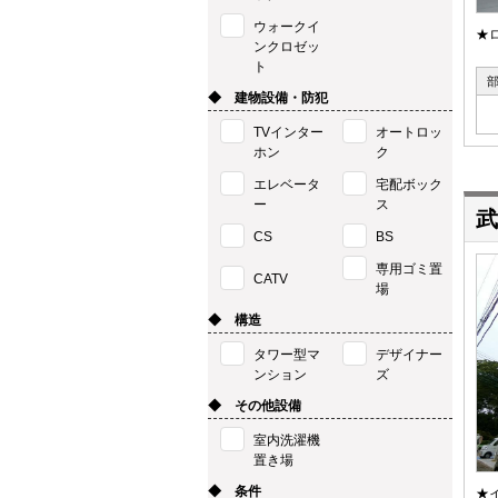
ウォークイ
★
ンクロゼッ
ト
◆ 建物設備・防犯
TVインター
オートロッ
ホン
ク
エレベータ
宅配ボック
ー
ス
武
CS
BS
専用ゴミ置
CATV
場
◆ 構造
タワー型マ
デザイナー
ンション
ズ
◆ その他設備
室内洗濯機
置き場
◆ 条件
★