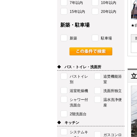
7年以内
10年以内
15年以内
20年以内
新築・駐車場
★
新築
駐車場
◆ バス・トイレ・洗面所
立
バストイレ
追焚機能浴
別
室
浴室乾燥機
洗面所独立
シャワー付
温水洗浄便
洗面台
座
2階洗面台
◆ キッチン
システムキ
ガスコンロ