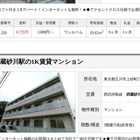
ロフト付き１Rアパート！インターネットも無料！★◆アクセントクロス仕様でお洒
部屋番号
賃料
共益 / 管理費
間取り
専有面積
敷金
礼金
保
2
104
6.7万円
3,000円 / -
ワンルーム
0ヶ月
1ヶ月
19.42ｍ
蔵砂川駅の1K賃貸マンション
所在地
東京都立川市上砂町2
交通
西武拝島線
武蔵砂
物件種別
マンション
階数/構造
3階建/S造(鉄骨造)
インターネット掲載のお部屋はまとめて当社でご紹介可能です★◆立川周辺のお部屋