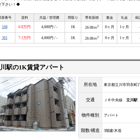
せ下さい！◆
部屋番号
賃料
共益 / 管理費
間取り
専有面積
敷金
礼金
保
2
108
6.8万円
4,000円 / -
1K
0ヶ月
1ヶ月
26.08ｍ
2
301
7.1万円
4,000円 / -
1K
0ヶ月
1ヶ月
26.08ｍ
川駅の1K賃貸アパート
所在地
東京都立川市羽衣町2
交通
ＪＲ中央線
立川駅
物件種別
アパート
階数/構造
3階建/木造