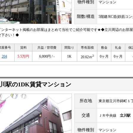
物件種別
マンション
階数/構造
5階建/RC造(鉄筋コ
インターネット掲載のお部屋はまとめて当社でご紹介可能です★◆立川周辺のお部屋
せ下さい！◆
部屋番号
賃料
共益 / 管理費
間取り
専有面積
敷金
礼金
保
2
204
5.5万円
6,000円 / -
1K
0ヶ月
0ヶ月
20.62ｍ
川駅の1DK賃貸マンション
所在地
東京都立川市錦町１
交通
ＪＲ中央線
立川駅
物件種別
マンション