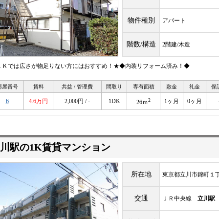
物件種別
アパート
階数/構造
2階建/木造
１Ｋでは広さが物足りない方にはおすすめ！★◆内装リフォーム済み！◆
部屋番号
賃料
共益 / 管理費
間取り
専有面積
敷金
礼金
保
2
6
4.6万円
2,000円 / -
1DK
1ヶ月
0ヶ月
26ｍ
川駅の1K賃貸マンション
所在地
東京都立川市錦町１
交通
ＪＲ中央線
立川駅