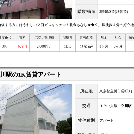
階数/構造
3階建/S造(鉄骨造)
自炊する方にはうれしい２口ガスキッチン！礼金もなし★◆立川駅徒歩４分の好立地
部屋番号
賃料
共益 / 管理費
間取り
専有面積
敷金
礼金
保
2
303
6万円
2,000円 / -
1DK
1ヶ月
0ヶ月
25.92ｍ
川駅の1K賃貸アパート
所在地
東京都立川市曙町3丁
交通
ＪＲ中央線
立川駅
物件種別
アパート