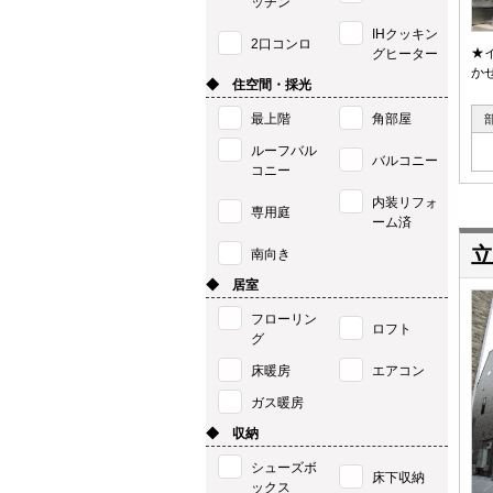
ッチン
IHクッキン
2口コンロ
★
グヒーター
か
◆ 住空間・採光
最上階
角部屋
ルーフバル
バルコニー
コニー
内装リフォ
専用庭
ーム済
立
南向き
◆ 居室
フローリン
ロフト
グ
床暖房
エアコン
ガス暖房
◆ 収納
シューズボ
床下収納
ックス