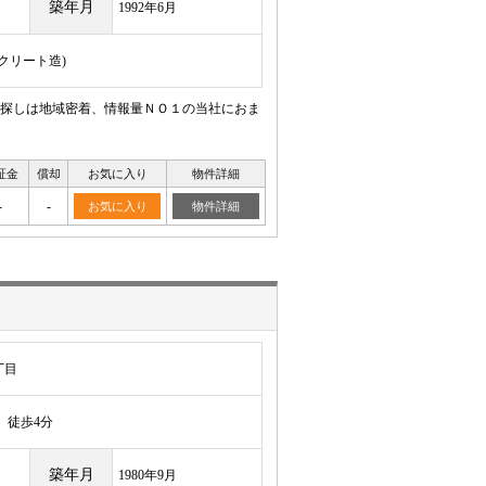
築年月
1992年6月
ンクリート造)
探しは地域密着、情報量ＮＯ１の当社におま
証金
償却
お気に入り
物件詳細
-
-
お気に入り
物件詳細
丁目
徒歩4分
築年月
1980年9月