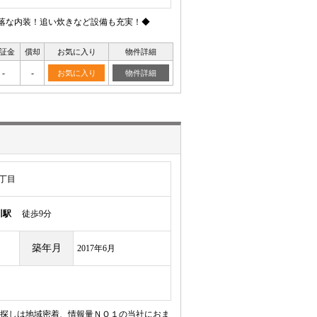
落な内装！追い炊きなど設備も充実！◆
証金
償却
お気に入り
物件詳細
-
-
お気に入り
物件詳細
丁目
川駅
徒歩9分
築年月
2017年6月
探しは地域密着、情報量ＮＯ１の当社におま