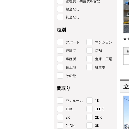
管理費・共益費を含む
敷金なし
礼金なし
種別
★
アパート
マンション
戸建て
店舗
事務所
倉庫・工場
貸土地
駐車場
その他
立
間取り
ワンルーム
1K
1DK
1LDK
2K
2DK
2LDK
3K