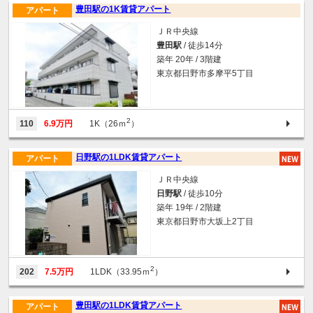
豊田駅の1K賃貸アパート
アパート
ＪＲ中央線
豊田駅
/ 徒歩14分
築年 20年 / 3階建
東京都日野市多摩平5丁目
2
110
6.9万円
1K（26ｍ
）
日野駅の1LDK賃貸アパート
アパート
ＪＲ中央線
日野駅
/ 徒歩10分
築年 19年 / 2階建
東京都日野市大坂上2丁目
2
202
7.5万円
1LDK（33.95ｍ
）
豊田駅の1LDK賃貸アパート
アパート