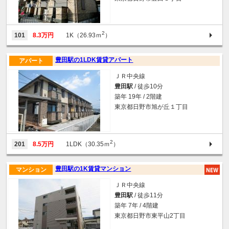
2
101
8.3万円
1K（26.93ｍ
）
豊田駅の1LDK賃貸アパート
アパート
ＪＲ中央線
豊田駅
/ 徒歩10分
築年 19年 / 2階建
東京都日野市旭が丘１丁目
2
201
8.5万円
1LDK（30.35ｍ
）
豊田駅の1K賃貸マンション
マンション
ＪＲ中央線
豊田駅
/ 徒歩11分
築年 7年 / 4階建
東京都日野市東平山2丁目