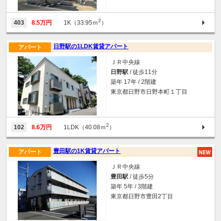
2
403
8.5万円
1K（33.95ｍ
）
日野駅の1LDK賃貸アパート
アパート
ＪＲ中央線
日野駅
/ 徒歩11分
築年 17年 / 2階建
東京都日野市日野本町１丁目
2
102
8.6万円
1LDK（40.08ｍ
）
豊田駅の1K賃貸アパート
アパート
ＪＲ中央線
豊田駅
/ 徒歩5分
築年 5年 / 3階建
東京都日野市豊田2丁目