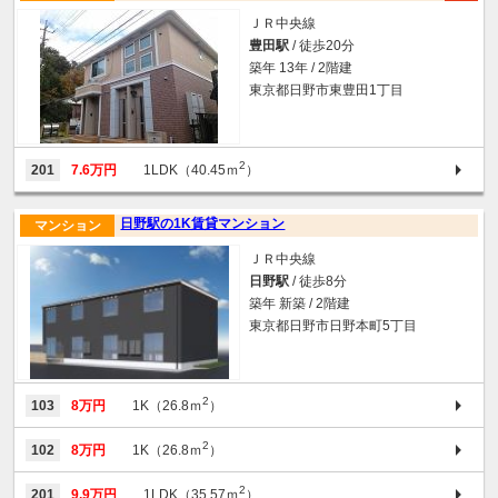
ＪＲ中央線
豊田駅
/ 徒歩20分
築年 13年 / 2階建
東京都日野市東豊田1丁目
2
201
7.6万円
1LDK（40.45ｍ
）
日野駅の1K賃貸マンション
マンション
ＪＲ中央線
日野駅
/ 徒歩8分
築年 新築 / 2階建
東京都日野市日野本町5丁目
2
103
8万円
1K（26.8ｍ
）
2
102
8万円
1K（26.8ｍ
）
2
201
9.9万円
1LDK（35.57ｍ
）