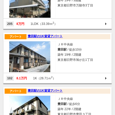
築年 19年 / 3階建
東京都日野市万願寺3丁目
2
205
8万円
1LDK（33.39ｍ
）
豊田駅の1K賃貸アパート
アパート
ＪＲ中央線
豊田駅
/ 徒歩10分
築年 19年 / 2階建
東京都日野市旭が丘1丁目
2
102
8.1万円
1K（26.71ｍ
）
豊田駅の1K賃貸アパート
アパート
ＪＲ中央線
豊田駅
/ 徒歩6分
築年 22年 / 2階建
東京都日野市豊田３丁目