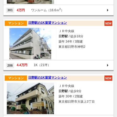
2
301
4万円
ワンルーム（16.6ｍ
）
日野駅の1K賃貸マンション
マンション
ＪＲ中央線
日野駅
/ 徒歩18分
築年 34年 / 3階建
東京都日野市神明2
4.4万円
1K（21坪）
206
日野駅の1K賃貸マンション
マンション
ＪＲ中央線
日野駅
/ 徒歩9分
築年 30年 / 2階建
東京都日野市大坂上3丁目