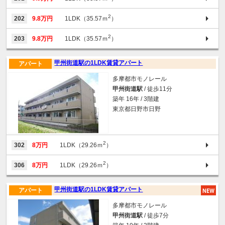
2
202
9.8万円
1LDK（35.57ｍ
）
2
203
9.8万円
1LDK（35.57ｍ
）
甲州街道駅の1LDK賃貸アパート
アパート
多摩都市モノレール
甲州街道駅
/ 徒歩11分
築年 16年 / 3階建
東京都日野市日野
2
302
8万円
1LDK（29.26ｍ
）
2
306
8万円
1LDK（29.26ｍ
）
甲州街道駅の1LDK賃貸アパート
アパート
多摩都市モノレール
甲州街道駅
/ 徒歩7分