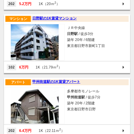
2
202
5.2万円
1K（20ｍ
）
日野駅の1K賃貸マンション
マンション
ＪＲ中央線
日野駅
/ 徒歩3分
築年 20年 / 6階建
東京都日野市新町1丁目
2
102
6万円
1K（21.79ｍ
）
甲州街道駅の1K賃貸アパート
アパート
多摩都市モノレール
甲州街道駅
/ 徒歩7分
築年 20年 / 2階建
東京都日野市日野
2
202
6.4万円
1K（22.11ｍ
）