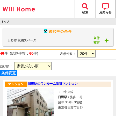
検索
お知らせ
トップ
>
選択中の条件
物件検索
条件
日野市 収納スペース
> 物件一覧
変更
46
件 (総物件数：
60
件)
表示件数 ：
並び順 ：
条件変更
日野駅のワンルーム賃貸マンション
マンション
ＪＲ中央線
日野駅
/ 徒歩13分
築年 36年 / 3階建
東京都日野市日野