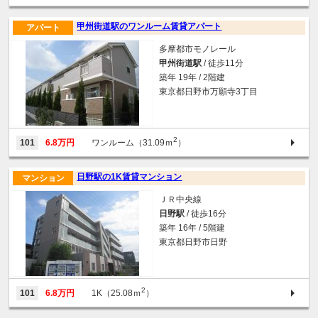
甲州街道駅のワンルーム賃貸アパート
アパート
多摩都市モノレール
甲州街道駅
/ 徒歩11分
築年 19年 / 2階建
東京都日野市万願寺3丁目
2
101
6.8万円
ワンルーム（31.09ｍ
）
日野駅の1K賃貸マンション
マンション
ＪＲ中央線
日野駅
/ 徒歩16分
築年 16年 / 5階建
東京都日野市日野
2
101
6.8万円
1K（25.08ｍ
）