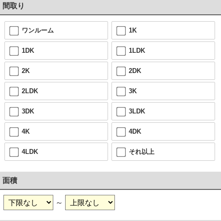
間取り
ワンルーム
1K
1DK
1LDK
2K
2DK
2LDK
3K
3DK
3LDK
4K
4DK
4LDK
それ以上
面積
～