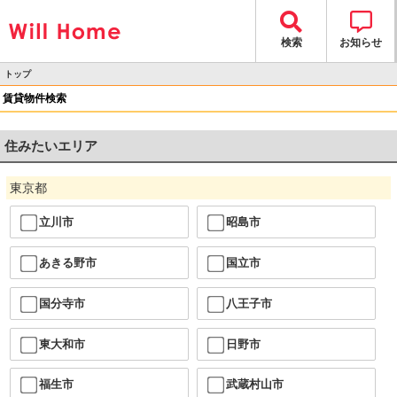
検索
お知らせ
トップ
> 賃貸物件検索
賃貸物件検索
住みたいエリア
東京都
立川市
昭島市
あきる野市
国立市
国分寺市
八王子市
東大和市
日野市
福生市
武蔵村山市