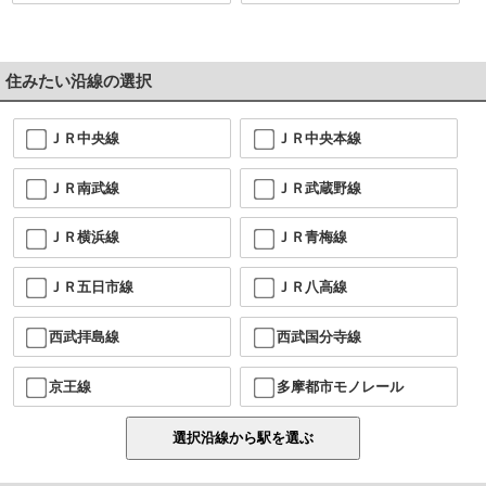
住みたい沿線の選択
ＪＲ中央線
ＪＲ中央本線
ＪＲ南武線
ＪＲ武蔵野線
ＪＲ横浜線
ＪＲ青梅線
ＪＲ五日市線
ＪＲ八高線
西武拝島線
西武国分寺線
京王線
多摩都市モノレール