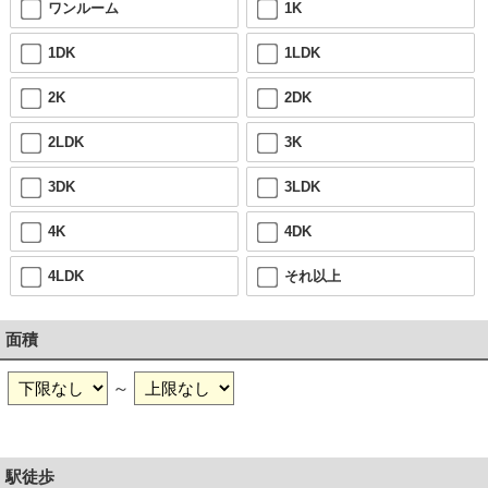
ワンルーム
1K
1DK
1LDK
2K
2DK
2LDK
3K
3DK
3LDK
4K
4DK
4LDK
それ以上
面積
～
駅徒歩