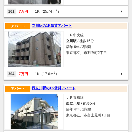
2
101
7万円
1K（25.74ｍ
）
立川駅の1K賃貸アパート
アパート
ＪＲ中央線
立川駅
/ 徒歩15分
築年 6年 / 3階建
東京都立川市羽衣町2丁目
2
304
7万円
1K（17.6ｍ
）
西立川駅の1K賃貸アパート
アパート
ＪＲ青梅線
西立川駅
/ 徒歩5分
築年 4年 / 2階建
東京都立川市富士見町1丁目