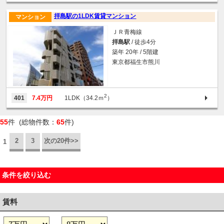
拝島駅の1LDK賃貸マンション
マンション
ＪＲ青梅線
拝島駅
/ 徒歩4分
築年 20年 / 5階建
東京都福生市熊川
2
401
7.4万円
1LDK（34.2ｍ
）
55
件 (総物件数：
65
件)
2
3
次の20件>>
1
条件を絞り込む
賃料