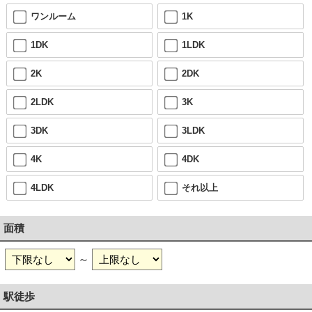
ワンルーム
1K
1DK
1LDK
2K
2DK
2LDK
3K
3DK
3LDK
4K
4DK
4LDK
それ以上
面積
～
駅徒歩