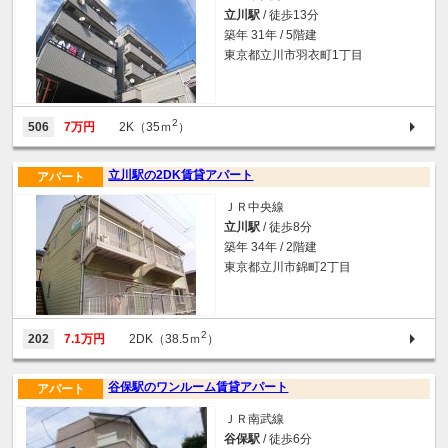
立川駅
/ 徒歩13分
築年 31年 / 5階建
東京都立川市羽衣町1丁目
2
506
7万円
2K（35ｍ
）
立川駅の2DK賃貸アパート
アパート
ＪＲ中央線
立川駅
/ 徒歩8分
築年 34年 / 2階建
東京都立川市錦町2丁目
2
202
7.1万円
2DK（38.5ｍ
）
谷保駅のワンルーム賃貸アパート
アパート
ＪＲ南武線
谷保駅
/ 徒歩6分