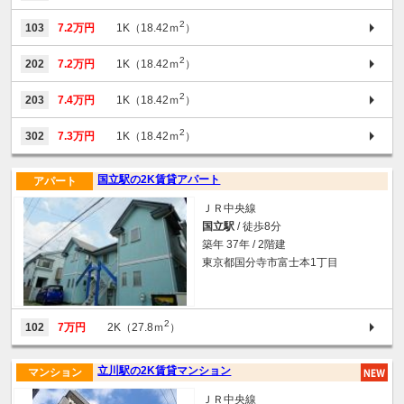
2
103
7.2万円
1K（18.42ｍ
）
2
202
7.2万円
1K（18.42ｍ
）
2
203
7.4万円
1K（18.42ｍ
）
2
302
7.3万円
1K（18.42ｍ
）
国立駅の2K賃貸アパート
アパート
ＪＲ中央線
国立駅
/ 徒歩8分
築年 37年 / 2階建
東京都国分寺市富士本1丁目
2
102
7万円
2K（27.8ｍ
）
立川駅の2K賃貸マンション
マンション
ＪＲ中央線