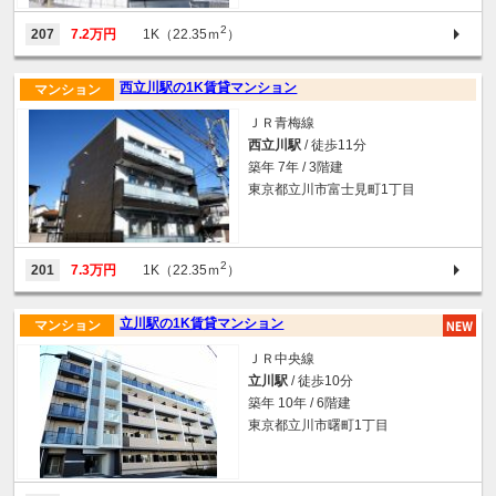
2
207
7.2万円
1K（22.35ｍ
）
西立川駅の1K賃貸マンション
マンション
ＪＲ青梅線
西立川駅
/ 徒歩11分
築年 7年 / 3階建
東京都立川市富士見町1丁目
2
201
7.3万円
1K（22.35ｍ
）
立川駅の1K賃貸マンション
マンション
ＪＲ中央線
立川駅
/ 徒歩10分
築年 10年 / 6階建
東京都立川市曙町1丁目