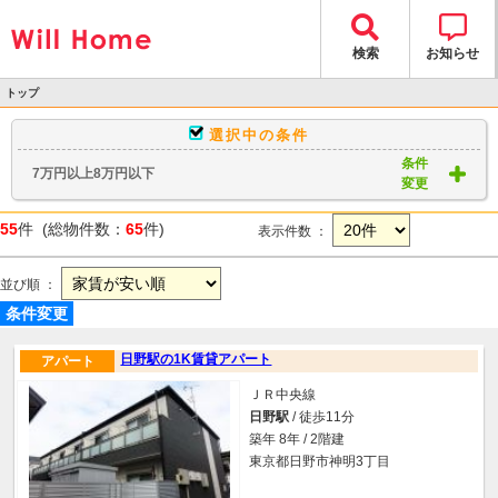
検索
お知らせ
トップ
>
選択中の条件
物件検索
条件
7万円以上8万円以下
> 物件一覧
変更
55
件 (総物件数：
65
件)
表示件数 ：
並び順 ：
条件変更
日野駅の1K賃貸アパート
アパート
ＪＲ中央線
日野駅
/ 徒歩11分
築年 8年 / 2階建
東京都日野市神明3丁目