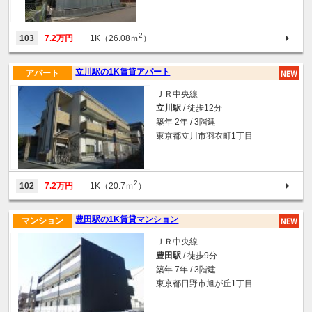
2
103
7.2万円
1K（26.08ｍ
）
立川駅の1K賃貸アパート
アパート
ＪＲ中央線
立川駅
/ 徒歩12分
築年 2年 / 3階建
東京都立川市羽衣町1丁目
2
102
7.2万円
1K（20.7ｍ
）
豊田駅の1K賃貸マンション
マンション
ＪＲ中央線
豊田駅
/ 徒歩9分
築年 7年 / 3階建
東京都日野市旭が丘1丁目