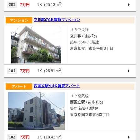
2
201
7万円
1K（25.13ｍ
）
立川駅の1K賃貸マンション
マンション
ＪＲ中央線
立川駅
/ 徒歩7分
築年 56年 / 3階建
東京都立川市高松町3丁目
2
101
7万円
1K（26.91ｍ
）
西国立駅の1K賃貸アパート
アパート
ＪＲ南武線
西国立駅
/ 徒歩10分
築年 新築 / 3階建
東京都国立市青柳3丁目
2
102
7万円
1K（18.42ｍ
）