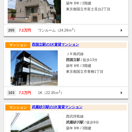
築年 8年 / 2階建
東京都国立市富士見台2丁目
2
205
7.1万円
ワンルーム（24.29ｍ
）
西国立駅の1K賃貸マンション
マンション
ＪＲ南武線
西国立駅
/ 徒歩13分
築年 8年 / 3階建
東京都国立市青柳1丁目
2
103
7.1万円
1K（22.35ｍ
）
武蔵砂川駅の1K賃貸マンション
マンション
西武拝島線
武蔵砂川駅
/ 徒歩9分
築年 9年 / 3階建