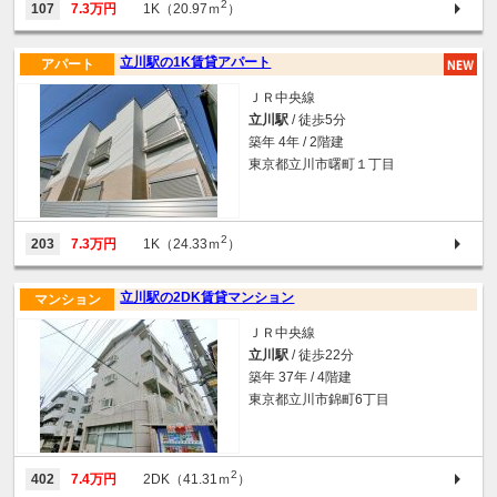
2
107
7.3万円
1K（20.97ｍ
）
立川駅の1K賃貸アパート
アパート
ＪＲ中央線
立川駅
/ 徒歩5分
築年 4年 / 2階建
東京都立川市曙町１丁目
2
203
7.3万円
1K（24.33ｍ
）
立川駅の2DK賃貸マンション
マンション
ＪＲ中央線
立川駅
/ 徒歩22分
築年 37年 / 4階建
東京都立川市錦町6丁目
2
402
7.4万円
2DK（41.31ｍ
）