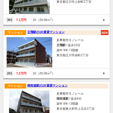
東京都立川市上砂町2丁目
2
301
7.1万円
1K（26.08ｍ
）
立飛駅の1K賃貸マンション
マンション
多摩都市モノレール
立飛駅
/ 徒歩15分
築年 9年 / 3階建
東京都立川市栄町2丁目
2
201
7.2万円
1K（26.08ｍ
）
桜街道駅の1K賃貸マンション
マンション
多摩都市モノレール
桜街道駅
/ 徒歩6分
築年 8年 / 3階建
東京都東大和市上北台3丁目