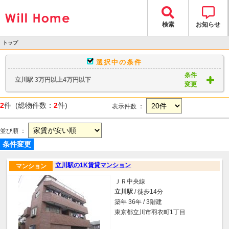
検索
お知らせ
トップ
>
選択中の条件
物件検索
条件
立川駅 3万円以上4万円以下
> 物件一覧
変更
2
件 (総物件数：
2
件)
表示件数 ：
並び順 ：
条件変更
立川駅の1K賃貸マンション
マンション
ＪＲ中央線
立川駅
/ 徒歩14分
築年 36年 / 3階建
東京都立川市羽衣町1丁目