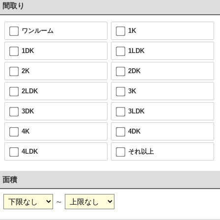
間取り
ワンルーム
1K
1DK
1LDK
2K
2DK
2LDK
3K
3DK
3LDK
4K
4DK
4LDK
それ以上
面積
～