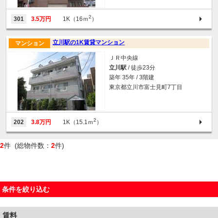
2
301
3.5万円
1K（16ｍ
）
立川駅の1K賃貸マンション
マンション
ＪＲ中央線
立川駅
/ 徒歩23分
築年 35年 / 3階建
東京都立川市富士見町7丁目
2
202
3.8万円
1K（15.1ｍ
）
2
件 (総物件数：
2
件)
条件を絞り込む
賃料