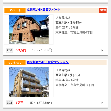
立川駅の1K賃貸アパート
アパート
ＪＲ青梅線
西立川駅
/ 徒歩15分
築年 23年 / 2階建
東京都立川市富士見町4丁目
2
206
5.9万円
1K（27.53ｍ
）
西立川駅の1DK賃貸マンション
マンション
ＪＲ青梅線
西立川駅
/ 徒歩9分
築年 37年 / 4階建
東京都立川市富士見町３丁目
2
303
6万円
1DK（27.33ｍ
）