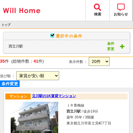
検索
お知らせ
トップ
>
選択中の条件
物件検索
条件
西立川駅
> 物件一覧
変更
35
件 (総物件数：
41
件)
表示件数 ：
並び順 ：
条件変更
立川駅の1K賃貸マンション
マンション
ＪＲ青梅線
西立川駅
/ 徒歩19分
築年 35年 / 3階建
東京都立川市富士見町7丁目