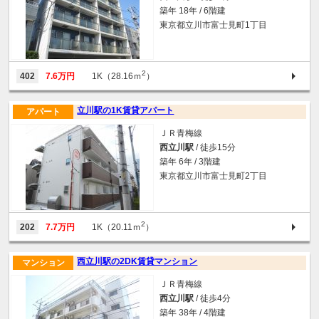
築年 18年 / 6階建
東京都立川市富士見町1丁目
2
402
7.6万円
1K（28.16ｍ
）
立川駅の1K賃貸アパート
アパート
ＪＲ青梅線
西立川駅
/ 徒歩15分
築年 6年 / 3階建
東京都立川市富士見町2丁目
2
202
7.7万円
1K（20.11ｍ
）
西立川駅の2DK賃貸マンション
マンション
ＪＲ青梅線
西立川駅
/ 徒歩4分
築年 38年 / 4階建