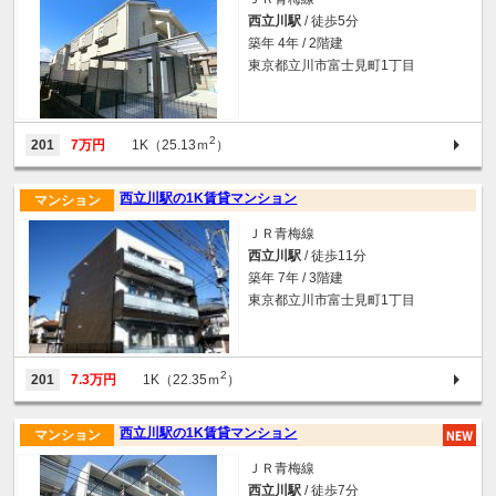
西立川駅
/ 徒歩5分
築年 4年 / 2階建
東京都立川市富士見町1丁目
2
201
7万円
1K（25.13ｍ
）
西立川駅の1K賃貸マンション
マンション
ＪＲ青梅線
西立川駅
/ 徒歩11分
築年 7年 / 3階建
東京都立川市富士見町1丁目
2
201
7.3万円
1K（22.35ｍ
）
西立川駅の1K賃貸マンション
マンション
ＪＲ青梅線
西立川駅
/ 徒歩7分