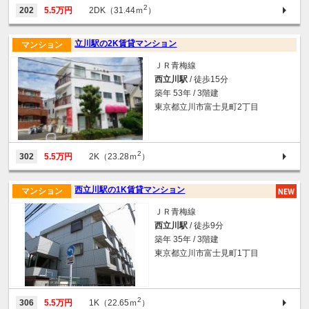
2
202
5.5万円
2DK（31.44ｍ
）
立川駅の2K賃貸マンション
マンション
ＪＲ青梅線
西立川駅
/ 徒歩15分
築年 53年 / 3階建
東京都立川市富士見町2丁目
2
302
5.5万円
2K（23.28ｍ
）
西立川駅の1K賃貸マンション
マンション
ＪＲ青梅線
西立川駅
/ 徒歩9分
築年 35年 / 3階建
東京都立川市富士見町1丁目
2
306
5.5万円
1K（22.65ｍ
）