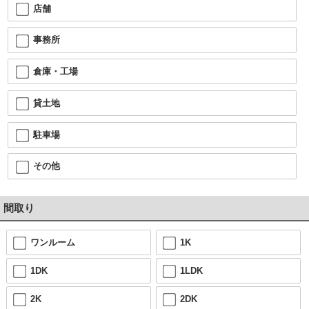
店舗
事務所
倉庫・工場
貸土地
駐車場
その他
間取り
ワンルーム
1K
1DK
1LDK
2K
2DK