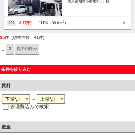
東京都昭島市郷地町1丁目
2
201
8.3万円
1LDK（39.6ｍ
）
35
件 (総物件数：
41
件)
2
次の20件>>
1
条件を絞り込む
賃料
～
管理費込みで検索
敷金