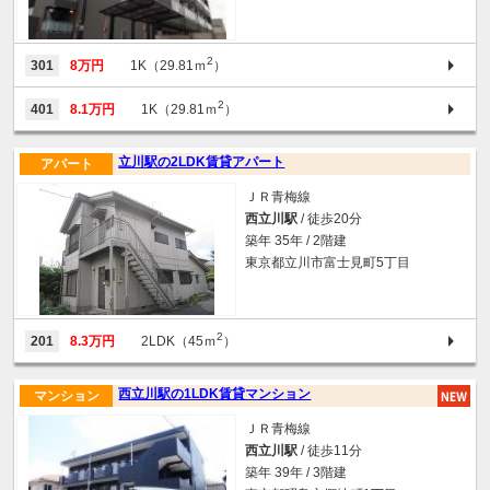
2
301
8万円
1K（29.81ｍ
）
2
401
8.1万円
1K（29.81ｍ
）
立川駅の2LDK賃貸アパート
アパート
ＪＲ青梅線
西立川駅
/ 徒歩20分
築年 35年 / 2階建
東京都立川市富士見町5丁目
2
201
8.3万円
2LDK（45ｍ
）
西立川駅の1LDK賃貸マンション
マンション
ＪＲ青梅線
西立川駅
/ 徒歩11分
築年 39年 / 3階建