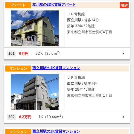
立川駅の2DK賃貸アパート
アパート
ＪＲ青梅線
西立川駅
/ 徒歩14分
築年 33年 / 2階建
東京都立川市富士見町4丁目
2
101
6万円
2DK（35.6ｍ
）
西立川駅の1K賃貸マンション
マンション
ＪＲ青梅線
西立川駅
/ 徒歩7分
築年 28年 / 5階建
東京都立川市富士見町1丁目
2
302
6.2万円
1K（19.44ｍ
）
西立川駅の2K賃貸マンション
マンション