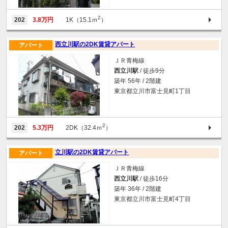
2
202
3.8万円
1K（15.1ｍ
）
西立川駅の2DK賃貸アパート
アパート
ＪＲ青梅線
西立川駅
/ 徒歩9分
築年 56年 / 2階建
東京都立川市富士見町1丁目
2
202
5.3万円
2DK（32.4ｍ
）
立川駅の2DK賃貸アパート
アパート
ＪＲ青梅線
西立川駅
/ 徒歩16分
築年 36年 / 2階建
東京都立川市富士見町4丁目