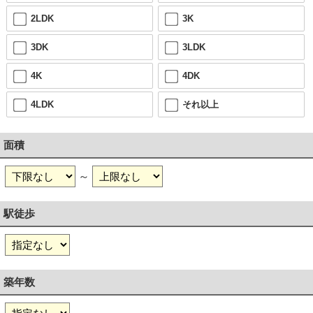
2LDK
3K
3DK
3LDK
4K
4DK
4LDK
それ以上
面積
～
駅徒歩
築年数