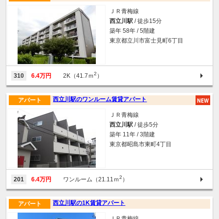
ＪＲ青梅線
西立川駅
/ 徒歩15分
築年 58年 / 5階建
東京都立川市富士見町6丁目
2
310
6.4万円
2K（41.7ｍ
）
西立川駅のワンルーム賃貸アパート
アパート
ＪＲ青梅線
西立川駅
/ 徒歩5分
築年 11年 / 3階建
東京都昭島市東町4丁目
2
201
6.4万円
ワンルーム（21.11ｍ
）
西立川駅の1K賃貸アパート
アパート
ＪＲ青梅線