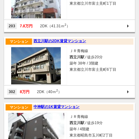
東京都立川市富士見町1丁目
2
203
7.8万円
2DK（41.31ｍ
）
西立川駅の2DK賃貸マンション
マンション
ＪＲ青梅線
西立川駅
/ 徒歩20分
築年 38年 / 3階建
東京都立川市富士見町6丁目
2
302
8万円
2DK（40ｍ
）
中神駅の1K賃貸マンション
マンション
ＪＲ青梅線
西立川駅
/ 徒歩19分
築年 / 4階建
東京都昭島市玉川町2丁目