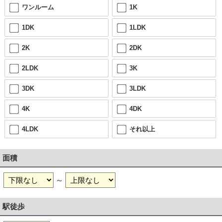
ワンルーム
1K
1DK
1LDK
2K
2DK
2LDK
3K
3DK
3LDK
4K
4DK
4LDK
それ以上
面積
～
駅徒歩