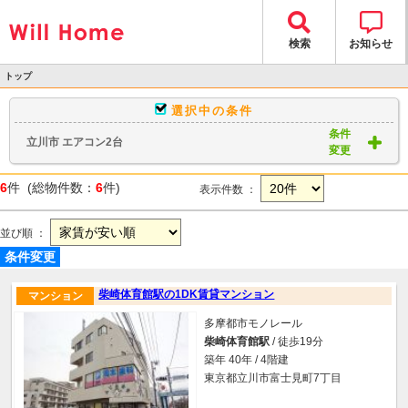
検索
お知らせ
トップ
>
選択中の条件
物件検索
条件
立川市 エアコン2台
> 物件一覧
変更
6
件 (総物件数：
6
件)
表示件数 ：
並び順 ：
条件変更
柴崎体育館駅の1DK賃貸マンション
マンション
多摩都市モノレール
柴崎体育館駅
/ 徒歩19分
築年 40年 / 4階建
東京都立川市富士見町7丁目