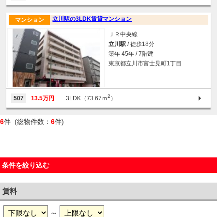
立川駅の3LDK賃貸マンション
マンション
ＪＲ中央線
立川駅
/ 徒歩18分
築年 45年 / 7階建
東京都立川市富士見町1丁目
2
507
13.5万円
3LDK（73.67ｍ
）
6
件 (総物件数：
6
件)
条件を絞り込む
賃料
～