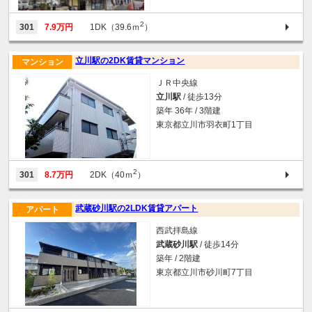
2
301
7.9万円
1DK（39.6ｍ
）
立川駅の2DK賃貸マンション
マンション
ＪＲ中央線
立川駅
/ 徒歩13分
築年 36年 / 3階建
東京都立川市羽衣町1丁目
2
301
8.7万円
2DK（40ｍ
）
武蔵砂川駅の2LDK賃貸アパート
アパート
西武拝島線
武蔵砂川駅
/ 徒歩14分
築年 / 2階建
東京都立川市砂川町7丁目