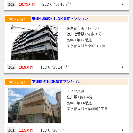
2
202
10.75万円
2LDK（56.48ｍ
）
砂川七番駅の1LDK賃貸マンション
マンション
多摩都市モノレール
砂川七番駅
/ 徒歩18分
築年 7年 / 7階建
東京都立川市幸町３丁目
2
202
10.9万円
1LDK（35.14ｍ
）
立川駅の1LDK賃貸マンション
マンション
ＪＲ中央線
立川駅
/ 徒歩4分
築年 8年 / 4階建
東京都立川市柴崎町3丁目
2
201
12.5万円
1LDK（36ｍ
）