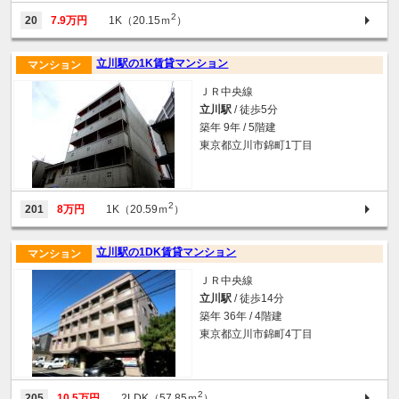
2
20
7.9万円
1K（20.15ｍ
）
立川駅の1K賃貸マンション
マンション
ＪＲ中央線
立川駅
/ 徒歩5分
築年 9年 / 5階建
東京都立川市錦町1丁目
2
201
8万円
1K（20.59ｍ
）
立川駅の1DK賃貸マンション
マンション
ＪＲ中央線
立川駅
/ 徒歩14分
築年 36年 / 4階建
東京都立川市錦町4丁目
2
205
10.5万円
2LDK（57.85ｍ
）