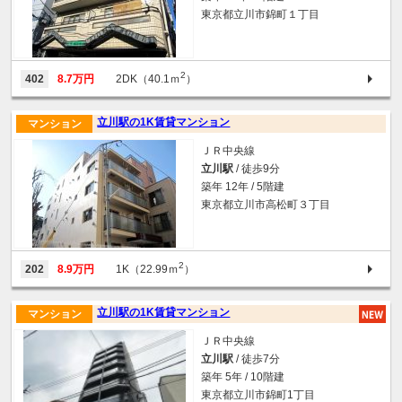
東京都立川市錦町１丁目
2
402
8.7万円
2DK（40.1ｍ
）
立川駅の1K賃貸マンション
マンション
ＪＲ中央線
立川駅
/ 徒歩9分
築年 12年 / 5階建
東京都立川市高松町３丁目
2
202
8.9万円
1K（22.99ｍ
）
立川駅の1K賃貸マンション
マンション
ＪＲ中央線
立川駅
/ 徒歩7分
築年 5年 / 10階建
東京都立川市錦町1丁目