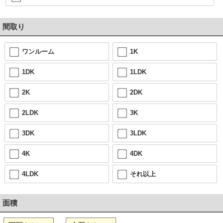
間取り
ワンルーム
1K
1DK
1LDK
2K
2DK
2LDK
3K
3DK
3LDK
4K
4DK
4LDK
それ以上
面積