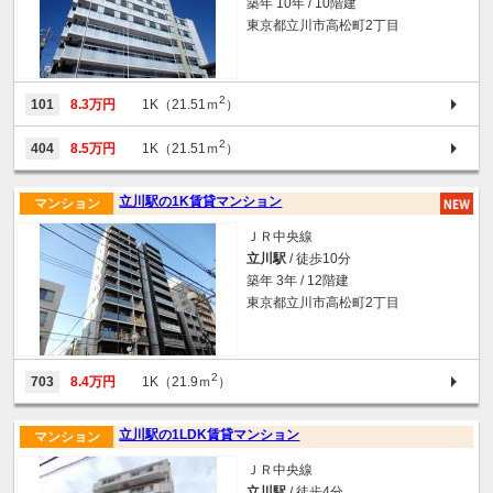
築年 10年 / 10階建
東京都立川市高松町2丁目
2
101
8.3万円
1K（21.51ｍ
）
2
404
8.5万円
1K（21.51ｍ
）
立川駅の1K賃貸マンション
マンション
ＪＲ中央線
立川駅
/ 徒歩10分
築年 3年 / 12階建
東京都立川市高松町2丁目
2
703
8.4万円
1K（21.9ｍ
）
立川駅の1LDK賃貸マンション
マンション
ＪＲ中央線
立川駅
/ 徒歩4分