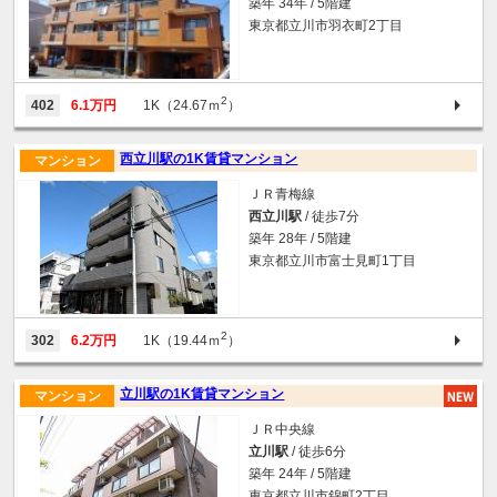
築年 34年 / 5階建
東京都立川市羽衣町2丁目
2
402
6.1万円
1K（24.67ｍ
）
西立川駅の1K賃貸マンション
マンション
ＪＲ青梅線
西立川駅
/ 徒歩7分
築年 28年 / 5階建
東京都立川市富士見町1丁目
2
302
6.2万円
1K（19.44ｍ
）
立川駅の1K賃貸マンション
マンション
ＪＲ中央線
立川駅
/ 徒歩6分
築年 24年 / 5階建
東京都立川市錦町2丁目