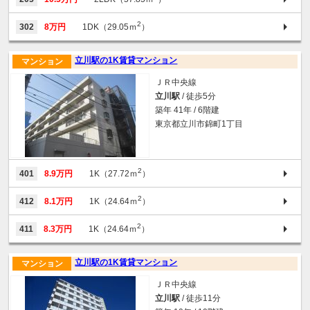
2
302
8万円
1DK（29.05ｍ
）
立川駅の1K賃貸マンション
マンション
ＪＲ中央線
立川駅
/ 徒歩5分
築年 41年 / 6階建
東京都立川市錦町1丁目
2
401
8.9万円
1K（27.72ｍ
）
2
412
8.1万円
1K（24.64ｍ
）
2
411
8.3万円
1K（24.64ｍ
）
立川駅の1K賃貸マンション
マンション
ＪＲ中央線
立川駅
/ 徒歩11分