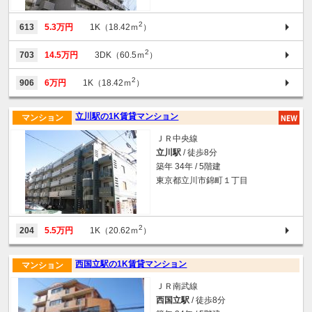
2
613
5.3万円
1K（18.42ｍ
）
2
703
14.5万円
3DK（60.5ｍ
）
2
906
6万円
1K（18.42ｍ
）
立川駅の1K賃貸マンション
マンション
ＪＲ中央線
立川駅
/ 徒歩8分
築年 34年 / 5階建
東京都立川市錦町１丁目
2
204
5.5万円
1K（20.62ｍ
）
西国立駅の1K賃貸マンション
マンション
ＪＲ南武線
西国立駅
/ 徒歩8分