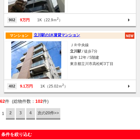
2
902
9万円
1K（22.9ｍ
）
立川駅の1K賃貸マンション
マンション
ＪＲ中央線
立川駅
/ 徒歩7分
築年 12年 / 5階建
東京都立川市高松町3丁目
2
402
9.1万円
1K（25.02ｍ
）
62
件 (総物件数：
102
件)
2
3
4
次の20件>>
1
条件を絞り込む