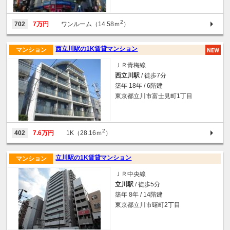
2
702
7万円
ワンルーム（14.58ｍ
）
西立川駅の1K賃貸マンション
マンション
ＪＲ青梅線
西立川駅
/ 徒歩7分
築年 18年 / 6階建
東京都立川市富士見町1丁目
2
402
7.6万円
1K（28.16ｍ
）
立川駅の1K賃貸マンション
マンション
ＪＲ中央線
立川駅
/ 徒歩5分
築年 8年 / 14階建
東京都立川市曙町2丁目