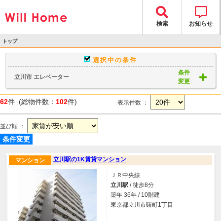
検索
お知らせ
トップ
>
選択中の条件
物件検索
条件
立川市 エレベーター
> 物件一覧
変更
62
件 (総物件数：
102
件)
表示件数 ：
並び順 ：
条件変更
立川駅の1K賃貸マンション
マンション
ＪＲ中央線
立川駅
/ 徒歩8分
築年 36年 / 10階建
東京都立川市曙町1丁目