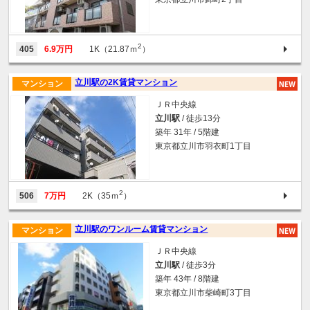
2
405
6.9万円
1K（21.87ｍ
）
立川駅の2K賃貸マンション
マンション
ＪＲ中央線
立川駅
/ 徒歩13分
築年 31年 / 5階建
東京都立川市羽衣町1丁目
2
506
7万円
2K（35ｍ
）
立川駅のワンルーム賃貸マンション
マンション
ＪＲ中央線
立川駅
/ 徒歩3分
築年 43年 / 8階建
東京都立川市柴崎町3丁目