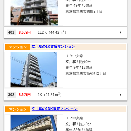
築年 43年 / 5階建
東京都立川市錦町2丁目
2
401
8.5万円
1LDK（44.42ｍ
）
立川駅の1K賃貸マンション
マンション
ＪＲ中央線
立川駅
/ 徒歩9分
築年 8年 / 12階建
東京都立川市高松町2丁目
2
302
8.5万円
1K（21.81ｍ
）
立川駅の2DK賃貸マンション
マンション
ＪＲ中央線
立川駅
/ 徒歩9分
築年 38年 / 4階建