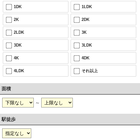
1DK
1LDK
2K
2DK
2LDK
3K
3DK
3LDK
4K
4DK
4LDK
それ以上
面積
～
駅徒歩