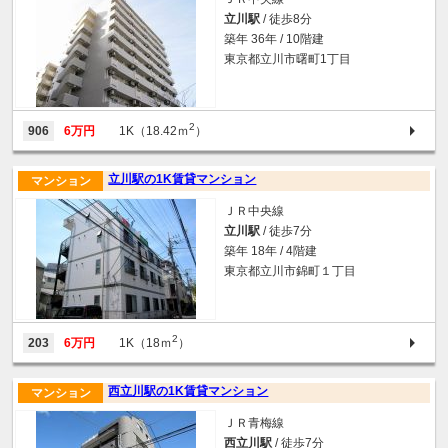
立川駅
/ 徒歩8分
築年 36年 / 10階建
東京都立川市曙町1丁目
2
906
6万円
1K（18.42ｍ
）
立川駅の1K賃貸マンション
マンション
ＪＲ中央線
立川駅
/ 徒歩7分
築年 18年 / 4階建
東京都立川市錦町１丁目
2
203
6万円
1K（18ｍ
）
西立川駅の1K賃貸マンション
マンション
ＪＲ青梅線
西立川駅
/ 徒歩7分