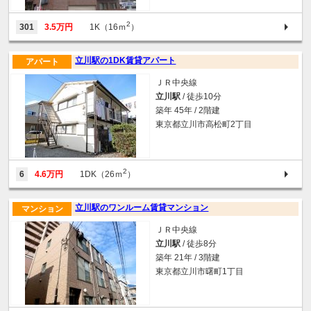
2
301
3.5万円
1K（16ｍ
）
立川駅の1DK賃貸アパート
アパート
ＪＲ中央線
立川駅
/ 徒歩10分
築年 45年 / 2階建
東京都立川市高松町2丁目
2
6
4.6万円
1DK（26ｍ
）
立川駅のワンルーム賃貸マンション
マンション
ＪＲ中央線
立川駅
/ 徒歩8分
築年 21年 / 3階建
東京都立川市曙町1丁目