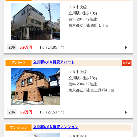
ＪＲ中央線
立川駅
/ 徒歩10分
築年 20年 / 2階建
東京都立川市錦町１丁目
2
206
5.9万円
1K（14.85ｍ
）
立川駅の1K賃貸アパート
アパート
ＪＲ中央線
立川駅
/ 徒歩18分
築年 23年 / 2階建
東京都立川市富士見町4丁目
2
206
5.9万円
1K（27.53ｍ
）
立川駅の1K賃貸マンション
マンション
ＪＲ中央線