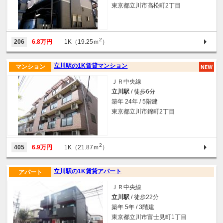
東京都立川市高松町2丁目
2
206
6.8万円
1K（19.25ｍ
）
立川駅の1K賃貸マンション
マンション
ＪＲ中央線
立川駅
/ 徒歩6分
築年 24年 / 5階建
東京都立川市錦町2丁目
2
405
6.9万円
1K（21.87ｍ
）
立川駅の1K賃貸アパート
アパート
ＪＲ中央線
立川駅
/ 徒歩22分
築年 5年 / 3階建
東京都立川市富士見町1丁目