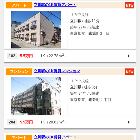
立川駅の1K賃貸アパート
アパート
ＪＲ中央線
立川駅
/ 徒歩11分
築年 27年 / 2階建
東京都立川市曙町3丁目
2
102
5.5万円
1K（22.78ｍ
）
立川駅の1K賃貸マンション
マンション
ＪＲ中央線
立川駅
/ 徒歩8分
築年 34年 / 5階建
東京都立川市錦町１丁目
2
204
5.5万円
1K（20.62ｍ
）
立川駅の1K賃貸アパート
アパート