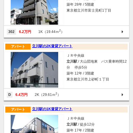
築年 28年 / 5階建
東京都立川市富士見町1丁目
2
302
6.2万円
1K（19.44ｍ
）
立川駅の2K賃貸アパート
アパート
ＪＲ中央線
立川駅
/ 大山団地東 バス乗車時間12
分 停歩5分
築年 12年 / 3階建
東京都立川市上砂町１丁目
2
D
6.4万円
2K（29.61ｍ
）
立川駅の1K賃貸アパート
アパート
ＪＲ中央線
立川駅
/ 徒歩12分
築年 17年 / 2階建