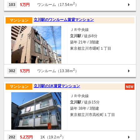
2
103
5万円
ワンルーム（17.54ｍ
）
立川駅のワンルーム賃貸マンション
マンション
ＪＲ中央線
立川駅
/ 徒歩8分
築年 21年 / 3階建
東京都立川市曙町１丁目
2
302
5万円
ワンルーム（13.38ｍ
）
立川駅の1K賃貸マンション
マンション
ＪＲ中央線
立川駅
/ 徒歩15分
築年 38年 / 3階建
東京都立川市高松町１丁目
2
202
5.2万円
1K（19.2ｍ
）