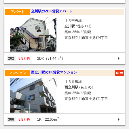
立川駅の2DK賃貸アパート
アパート
ＪＲ中央線
立川駅
/ 徒歩17分
築年 36年 / 2階建
東京都立川市富士見町4丁目
2
202
5.5万円
2DK（31.44ｍ
）
西立川駅の1K賃貸マンション
マンション
ＪＲ青梅線
西立川駅
/ 徒歩9分
築年 35年 / 3階建
東京都立川市富士見町1丁目
2
306
5.5万円
1K（22.65ｍ
）