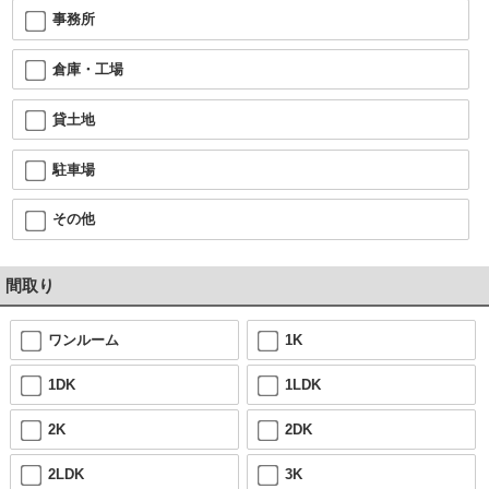
事務所
倉庫・工場
貸土地
駐車場
その他
間取り
ワンルーム
1K
1DK
1LDK
2K
2DK
2LDK
3K