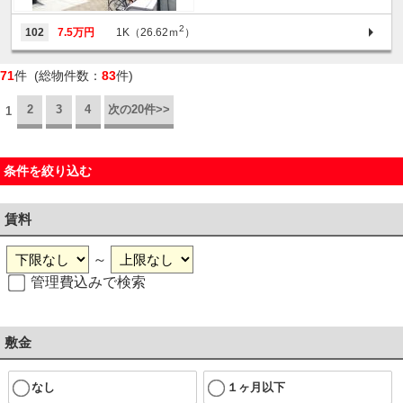
2
102
7.5万円
1K（26.62ｍ
）
71
件 (総物件数：
83
件)
2
3
4
次の20件>>
1
条件を絞り込む
賃料
～
管理費込みで検索
敷金
なし
１ヶ月以下