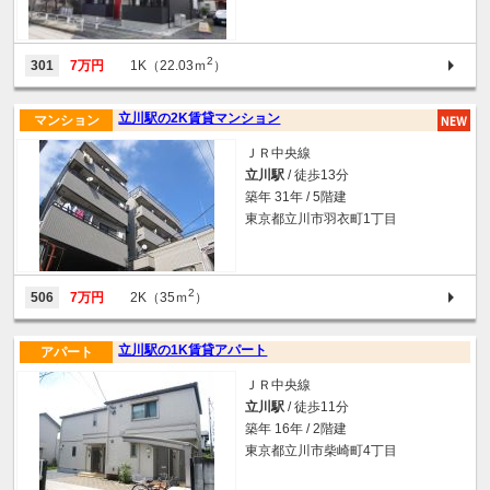
2
301
7万円
1K（22.03ｍ
）
立川駅の2K賃貸マンション
マンション
ＪＲ中央線
立川駅
/ 徒歩13分
築年 31年 / 5階建
東京都立川市羽衣町1丁目
2
506
7万円
2K（35ｍ
）
立川駅の1K賃貸アパート
アパート
ＪＲ中央線
立川駅
/ 徒歩11分
築年 16年 / 2階建
東京都立川市柴崎町4丁目