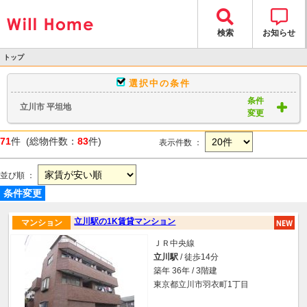
検索
お知らせ
トップ
>
選択中の条件
物件検索
条件
立川市 平坦地
> 物件一覧
変更
71
件 (総物件数：
83
件)
表示件数 ：
並び順 ：
条件変更
立川駅の1K賃貸マンション
マンション
ＪＲ中央線
立川駅
/ 徒歩14分
築年 36年 / 3階建
東京都立川市羽衣町1丁目