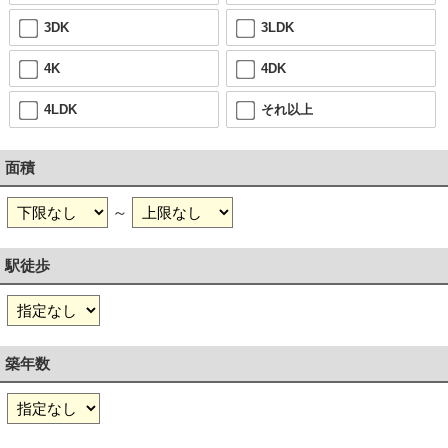
3DK
3LDK
4K
4DK
4LDK
それ以上
面積
～
駅徒歩
築年数