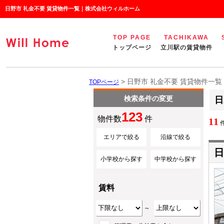
日野市 礼金不要 賃貸物件一覧｜株式会社ウィルホーム
TOP PAGE
TACHIKAWA
トップページ
立川駅の賃貸物件
> 日野市 礼金不要 賃貸物件一覧
TOPページ
検索条件の変更
日
123
物件数
件
11
件
エリアで絞る
沿線で絞る
日
小学校から探す
中学校から探す
賃料
～