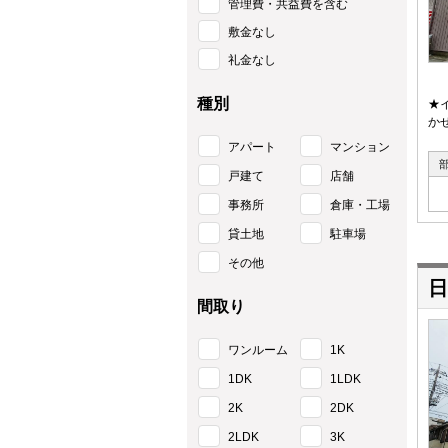
管理費・共益費を含む
敷金なし
礼金なし
種別
★
か
アパート
マンション
戸建て
店舗
事務所
倉庫・工場
貸土地
駐車場
その他
日
間取り
ワンルーム
1K
1DK
1LDK
2K
2DK
2LDK
3K