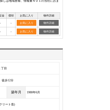
探しは地域密着、情報量ＮＯ１の当社におま
証金
償却
お気に入り
物件詳細
-
-
お気に入り
物件詳細
-
-
お気に入り
物件詳細
１丁目
徒歩12分
築年月
1988年6月
ンクリート造)