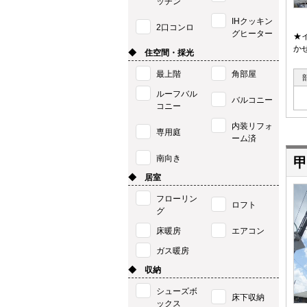
ッチン
IHクッキン
2口コンロ
グヒーター
★
か
◆ 住空間・採光
最上階
角部屋
ルーフバル
バルコニー
コニー
内装リフォ
専用庭
ーム済
南向き
甲
◆ 居室
フローリン
ロフト
グ
床暖房
エアコン
ガス暖房
◆ 収納
シューズボ
床下収納
ックス