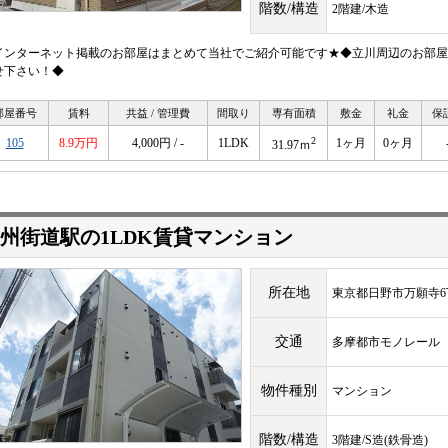
階数/構造
2階建/木造
インターネット掲載のお部屋はまとめて当社でご紹介可能です★◆立川周辺のお部屋
せ下さい！◆
部屋番号
賃料
共益 / 管理費
間取り
専有面積
敷金
礼金
保
2
105
8.9万円
4,000円 / -
1LDK
1ヶ月
0ヶ月
31.97ｍ
州街道駅の1LDK賃貸マンション
所在地
東京都日野市万願寺6
交通
多摩都市モノレー
物件種別
マンション
階数/構造
3階建/S造(鉄骨造)