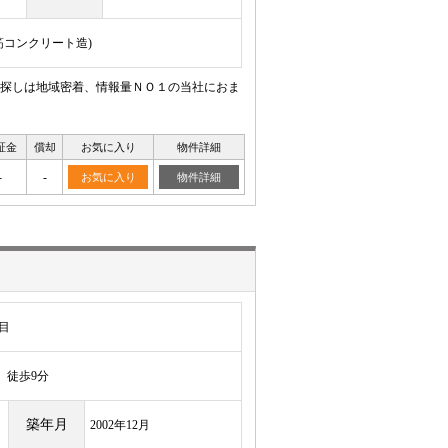
鉄筋コンクリート造)
探しは地域密着、情報量ＮＯ１の当社におま
証金
償却
お気に入り
物件詳細
-
-
お気に入り
物件詳細
目
徒歩9分
築年月
2002年12月