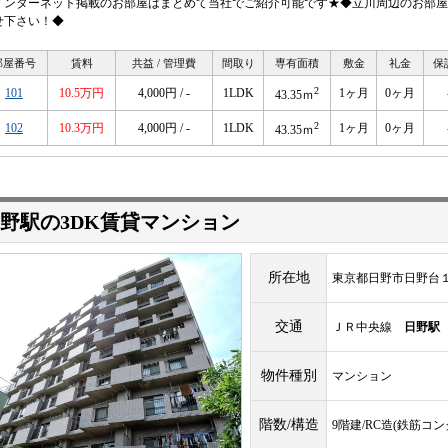
インターネット掲載のお部屋はまとめて当社でご紹介可能です★◆立川周辺のお部屋
せ下さい！◆
部屋番号
賃料
共益 / 管理費
間取り
専有面積
敷金
礼金
保
2
101
10.5万円
4,000円 / -
1LDK
1ヶ月
0ヶ月
43.35ｍ
2
102
10.3万円
4,000円 / -
1LDK
1ヶ月
0ヶ月
43.35ｍ
野駅の3DK賃貸マンション
所在地
東京都日野市日野台
交通
ＪＲ中央線
日野駅
物件種別
マンション
階数/構造
9階建/RC造(鉄筋コ