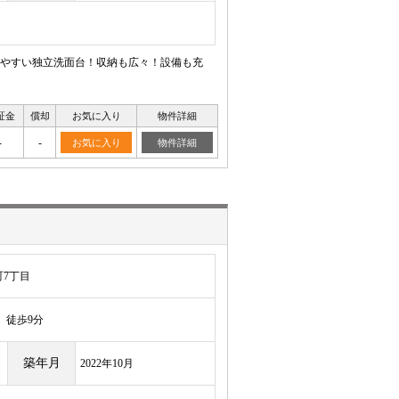
やすい独立洗面台！収納も広々！設備も充
証金
償却
お気に入り
物件詳細
-
-
お気に入り
物件詳細
7丁目
徒歩9分
築年月
2022年10月