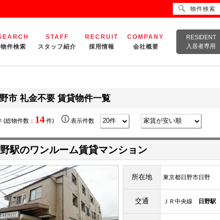
物件検索
SEARCH
STAFF
RECRUIT
COMPANY
RESIDENT
入居者専用
物件検索
スタッフ紹介
採用情報
会社概要
野市 礼金不要 賃貸物件一覧
14
 (総物件数：
件)
表示件数
野駅のワンルーム賃貸マンション
所在地
東京都日野市日野
交通
ＪＲ中央線
日野駅