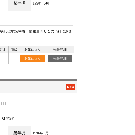
築年月
1990年6月
探しは地域密着、情報量ＮＯ１の当社におま
証金
償却
お気に入り
物件詳細
-
-
お気に入り
物件詳細
丁目
徒歩9分
築年月
1996年3月