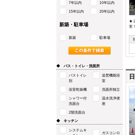
7年以内
10年以内
15年以内
20年以内
★
新築・駐車場
実
新築
駐車場
◆ バス・トイレ・洗面所
バストイレ
追焚機能浴
日
別
室
浴室乾燥機
洗面所独立
シャワー付
温水洗浄便
洗面台
座
2階洗面台
◆ キッチン
システムキ
ガスコンロ