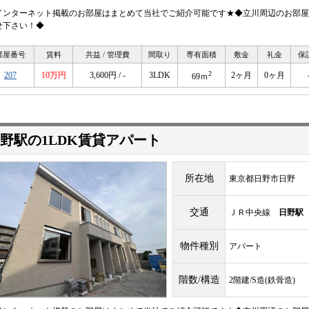
インターネット掲載のお部屋はまとめて当社でご紹介可能です★◆立川周辺のお部屋
せ下さい！◆
部屋番号
賃料
共益 / 管理費
間取り
専有面積
敷金
礼金
保
2
207
10万円
3,600円 / -
3LDK
2ヶ月
0ヶ月
69ｍ
野駅の1LDK賃貸アパート
所在地
東京都日野市日野
交通
ＪＲ中央線
日野駅
物件種別
アパート
階数/構造
2階建/S造(鉄骨造)