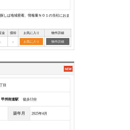
探しは地域密着、情報量ＮＯ１の当社におま
証金
償却
お気に入り
物件詳細
-
-
お気に入り
物件詳細
丁目
ル
甲州街道駅
徒歩13分
築年月
2025年4月