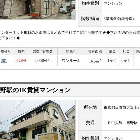
物件種別
マンション
階数/構造
3階建/S造(鉄骨造)
インターネット掲載のお部屋はまとめて当社でご紹介可能です★◆立川周辺のお部屋
せ下さい！◆
部屋番号
賃料
共益 / 管理費
間取り
専有面積
敷金
礼金
保
2
301
4万円
2,000円 / -
ワンルーム
1ヶ月
0ヶ月
16.6ｍ
野駅の1K賃貸マンション
所在地
東京都日野市大坂上3
交通
ＪＲ中央線
日野駅
物件種別
マンション