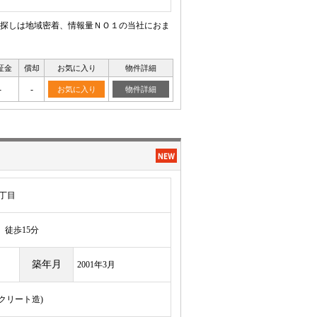
探しは地域密着、情報量ＮＯ１の当社におま
証金
償却
お気に入り
物件詳細
-
-
お気に入り
物件詳細
丁目
徒歩15分
築年月
2001年3月
ンクリート造)