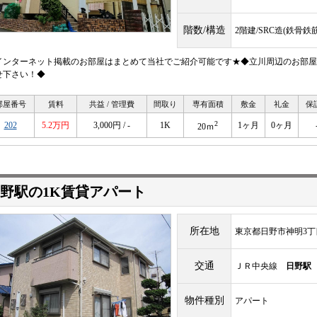
階数/構造
2階建/SRC造(鉄骨
インターネット掲載のお部屋はまとめて当社でご紹介可能です★◆立川周辺のお部屋
せ下さい！◆
部屋番号
賃料
共益 / 管理費
間取り
専有面積
敷金
礼金
保
2
202
5.2万円
3,000円 / -
1K
1ヶ月
0ヶ月
20ｍ
野駅の1K賃貸アパート
所在地
東京都日野市神明3丁
交通
ＪＲ中央線
日野駅
物件種別
アパート