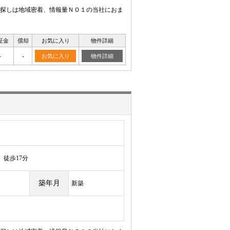
探しは地域密着、情報量ＮＯ１の当社におま
証金
償却
お気に入り
物件詳細
-
-
お気に入り
物件詳細
徒歩17分
築年月
新築