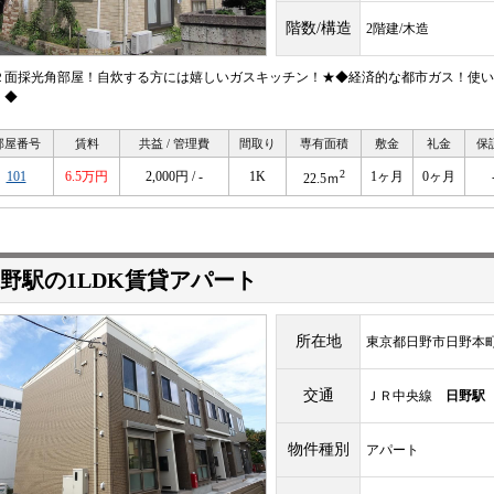
階数/構造
2階建/木造
２面採光角部屋！自炊する方には嬉しいガスキッチン！★◆経済的な都市ガス！使い
！◆
部屋番号
賃料
共益 / 管理費
間取り
専有面積
敷金
礼金
保
2
101
6.5万円
2,000円 / -
1K
1ヶ月
0ヶ月
22.5ｍ
野駅の1LDK賃貸アパート
所在地
東京都日野市日野本町
交通
ＪＲ中央線
日野駅
物件種別
アパート