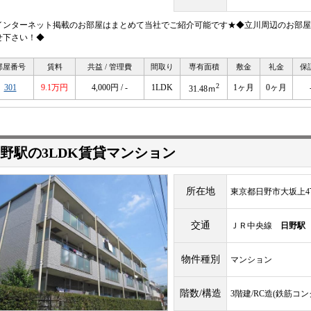
インターネット掲載のお部屋はまとめて当社でご紹介可能です★◆立川周辺のお部屋
せ下さい！◆
部屋番号
賃料
共益 / 管理費
間取り
専有面積
敷金
礼金
保
2
301
9.1万円
4,000円 / -
1LDK
1ヶ月
0ヶ月
31.48ｍ
野駅の3LDK賃貸マンション
所在地
東京都日野市大坂上4
交通
ＪＲ中央線
日野駅
物件種別
マンション
階数/構造
3階建/RC造(鉄筋コ