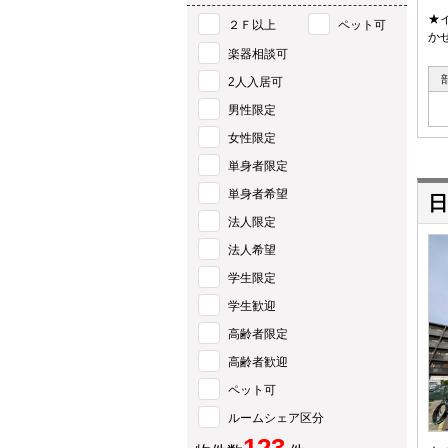
★
２Ｆ以上
ペット可
か
楽器相談可
2人入居可
男性限定
女性限定
単身者限定
単身者希望
日
法人限定
法人希望
学生限定
学生歓迎
高齢者限定
高齢者歓迎
ペット可
ルームシェア区分