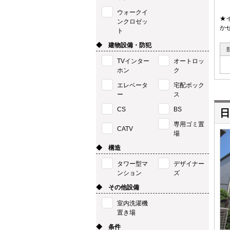
ウォークイ
★
ンクロゼッ
か
ト
◆ 建物設備・防犯
TVインター
オートロッ
ホン
ク
エレベータ
宅配ボック
ー
ス
CS
BS
日
専用ゴミ置
CATV
場
◆ 構造
タワー型マ
デザイナー
ンション
ズ
◆ その他設備
室内洗濯機
置き場
◆ 条件