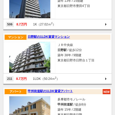
築年 13年 / 15階建
東京都日野市豊田4丁目
2
506
8.7万円
1K（27.02ｍ
）
日野駅の1LDK賃貸マンション
マンション
ＪＲ中央線
日野駅
/ 徒歩12分
築年 38年 / 9階建
東京都日野市日野台１丁目
2
211
8.7万円
1LDK（50.24ｍ
）
甲州街道駅の1LDK賃貸アパート
アパート
多摩都市モノレール
甲州街道駅
/ 徒歩8分
築年 15年 / 2階建
東京都日野市日野