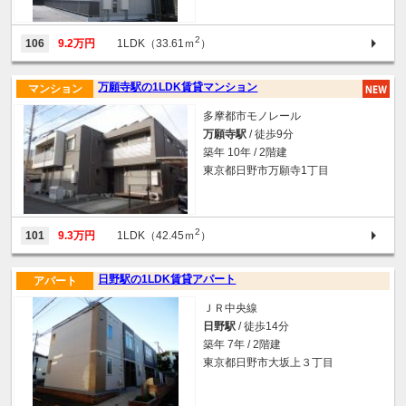
2
106
9.2万円
1LDK（33.61ｍ
）
万願寺駅の1LDK賃貸マンション
マンション
多摩都市モノレール
万願寺駅
/ 徒歩9分
築年 10年 / 2階建
東京都日野市万願寺1丁目
2
101
9.3万円
1LDK（42.45ｍ
）
日野駅の1LDK賃貸アパート
アパート
ＪＲ中央線
日野駅
/ 徒歩14分
築年 7年 / 2階建
東京都日野市大坂上３丁目