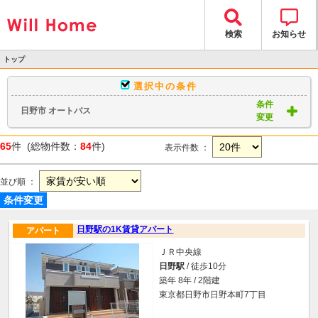
検索
お知らせ
トップ
>
選択中の条件
物件検索
条件
日野市 オートバス
> 物件一覧
変更
65
件 (総物件数：
84
件)
表示件数 ：
並び順 ：
条件変更
日野駅の1K賃貸アパート
アパート
ＪＲ中央線
日野駅
/ 徒歩10分
築年 8年 / 2階建
東京都日野市日野本町7丁目