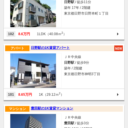
日野駅
/ 徒歩11分
築年 17年 / 2階建
東京都日野市日野本町１丁目
2
102
8.6万円
1LDK（40.08ｍ
）
日野駅の1K賃貸アパート
アパート
ＪＲ中央線
日野駅
/ 徒歩9分
築年 / 2階建
東京都日野市神明3丁目
2
101
8.65万円
1K（29.12ｍ
）
豊田駅の1K賃貸マンション
マンション
ＪＲ中央線
豊田駅
/ 徒歩3分