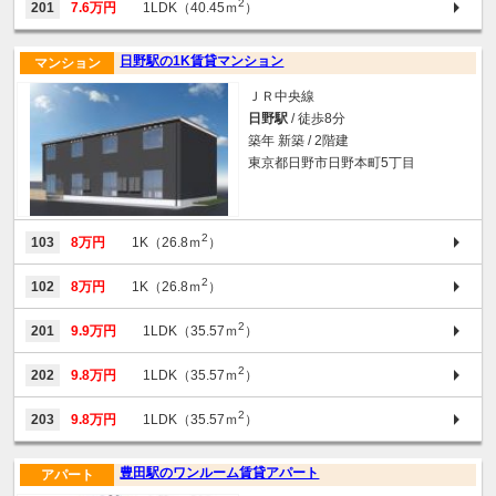
2
201
7.6万円
1LDK（40.45ｍ
）
日野駅の1K賃貸マンション
マンション
ＪＲ中央線
日野駅
/ 徒歩8分
築年 新築 / 2階建
東京都日野市日野本町5丁目
2
103
8万円
1K（26.8ｍ
）
2
102
8万円
1K（26.8ｍ
）
2
201
9.9万円
1LDK（35.57ｍ
）
2
202
9.8万円
1LDK（35.57ｍ
）
2
203
9.8万円
1LDK（35.57ｍ
）
豊田駅のワンルーム賃貸アパート
アパート