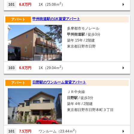
2
101
6.8万円
1K（25.08ｍ
）
甲州街道駅の1K賃貸アパート
アパート
多摩都市モノレール
甲州街道駅
/ 徒歩3分
築年 15年 / 2階建
東京都日野市日野
2
103
6.9万円
1K（29.04ｍ
）
日野駅のワンルーム賃貸アパート
アパート
ＪＲ中央線
日野駅
/ 徒歩3分
築年 4年 / 2階建
東京都日野市日野本町３丁目
2
101
7.5万円
ワンルーム（23.44ｍ
）