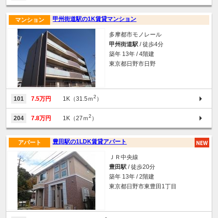
甲州街道駅の1K賃貸マンション
マンション
多摩都市モノレール
甲州街道駅
/ 徒歩4分
築年 13年 / 4階建
東京都日野市日野
2
101
7.5万円
1K（31.5ｍ
）
2
204
7.8万円
1K（27ｍ
）
豊田駅の1LDK賃貸アパート
アパート
ＪＲ中央線
豊田駅
/ 徒歩20分
築年 13年 / 2階建
東京都日野市東豊田1丁目