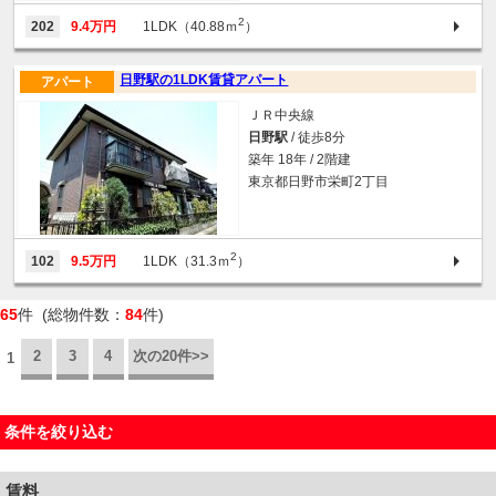
2
202
9.4万円
1LDK（40.88ｍ
）
日野駅の1LDK賃貸アパート
アパート
ＪＲ中央線
日野駅
/ 徒歩8分
築年 18年 / 2階建
東京都日野市栄町2丁目
2
102
9.5万円
1LDK（31.3ｍ
）
65
件 (総物件数：
84
件)
2
3
4
次の20件>>
1
条件を絞り込む
賃料