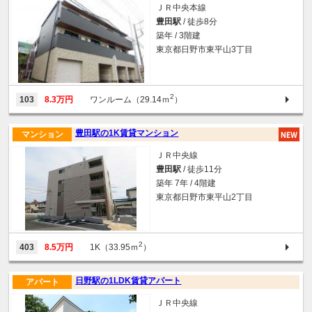
ＪＲ中央本線
豊田駅
/ 徒歩8分
築年 / 3階建
東京都日野市東平山3丁目
2
103
8.3万円
ワンルーム（29.14ｍ
）
豊田駅の1K賃貸マンション
マンション
ＪＲ中央線
豊田駅
/ 徒歩11分
築年 7年 / 4階建
東京都日野市東平山2丁目
2
403
8.5万円
1K（33.95ｍ
）
日野駅の1LDK賃貸アパート
アパート
ＪＲ中央線