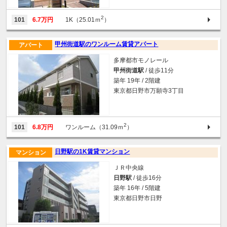
2
101
6.7万円
1K（25.01ｍ
）
甲州街道駅のワンルーム賃貸アパート
アパート
多摩都市モノレール
甲州街道駅
/ 徒歩11分
築年 19年 / 2階建
東京都日野市万願寺3丁目
2
101
6.8万円
ワンルーム（31.09ｍ
）
日野駅の1K賃貸マンション
マンション
ＪＲ中央線
日野駅
/ 徒歩16分
築年 16年 / 5階建
東京都日野市日野