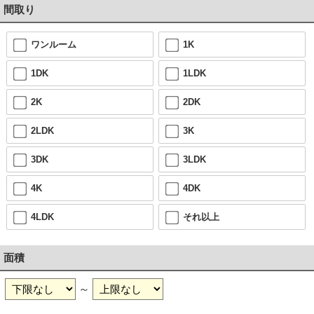
間取り
ワンルーム
1K
1DK
1LDK
2K
2DK
2LDK
3K
3DK
3LDK
4K
4DK
4LDK
それ以上
面積
～