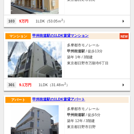
2
103
9万円
1LDK（53.05ｍ
）
甲州街道駅の1LDK賃貸マンション
マンション
多摩都市モノレール
甲州街道駅
/ 徒歩13分
築年 1年 / 3階建
東京都日野市万願寺6丁目
2
301
9.1万円
1LDK（31.48ｍ
）
甲州街道駅の1LDK賃貸アパート
アパート
多摩都市モノレール
甲州街道駅
/ 徒歩5分
築年 12年 / 3階建
東京都日野市日野