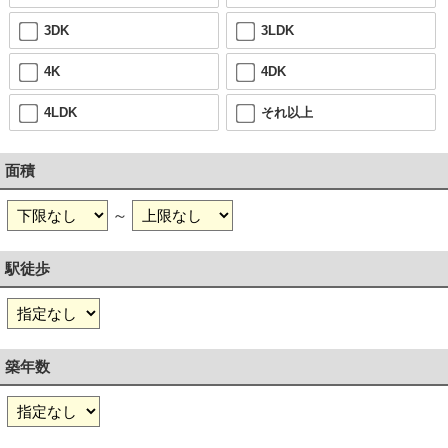
3DK
3LDK
4K
4DK
4LDK
それ以上
面積
～
駅徒歩
築年数