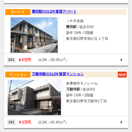
豊田駅の1LDK賃貸アパート
アパート
ＪＲ中央線
豊田駅
/ 徒歩10分
築年 19年 / 2階建
東京都日野市旭が丘１丁目
2
201
8.5万円
1LDK（30.35ｍ
）
万願寺駅の1LDK賃貸マンション
マンション
多摩都市モノレール
万願寺駅
/ 徒歩9分
築年 10年 / 2階建
東京都日野市万願寺1丁目
2
101
9.3万円
1LDK（42.45ｍ
）