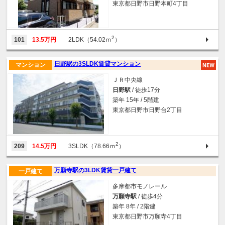
東京都日野市日野本町4丁目
2
101
13.5万円
2LDK（54.02ｍ
）
日野駅の3SLDK賃貸マンション
マンション
ＪＲ中央線
日野駅
/ 徒歩17分
築年 15年 / 5階建
東京都日野市日野台2丁目
2
209
14.5万円
3SLDK（78.66ｍ
）
万願寺駅の3LDK賃貸一戸建て
一戸建て
多摩都市モノレール
万願寺駅
/ 徒歩4分
築年 8年 / 2階建
東京都日野市万願寺4丁目