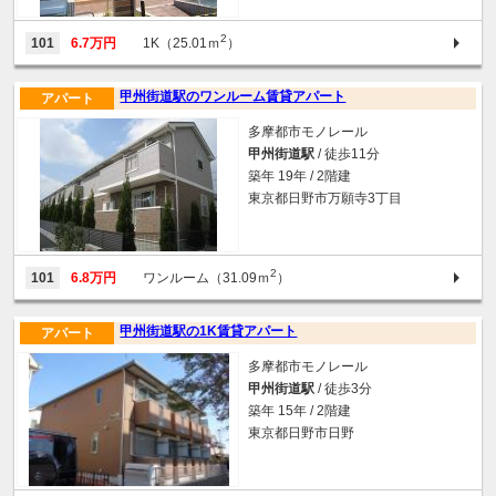
2
101
6.7万円
1K（25.01ｍ
）
甲州街道駅のワンルーム賃貸アパート
アパート
多摩都市モノレール
甲州街道駅
/ 徒歩11分
築年 19年 / 2階建
東京都日野市万願寺3丁目
2
101
6.8万円
ワンルーム（31.09ｍ
）
甲州街道駅の1K賃貸アパート
アパート
多摩都市モノレール
甲州街道駅
/ 徒歩3分
築年 15年 / 2階建
東京都日野市日野