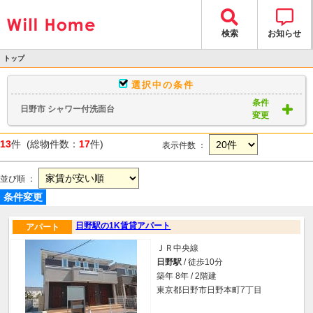
検索
お知らせ
トップ
>
選択中の条件
物件検索
条件
日野市 シャワー付洗面台
> 物件一覧
変更
13
件 (総物件数：
17
件)
表示件数 ：
並び順 ：
条件変更
日野駅の1K賃貸アパート
アパート
ＪＲ中央線
日野駅
/ 徒歩10分
築年 8年 / 2階建
東京都日野市日野本町7丁目