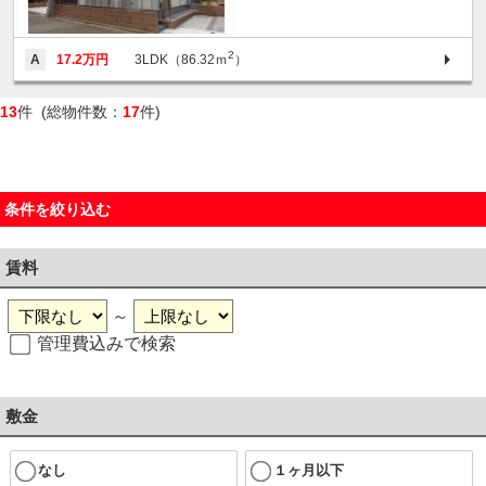
2
A
17.2万円
3LDK（86.32ｍ
）
13
件 (総物件数：
17
件)
条件を絞り込む
賃料
～
管理費込みで検索
敷金
なし
１ヶ月以下