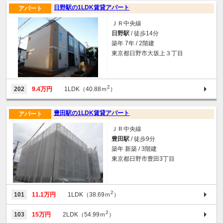
日野駅の1LDK賃貸アパート
アパート
ＪＲ中央線
日野駅
/ 徒歩14分
築年 7年 / 2階建
東京都日野市大坂上３丁目
2
202
9.4万円
1LDK（40.88ｍ
）
豊田駅の1LDK賃貸アパート
アパート
ＪＲ中央線
豊田駅
/ 徒歩9分
築年 新築 / 3階建
東京都日野市豊田3丁目
2
101
11.1万円
1LDK（38.69ｍ
）
2
103
15万円
2LDK（54.99ｍ
）