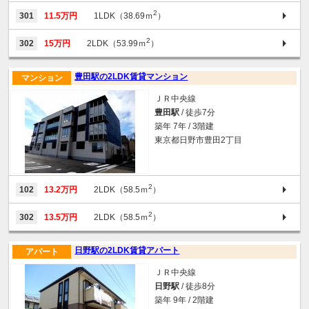
2
301
11.5万円
1LDK（38.69ｍ
）
2
302
15万円
2LDK（53.99ｍ
）
豊田駅の2LDK賃貸マンション
マンション
ＪＲ中央線
豊田駅
/ 徒歩7分
築年 7年 / 3階建
東京都日野市豊田2丁目
2
102
13.2万円
2LDK（58.5ｍ
）
2
302
13.5万円
2LDK（58.5ｍ
）
日野駅の2LDK賃貸アパート
アパート
ＪＲ中央線
日野駅
/ 徒歩8分
築年 9年 / 2階建