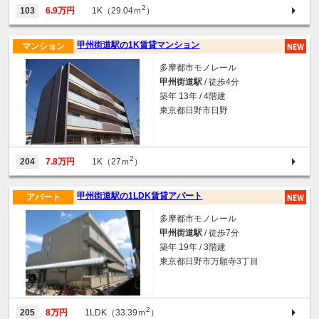
2
103
6.9万円
1K（29.04ｍ
）
甲州街道駅の1K賃貸マンション
マンション
多摩都市モノレール
甲州街道駅
/ 徒歩4分
築年 13年 / 4階建
東京都日野市日野
2
204
7.8万円
1K（27ｍ
）
甲州街道駅の1LDK賃貸アパート
アパート
多摩都市モノレール
甲州街道駅
/ 徒歩7分
築年 19年 / 3階建
東京都日野市万願寺3丁目
2
205
8万円
1LDK（33.39ｍ
）