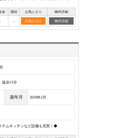
証金
償却
お気に入り
物件詳細
-
-
お気に入り
物件詳細
目
徒歩11分
築年月
2018年2月
ステムキッチンなど設備も充実！◆