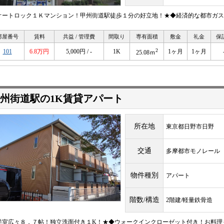
オートロック１Ｋマンション！甲州街道駅徒歩１分の好立地！★◆経済的な都市ガス
部屋番号
賃料
共益 / 管理費
間取り
専有面積
敷金
礼金
保
2
101
6.8万円
5,000円 / -
1K
1ヶ月
1ヶ月
25.08ｍ
州街道駅の1K賃貸アパート
所在地
東京都日野市日野
交通
多摩都市モノレー
物件種別
アパート
階数/構造
2階建/軽量鉄骨造
洋室広々８．７帖！独立洗面付き１K！★◆ウォークインクローゼット付き！お料理