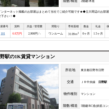
階数/構造
2階建/木造
インターネット掲載のお部屋はまとめて当社でご紹介可能です★◆立川周辺のお部屋
せ下さい！◆
部屋番号
賃料
共益 / 管理費
間取り
専有面積
敷金
礼金
2
101
6.8万円
2,900円 / -
ワンルーム
0ヶ月
1.5ヶ月
31.09ｍ
野駅の1K賃貸マンション
所在地
東京都日野市日野
交通
ＪＲ中央線
日野駅
物件種別
マンション
階数/構造
5階建/RC造(鉄筋コ