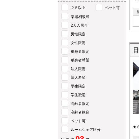
２Ｆ以上
ペット可
楽器相談可
2人入居可
男性限定
女性限定
日
単身者限定
単身者希望
法人限定
法人希望
学生限定
学生歓迎
高齢者限定
高齢者歓迎
ペット可
★
ルームシェア区分