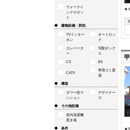
ウォークイ
★
ンクロゼッ
ト
◆ 建物設備・防犯
TVインター
オートロッ
ホン
ク
エレベータ
宅配ボック
ー
ス
甲
CS
BS
専用ゴミ置
CATV
場
◆ 構造
タワー型マ
デザイナー
ンション
ズ
◆ その他設備
室内洗濯機
置き場
◆ 条件
★