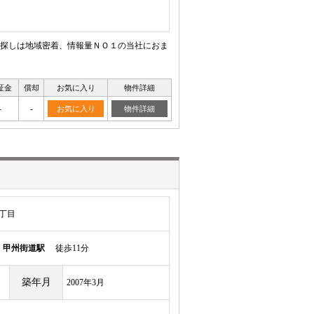
探しは地域密着、情報量ＮＯ１の当社におま
証金
償却
お気に入り
物件詳細
-
-
お気に入り
物件詳細
丁目
ル
甲州街道駅
徒歩11分
築年月
2007年3月