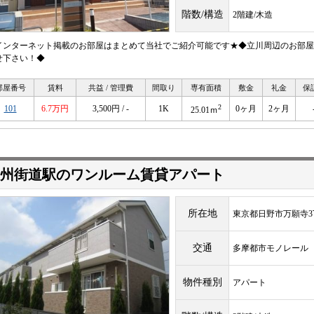
階数/構造
2階建/木造
インターネット掲載のお部屋はまとめて当社でご紹介可能です★◆立川周辺のお部屋
せ下さい！◆
部屋番号
賃料
共益 / 管理費
間取り
専有面積
敷金
礼金
保
2
101
6.7万円
3,500円 / -
1K
0ヶ月
2ヶ月
25.01ｍ
州街道駅のワンルーム賃貸アパート
所在地
東京都日野市万願寺3
交通
多摩都市モノレー
物件種別
アパート