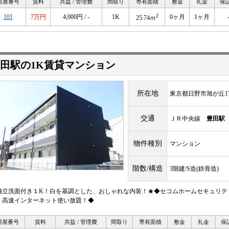
部屋番号
賃料
共益 / 管理費
間取り
専有面積
敷金
礼金
保
2
101
7万円
4,000円 / -
1K
0ヶ月
1ヶ月
25.74ｍ
田駅の1K賃貸マンション
所在地
東京都日野市旭が丘1
交通
ＪＲ中央線
豊田駅
物件種別
マンション
階数/構造
3階建/S造(鉄骨造)
独立洗面付き１K！白を基調とした、おしゃれな内装！★◆セコムホームセキュリテ
！高速インターネット使い放題！◆
部屋番号
賃料
共益 / 管理費
間取り
専有面積
敷金
礼金
保