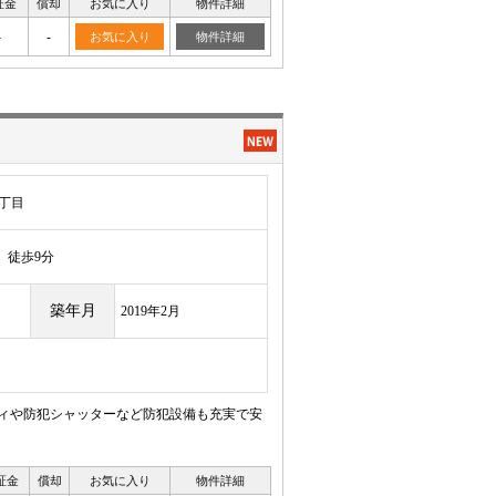
証金
償却
お気に入り
物件詳細
-
-
お気に入り
物件詳細
丁目
徒歩9分
築年月
2019年2月
ィや防犯シャッターなど防犯設備も充実で安
証金
償却
お気に入り
物件詳細