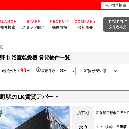
物件検索
SEARCH
STAFF
RECRUIT
COMPANY
RESIDENT
入居者専用
物件検索
スタッフ紹介
採用情報
会社概要
覧
野市 浴室乾燥機 賃貸物件一覧
93
 (総物件数：
件)
表示件数
野駅の1K賃貸アパート
所在地
東京都日野市日野台1
交通
ＪＲ中央線
日野駅