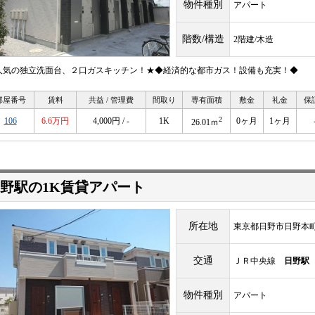
物件種別
アパート
階数/構造
2階建/木造
人気の独立洗面台、２口ガスキッチン！★◆経済的な都市ガス！設備も充実！◆
部屋番号
賃料
共益 / 管理費
間取り
専有面積
敷金
礼金
保
2
106
6.6万円
4,000円 / -
1K
0ヶ月
1ヶ月
26.01ｍ
野駅の1K賃貸アパート
所在地
東京都日野市日野本町
交通
ＪＲ中央線
日野駅
物件種別
アパート