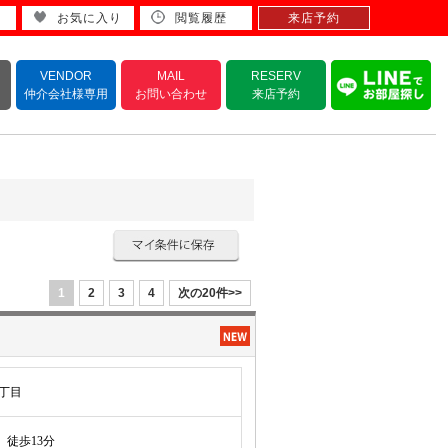
お気に入り
閲覧履歴
来店予約
VENDOR
MAIL
RESERV
仲介会社様専用
お問い合わせ
来店予約
1
2
3
4
次の20件>>
丁目
徒歩13分