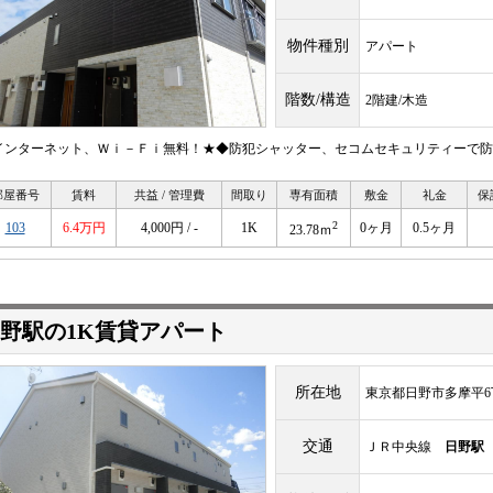
物件種別
アパート
階数/構造
2階建/木造
インターネット、Ｗｉ－Ｆｉ無料！★◆防犯シャッター、セコムセキュリティーで防
部屋番号
賃料
共益 / 管理費
間取り
専有面積
敷金
礼金
保
2
103
6.4万円
4,000円 / -
1K
0ヶ月
0.5ヶ月
23.78ｍ
野駅の1K賃貸アパート
所在地
東京都日野市多摩平6
交通
ＪＲ中央線
日野駅