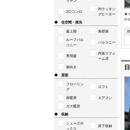
ッチン
IHクッキン
2口コンロ
★
グヒーター
か
◆ 住空間・採光
最上階
角部屋
ルーフバル
バルコニー
コニー
内装リフォ
専用庭
ーム済
日
南向き
◆ 居室
フローリン
ロフト
グ
床暖房
エアコン
ガス暖房
◆ 収納
シューズボ
床下収納
ックス