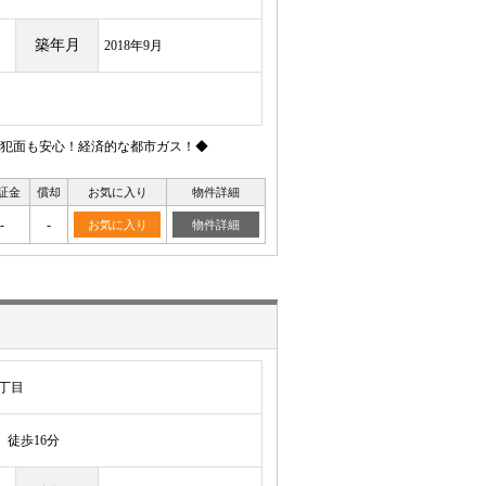
築年月
2018年9月
犯面も安心！経済的な都市ガス！◆
証金
償却
お気に入り
物件詳細
-
-
お気に入り
物件詳細
丁目
徒歩16分