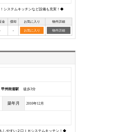
！システムキッチンなど設備も充実！◆
証金
償却
お気に入り
物件詳細
-
-
お気に入り
物件詳細
ル
甲州街道駅
徒歩3分
築年月
2010年12月
もしやすい２口ＩＨシステムキッチン！◆