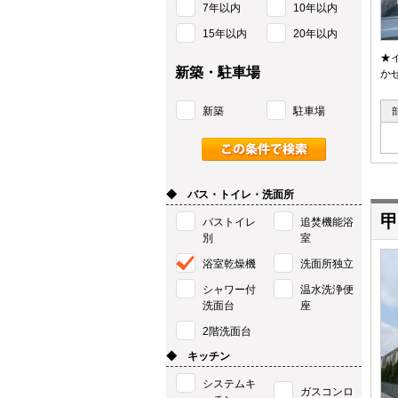
7年以内
10年以内
15年以内
20年以内
★
新築・駐車場
か
新築
駐車場
◆ バス・トイレ・洗面所
甲
バストイレ
追焚機能浴
別
室
浴室乾燥機
洗面所独立
シャワー付
温水洗浄便
洗面台
座
2階洗面台
◆ キッチン
システムキ
ガスコンロ