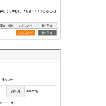
探しは地域密着、情報量ＮＯ１の当社におま
保証金
償却
お気に入り
物件詳細
-
-
お気に入り
物件詳細
徒歩16分
築年月
2010年2月
ンクリート造)