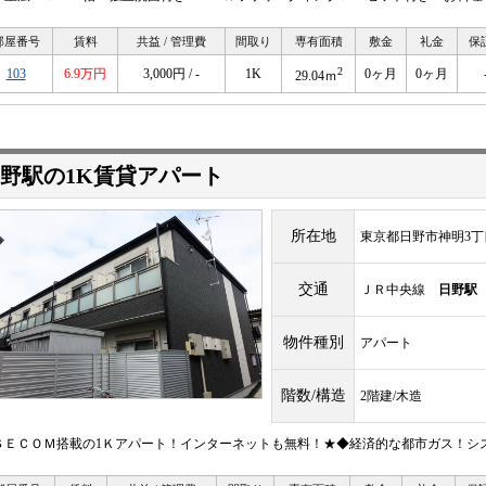
部屋番号
賃料
共益 / 管理費
間取り
専有面積
敷金
礼金
保
2
103
6.9万円
3,000円 / -
1K
0ヶ月
0ヶ月
29.04ｍ
野駅の1K賃貸アパート
所在地
東京都日野市神明3丁
交通
ＪＲ中央線
日野駅
物件種別
アパート
階数/構造
2階建/木造
ＳＥＣＯＭ搭載の1Ｋアパート！インターネットも無料！★◆経済的な都市ガス！シ