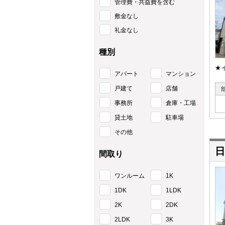
管理費・共益費を含む
敷金なし
礼金なし
種別
★
アパート
マンション
戸建て
店舗
事務所
倉庫・工場
貸土地
駐車場
その他
日
間取り
ワンルーム
1K
1DK
1LDK
2K
2DK
2LDK
3K