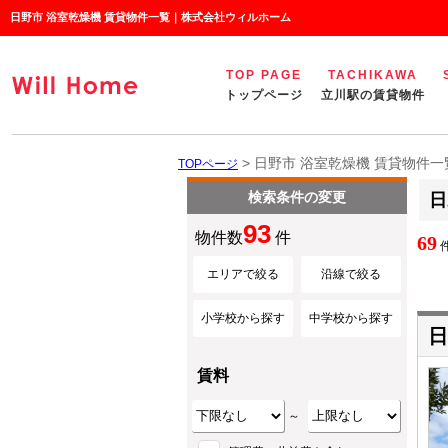
日野市 浴室乾燥機 賃貸物件一覧｜株式会社ウィルホーム
TOP PAGE
TACHIKAWA
トップページ
立川駅の賃貸物件
> 日野市 浴室乾燥機 賃貸物件一
TOPページ
検索条件の変更
日
93
物件数
件
69
件
エリアで絞る
沿線で絞る
小学校から探す
中学校から探す
日
賃料
～