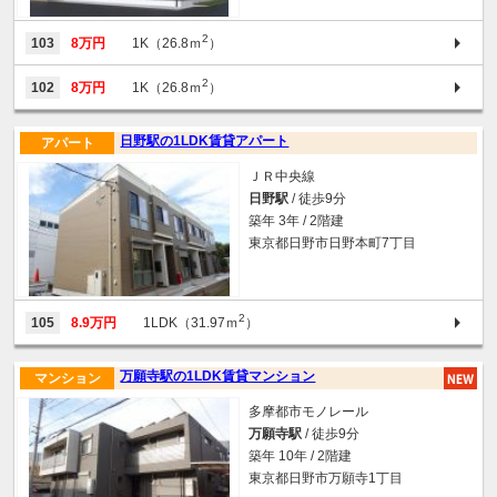
2
103
8万円
1K（26.8ｍ
）
2
102
8万円
1K（26.8ｍ
）
日野駅の1LDK賃貸アパート
アパート
ＪＲ中央線
日野駅
/ 徒歩9分
築年 3年 / 2階建
東京都日野市日野本町7丁目
2
105
8.9万円
1LDK（31.97ｍ
）
万願寺駅の1LDK賃貸マンション
マンション
多摩都市モノレール
万願寺駅
/ 徒歩9分
築年 10年 / 2階建
東京都日野市万願寺1丁目