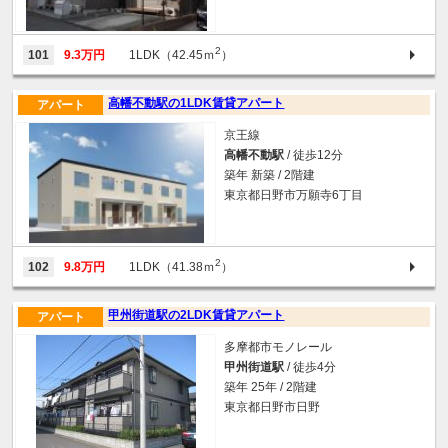
2
101
9.3万円
1LDK（42.45ｍ
）
高幡不動駅の1LDK賃貸アパート
アパート
京王線
高幡不動駅
/ 徒歩12分
築年 新築 / 2階建
東京都日野市万願寺6丁目
2
102
9.8万円
1LDK（41.38ｍ
）
甲州街道駅の2LDK賃貸アパート
アパート
多摩都市モノレール
甲州街道駅
/ 徒歩4分
築年 25年 / 2階建
東京都日野市日野