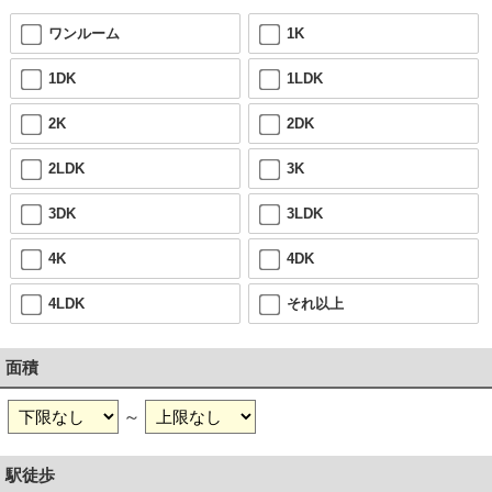
ワンルーム
1K
1DK
1LDK
2K
2DK
2LDK
3K
3DK
3LDK
4K
4DK
4LDK
それ以上
面積
～
駅徒歩