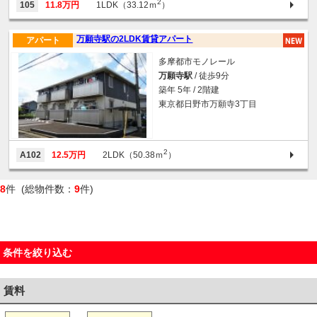
2
105
11.8万円
1LDK（33.12ｍ
）
万願寺駅の2LDK賃貸アパート
アパート
多摩都市モノレール
万願寺駅
/ 徒歩9分
築年 5年 / 2階建
東京都日野市万願寺3丁目
2
A102
12.5万円
2LDK（50.38ｍ
）
8
件 (総物件数：
9
件)
条件を絞り込む
賃料