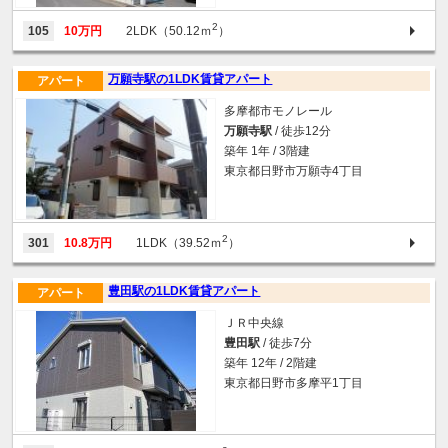
2
105
10万円
2LDK（50.12ｍ
）
万願寺駅の1LDK賃貸アパート
アパート
多摩都市モノレール
万願寺駅
/ 徒歩12分
築年 1年 / 3階建
東京都日野市万願寺4丁目
2
301
10.8万円
1LDK（39.52ｍ
）
豊田駅の1LDK賃貸アパート
アパート
ＪＲ中央線
豊田駅
/ 徒歩7分
築年 12年 / 2階建
東京都日野市多摩平1丁目