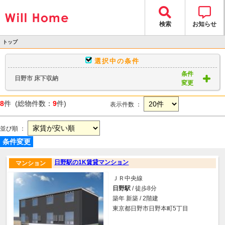
検索
お知らせ
トップ
>
選択中の条件
物件検索
条件
日野市 床下収納
> 物件一覧
変更
8
件 (総物件数：
9
件)
表示件数 ：
並び順 ：
条件変更
日野駅の1K賃貸マンション
マンション
ＪＲ中央線
日野駅
/ 徒歩8分
築年 新築 / 2階建
東京都日野市日野本町5丁目