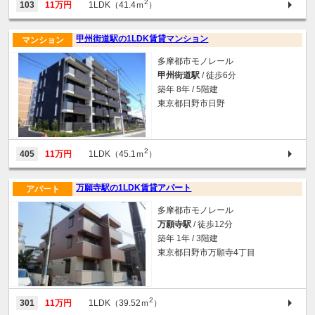
2
103
11万円
1LDK（41.4ｍ
）
甲州街道駅の1LDK賃貸マンション
マンション
多摩都市モノレール
甲州街道駅
/ 徒歩6分
築年 8年 / 5階建
東京都日野市日野
2
405
11万円
1LDK（45.1ｍ
）
万願寺駅の1LDK賃貸アパート
アパート
多摩都市モノレール
万願寺駅
/ 徒歩12分
築年 1年 / 3階建
東京都日野市万願寺4丁目
2
301
11万円
1LDK（39.52ｍ
）