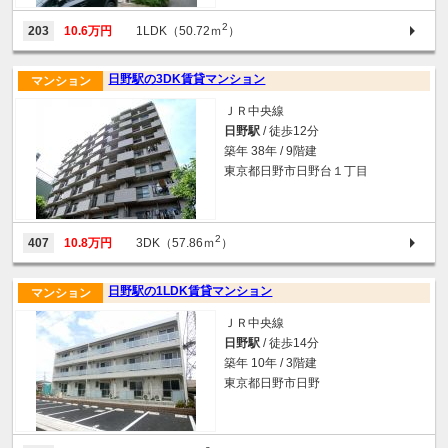
2
203
10.6万円
1LDK（50.72ｍ
）
日野駅の3DK賃貸マンション
マンション
ＪＲ中央線
日野駅
/ 徒歩12分
築年 38年 / 9階建
東京都日野市日野台１丁目
2
407
10.8万円
3DK（57.86ｍ
）
日野駅の1LDK賃貸マンション
マンション
ＪＲ中央線
日野駅
/ 徒歩14分
築年 10年 / 3階建
東京都日野市日野