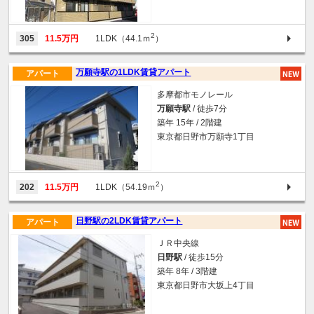
2
305
11.5万円
1LDK（44.1ｍ
）
万願寺駅の1LDK賃貸アパート
アパート
多摩都市モノレール
万願寺駅
/ 徒歩7分
築年 15年 / 2階建
東京都日野市万願寺1丁目
2
202
11.5万円
1LDK（54.19ｍ
）
日野駅の2LDK賃貸アパート
アパート
ＪＲ中央線
日野駅
/ 徒歩15分
築年 8年 / 3階建
東京都日野市大坂上4丁目