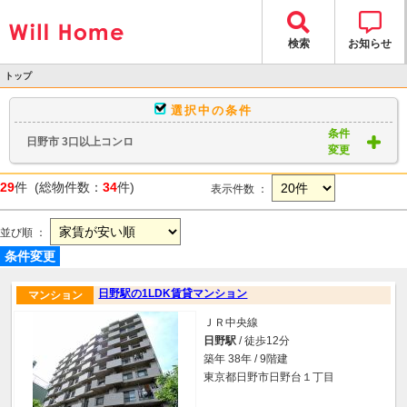
検索
お知らせ
トップ
>
選択中の条件
物件検索
条件
日野市 3口以上コンロ
> 物件一覧
変更
29
件 (総物件数：
34
件)
表示件数 ：
並び順 ：
条件変更
日野駅の1LDK賃貸マンション
マンション
ＪＲ中央線
日野駅
/ 徒歩12分
築年 38年 / 9階建
東京都日野市日野台１丁目