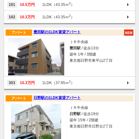
2
101
10.5万円
1LDK（43.35ｍ
）
2
102
10.3万円
1LDK（43.35ｍ
）
豊田駅の1LDK賃貸アパート
アパート
ＪＲ中央線
豊田駅
/ 徒歩13分
築年 1年 / 3階建
東京都日野市東平山2丁目
2
303
10.3万円
1LDK（37.95ｍ
）
日野駅の1LDK賃貸アパート
アパート
ＪＲ中央線
日野駅
/ 徒歩19分
築年 15年 / 2階建
東京都日野市日野台2丁目