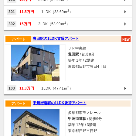
2
301
11.5万円
1LDK（38.69ｍ
）
2
302
15万円
2LDK（53.99ｍ
）
豊田駅の1LDK賃貸アパート
アパート
ＪＲ中央線
豊田駅
/ 徒歩8分
築年 1年 / 2階建
東京都日野市豊田4丁目
2
103
11.3万円
1LDK（47.41ｍ
）
甲州街道駅の1LDK賃貸アパート
アパート
多摩都市モノレール
甲州街道駅
/ 徒歩6分
築年 12年 / 3階建
東京都日野市日野