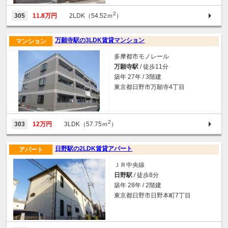
2
305
11.8万円
2LDK（54.52ｍ
）
万願寺駅の3LDK賃貸マンション
マンション
多摩都市モノレール
万願寺駅
/ 徒歩11分
築年 27年 / 3階建
東京都日野市万願寺4丁目
2
303
12万円
3LDK（57.75ｍ
）
日野駅の2LDK賃貸アパート
アパート
ＪＲ中央線
日野駅
/ 徒歩8分
築年 28年 / 2階建
東京都日野市日野本町7丁目