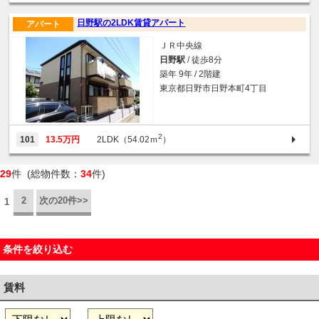
日野駅の2LDK賃貸アパート
アパート
ＪＲ中央線
日野駅
/ 徒歩8分
築年 9年 / 2階建
東京都日野市日野本町4丁目
2
101
13.5万円
2LDK（54.02ｍ
）
29
件 (総物件数：
34
件)
2
次の20件>>
1
条件を絞り込む
賃料