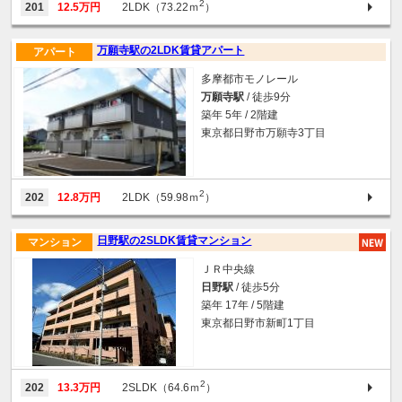
2
201
12.5万円
2LDK（73.22ｍ
）
万願寺駅の2LDK賃貸アパート
アパート
多摩都市モノレール
万願寺駅
/ 徒歩9分
築年 5年 / 2階建
東京都日野市万願寺3丁目
2
202
12.8万円
2LDK（59.98ｍ
）
日野駅の2SLDK賃貸マンション
マンション
ＪＲ中央線
日野駅
/ 徒歩5分
築年 17年 / 5階建
東京都日野市新町1丁目
2
202
13.3万円
2SLDK（64.6ｍ
）