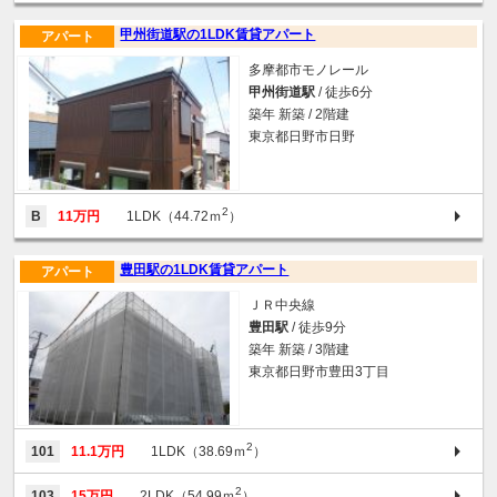
甲州街道駅の1LDK賃貸アパート
アパート
多摩都市モノレール
甲州街道駅
/ 徒歩6分
築年 新築 / 2階建
東京都日野市日野
2
B
11万円
1LDK（44.72ｍ
）
豊田駅の1LDK賃貸アパート
アパート
ＪＲ中央線
豊田駅
/ 徒歩9分
築年 新築 / 3階建
東京都日野市豊田3丁目
2
101
11.1万円
1LDK（38.69ｍ
）
2
103
15万円
2LDK（54.99ｍ
）