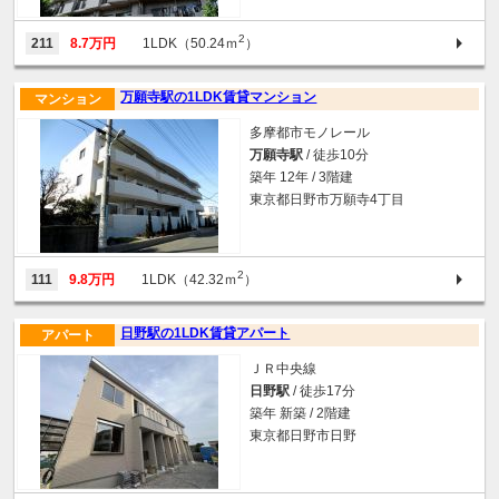
2
211
8.7万円
1LDK（50.24ｍ
）
万願寺駅の1LDK賃貸マンション
マンション
多摩都市モノレール
万願寺駅
/ 徒歩10分
築年 12年 / 3階建
東京都日野市万願寺4丁目
2
111
9.8万円
1LDK（42.32ｍ
）
日野駅の1LDK賃貸アパート
アパート
ＪＲ中央線
日野駅
/ 徒歩17分
築年 新築 / 2階建
東京都日野市日野