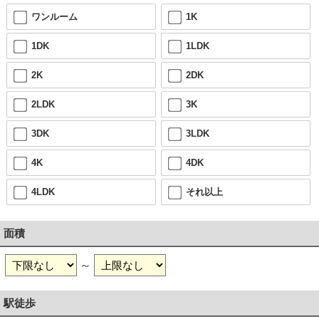
ワンルーム
1K
1DK
1LDK
2K
2DK
2LDK
3K
3DK
3LDK
4K
4DK
4LDK
それ以上
面積
～
駅徒歩