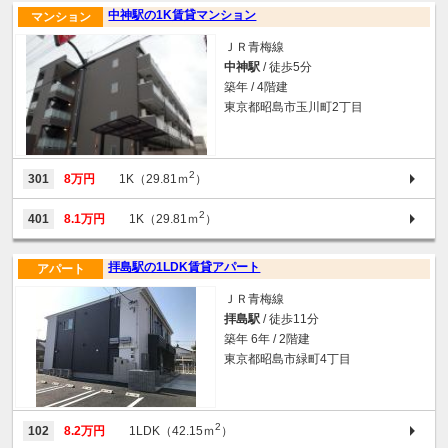
中神駅の1K賃貸マンション
マンション
ＪＲ青梅線
中神駅
/ 徒歩5分
築年 / 4階建
東京都昭島市玉川町2丁目
2
301
8万円
1K（29.81ｍ
）
2
401
8.1万円
1K（29.81ｍ
）
拝島駅の1LDK賃貸アパート
アパート
ＪＲ青梅線
拝島駅
/ 徒歩11分
築年 6年 / 2階建
東京都昭島市緑町4丁目
2
102
8.2万円
1LDK（42.15ｍ
）