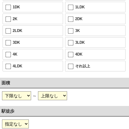
1DK
1LDK
2K
2DK
2LDK
3K
3DK
3LDK
4K
4DK
4LDK
それ以上
面積
～
駅徒歩