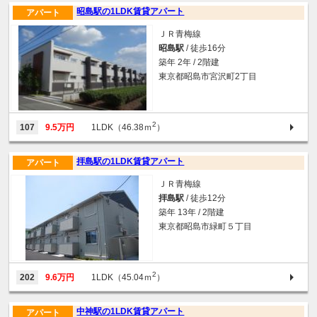
昭島駅の1LDK賃貸アパート
アパート
ＪＲ青梅線
昭島駅
/ 徒歩16分
築年 2年 / 2階建
東京都昭島市宮沢町2丁目
2
107
9.5万円
1LDK（46.38ｍ
）
拝島駅の1LDK賃貸アパート
アパート
ＪＲ青梅線
拝島駅
/ 徒歩12分
築年 13年 / 2階建
東京都昭島市緑町５丁目
2
202
9.6万円
1LDK（45.04ｍ
）
中神駅の1LDK賃貸アパート
アパート