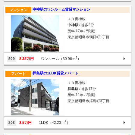
中神駅のワンルーム賃貸マンション
マンション
ＪＲ青梅線
中神駅
/ 徒歩2分
築年 17年 / 5階建
東京都昭島市朝日町1丁目
2
509
8.35万円
ワンルーム（30.96ｍ
）
拝島駅の1LDK賃貸アパート
アパート
ＪＲ青梅線
拝島駅
/ 徒歩17分
築年 11年 / 2階建
東京都昭島市拝島町3丁目
2
203
8.5万円
1LDK（42.23ｍ
）