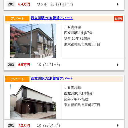
2
201
6.4万円
ワンルーム（21.11ｍ
）
西立川駅の1K賃貸アパート
アパート
ＪＲ青梅線
西立川駅
/ 徒歩7分
築年 15年 / 2階建
東京都昭島市東町3丁目
2
203
6.5万円
1K（24.21ｍ
）
西立川駅の1K賃貸アパート
アパート
ＪＲ青梅線
西立川駅
/ 徒歩9分
築年 7年 / 2階建
東京都昭島市東町4丁目
2
201
7.2万円
1K（28.54ｍ
）