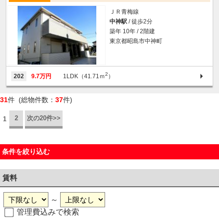
ＪＲ青梅線
中神駅
/ 徒歩2分
築年 10年 / 2階建
東京都昭島市中神町
2
202
9.7万円
1LDK（41.71ｍ
）
31
件 (総物件数：
37
件)
2
次の20件>>
1
条件を絞り込む
賃料
～
管理費込みで検索