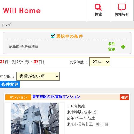
検索
お知らせ
トップ
>
選択中の条件
物件検索
条件
昭島市 全居室洋室
> 物件一覧
変更
31
件 (総物件数：
37
件)
表示件数 ：
並び順 ：
条件変更
東中神駅の1K賃貸マンション
マンション
ＪＲ青梅線
東中神駅
/ 徒歩6分
築年 25年 / 3階建
東京都昭島市玉川町2丁目