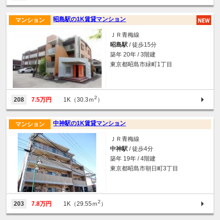
昭島駅の1K賃貸マンション
マンション
ＪＲ青梅線
昭島駅
/ 徒歩15分
築年 20年 / 3階建
東京都昭島市緑町1丁目
2
208
7.5万円
1K（30.3ｍ
）
中神駅の1K賃貸マンション
マンション
ＪＲ青梅線
中神駅
/ 徒歩4分
築年 19年 / 4階建
東京都昭島市朝日町3丁目
2
203
7.8万円
1K（29.55ｍ
）