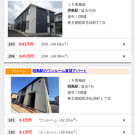
ＪＲ青梅線
拝島駅
/ 徒歩10分
築年 / 2階建
東京都昭島市緑町5丁目
2
203
8.93万円
1DK（34.69ｍ
）
2
206
9.05万円
1DK（34.69ｍ
）
昭島駅のワンルーム賃貸アパート
アパート
ＪＲ青梅線
昭島駅
/ 徒歩7分
築年 / 2階建
東京都昭島市松原町１丁目
2
101
9.3万円
ワンルーム（32.23ｍ
）
2
102
9.1万円
ワンルーム（32.43ｍ
）