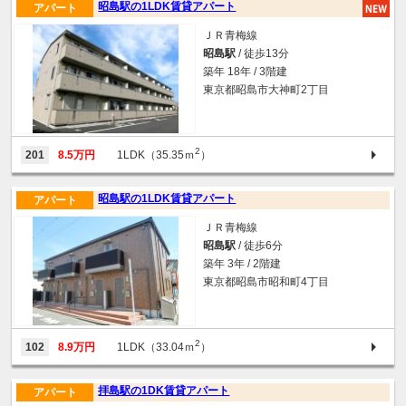
昭島駅の1LDK賃貸アパート
アパート
ＪＲ青梅線
昭島駅
/ 徒歩13分
築年 18年 / 3階建
東京都昭島市大神町2丁目
2
201
8.5万円
1LDK（35.35ｍ
）
昭島駅の1LDK賃貸アパート
アパート
ＪＲ青梅線
昭島駅
/ 徒歩6分
築年 3年 / 2階建
東京都昭島市昭和町4丁目
2
102
8.9万円
1LDK（33.04ｍ
）
拝島駅の1DK賃貸アパート
アパート