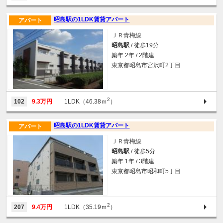
昭島駅の1LDK賃貸アパート
アパート
ＪＲ青梅線
昭島駅
/ 徒歩19分
築年 2年 / 2階建
東京都昭島市宮沢町2丁目
2
102
9.3万円
1LDK（46.38ｍ
）
昭島駅の1LDK賃貸アパート
アパート
ＪＲ青梅線
昭島駅
/ 徒歩5分
築年 1年 / 3階建
東京都昭島市昭和町5丁目
2
207
9.4万円
1LDK（35.19ｍ
）