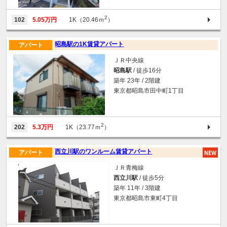
2
102
5.05万円
1K（20.46ｍ
）
昭島駅の1K賃貸アパート
アパート
ＪＲ中央線
昭島駅
/ 徒歩16分
築年 23年 / 2階建
東京都昭島市田中町1丁目
2
202
5.3万円
1K（23.77ｍ
）
西立川駅のワンルーム賃貸アパート
アパート
ＪＲ青梅線
西立川駅
/ 徒歩5分
築年 11年 / 3階建
東京都昭島市東町4丁目