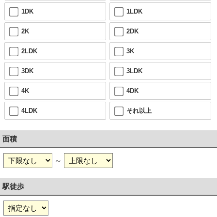
1DK
1LDK
2K
2DK
2LDK
3K
3DK
3LDK
4K
4DK
4LDK
それ以上
面積
～
駅徒歩