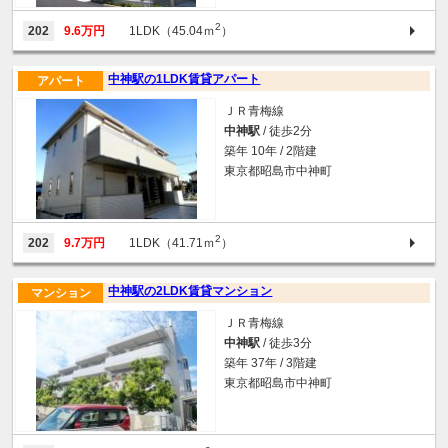
2
202
9.6万円
1LDK（45.04ｍ
）
中神駅の1LDK賃貸アパート
アパート
ＪＲ青梅線
中神駅
/ 徒歩2分
築年 10年 / 2階建
東京都昭島市中神町
2
202
9.7万円
1LDK（41.71ｍ
）
中神駅の2LDK賃貸マンション
マンション
ＪＲ青梅線
中神駅
/ 徒歩3分
築年 37年 / 3階建
東京都昭島市中神町