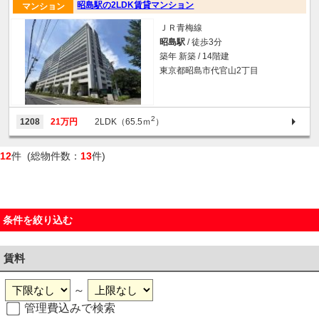
昭島駅の2LDK賃貸マンション
マンション
ＪＲ青梅線
昭島駅
/ 徒歩3分
築年 新築 / 14階建
東京都昭島市代官山2丁目
2
1208
21万円
2LDK（65.5ｍ
）
12
件 (総物件数：
13
件)
条件を絞り込む
賃料
～
管理費込みで検索