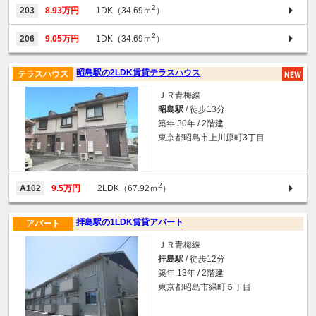
2
203
8.93万円
1DK（34.69ｍ
）
2
206
9.05万円
1DK（34.69ｍ
）
昭島駅の2LDK賃貸テラスハウス
テラスハウス
ＪＲ青梅線
昭島駅
/ 徒歩13分
築年 30年 / 2階建
東京都昭島市上川原町3丁目
2
A102
9.5万円
2LDK（67.92ｍ
）
拝島駅の1LDK賃貸アパート
アパート
ＪＲ青梅線
拝島駅
/ 徒歩12分
築年 13年 / 2階建
東京都昭島市緑町５丁目