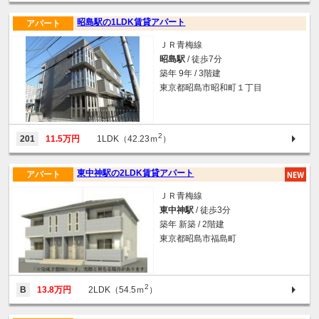
昭島駅の1LDK賃貸アパート
アパート
ＪＲ青梅線
昭島駅
/ 徒歩7分
築年 9年 / 3階建
東京都昭島市昭和町１丁目
2
201
11.5万円
1LDK（42.23ｍ
）
東中神駅の2LDK賃貸アパート
アパート
ＪＲ青梅線
東中神駅
/ 徒歩3分
築年 新築 / 2階建
東京都昭島市福島町
2
B
13.8万円
2LDK（54.5ｍ
）