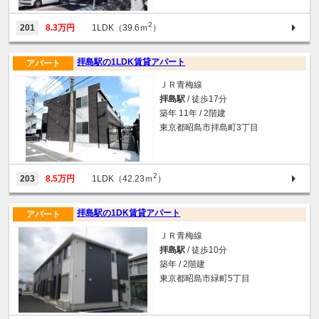
2
201
8.3万円
1LDK（39.6ｍ
）
拝島駅の1LDK賃貸アパート
アパート
ＪＲ青梅線
拝島駅
/ 徒歩17分
築年 11年 / 2階建
東京都昭島市拝島町3丁目
2
203
8.5万円
1LDK（42.23ｍ
）
拝島駅の1DK賃貸アパート
アパート
ＪＲ青梅線
拝島駅
/ 徒歩10分
築年 / 2階建
東京都昭島市緑町5丁目