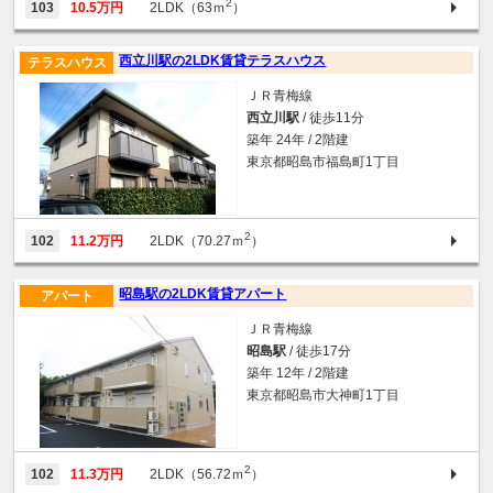
2
103
10.5万円
2LDK（63ｍ
）
西立川駅の2LDK賃貸テラスハウス
テラスハウス
ＪＲ青梅線
西立川駅
/ 徒歩11分
築年 24年 / 2階建
東京都昭島市福島町1丁目
2
102
11.2万円
2LDK（70.27ｍ
）
昭島駅の2LDK賃貸アパート
アパート
ＪＲ青梅線
昭島駅
/ 徒歩17分
築年 12年 / 2階建
東京都昭島市大神町1丁目
2
102
11.3万円
2LDK（56.72ｍ
）