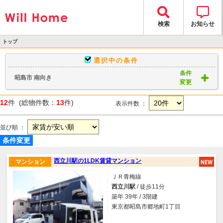
検索
お知らせ
トップ
>
選択中の条件
物件検索
条件
昭島市 南向き
> 物件一覧
変更
12
件 (総物件数：
13
件)
表示件数 ：
並び順 ：
条件変更
西立川駅の1LDK賃貸マンション
マンション
ＪＲ青梅線
西立川駅
/ 徒歩11分
築年 39年 / 3階建
東京都昭島市郷地町1丁目