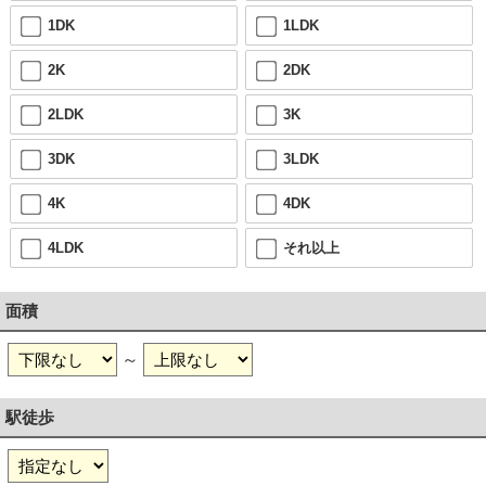
1DK
1LDK
2K
2DK
2LDK
3K
3DK
3LDK
4K
4DK
4LDK
それ以上
面積
～
駅徒歩