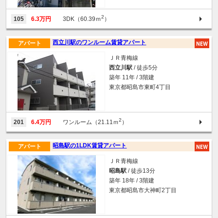
2
105
6.3万円
3DK（60.39ｍ
）
西立川駅のワンルーム賃貸アパート
アパート
ＪＲ青梅線
西立川駅
/ 徒歩5分
築年 11年 / 3階建
東京都昭島市東町4丁目
2
201
6.4万円
ワンルーム（21.11ｍ
）
昭島駅の1LDK賃貸アパート
アパート
ＪＲ青梅線
昭島駅
/ 徒歩13分
築年 18年 / 3階建
東京都昭島市大神町2丁目