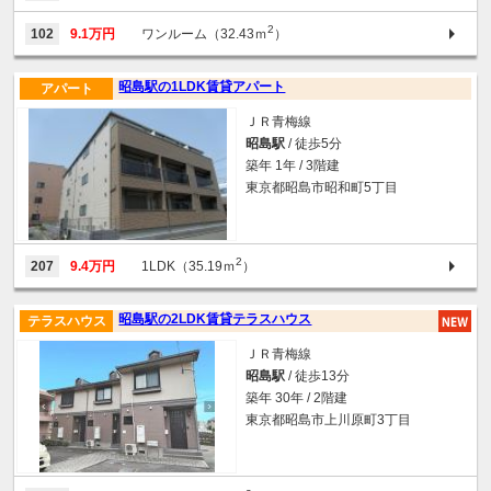
2
102
9.1万円
ワンルーム（32.43ｍ
）
昭島駅の1LDK賃貸アパート
アパート
ＪＲ青梅線
昭島駅
/ 徒歩5分
築年 1年 / 3階建
東京都昭島市昭和町5丁目
2
207
9.4万円
1LDK（35.19ｍ
）
昭島駅の2LDK賃貸テラスハウス
テラスハウス
ＪＲ青梅線
昭島駅
/ 徒歩13分
築年 30年 / 2階建
東京都昭島市上川原町3丁目