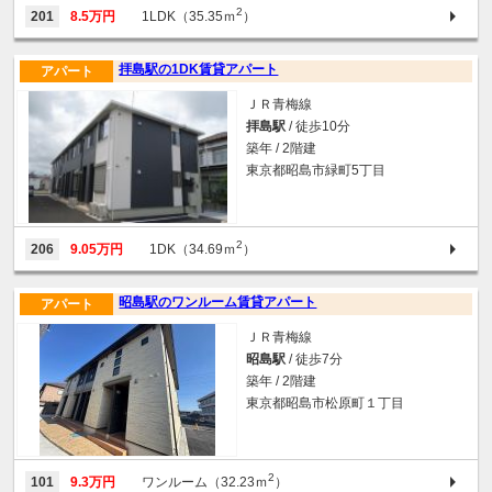
2
201
8.5万円
1LDK（35.35ｍ
）
拝島駅の1DK賃貸アパート
アパート
ＪＲ青梅線
拝島駅
/ 徒歩10分
築年 / 2階建
東京都昭島市緑町5丁目
2
206
9.05万円
1DK（34.69ｍ
）
昭島駅のワンルーム賃貸アパート
アパート
ＪＲ青梅線
昭島駅
/ 徒歩7分
築年 / 2階建
東京都昭島市松原町１丁目
2
101
9.3万円
ワンルーム（32.23ｍ
）