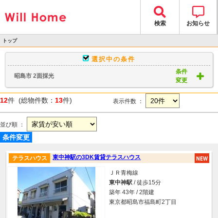
検索
お知らせ
トップ
>
選択中の条件
物件検索
条件
昭島市 2面採光
> 物件一覧
変更
12
件 (総物件数：
13
件)
表示件数 ：
並び順 ：
条件変更
東中神駅の3DK賃貸テラスハウス
テラスハウス
ＪＲ青梅線
東中神駅
/ 徒歩15分
築年 43年 / 2階建
東京都昭島市福島町2丁目