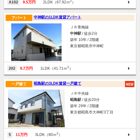
2
A102
9.5万円
2LDK（67.92ｍ
）
中神駅の1LDK賃貸アパート
アパート
ＪＲ青梅線
中神駅
/ 徒歩2分
築年 10年 / 2階建
東京都昭島市中神町
2
202
9.7万円
1LDK（41.71ｍ
）
昭島駅の3LDK賃貸一戸建て
一戸建て
ＪＲ中央線
昭島駅
/ 徒歩20分
築年 29年 / 2階建
東京都昭島市大神町3丁目
2
5
11万円
3LDK（80ｍ
）