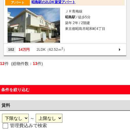
昭島駅の2LDK賃貸アパート
アパート
ＪＲ青梅線
昭島駅
/ 徒歩5分
築年 2年 / 2階建
東京都昭島市昭和町4丁目
2
102
14万円
2LDK（62.52ｍ
）
12
件 (総物件数：
13
件)
条件を絞り込む
賃料
～
管理費込みで検索