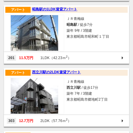
昭島駅の1LDK賃貸アパート
アパート
ＪＲ青梅線
昭島駅
/ 徒歩7分
築年 9年 / 3階建
東京都昭島市昭和町１丁目
2
201
11.5万円
1LDK（42.23ｍ
）
西立川駅の2LDK賃貸アパート
アパート
ＪＲ青梅線
西立川駅
/ 徒歩17分
築年 7年 / 3階建
東京都昭島市郷地町2丁目
2
303
12.7万円
2LDK（57.76ｍ
）