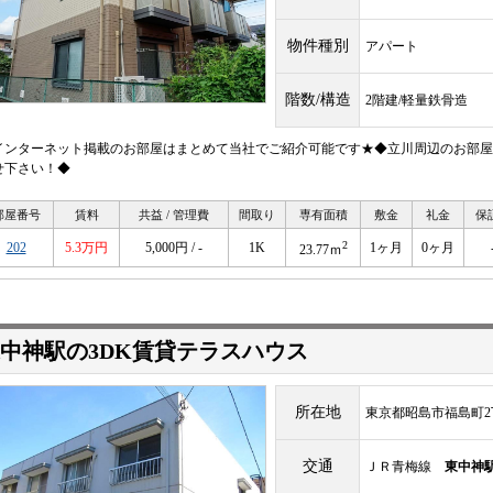
物件種別
アパート
階数/構造
2階建/軽量鉄骨造
インターネット掲載のお部屋はまとめて当社でご紹介可能です★◆立川周辺のお部屋
せ下さい！◆
部屋番号
賃料
共益 / 管理費
間取り
専有面積
敷金
礼金
保
2
202
5.3万円
5,000円 / -
1K
1ヶ月
0ヶ月
23.77ｍ
中神駅の3DK賃貸テラスハウス
所在地
東京都昭島市福島町2
交通
ＪＲ青梅線
東中神