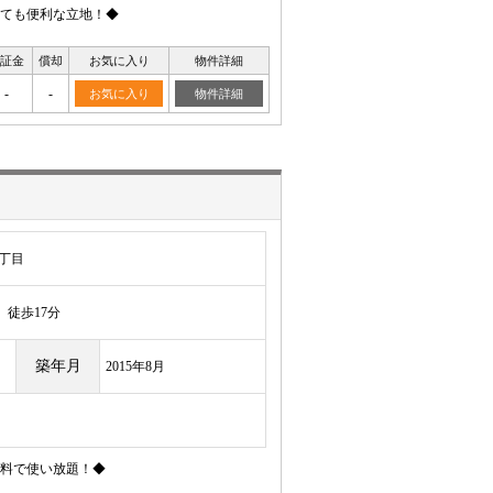
ても便利な立地！◆
証金
償却
お気に入り
物件詳細
-
-
お気に入り
物件詳細
丁目
徒歩17分
築年月
2015年8月
料で使い放題！◆