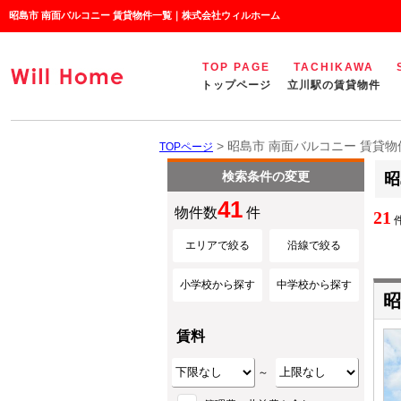
昭島市 南面バルコニー 賃貸物件一覧｜株式会社ウィルホーム
TOP PAGE
TACHIKAWA
トップページ
立川駅の賃貸物件
> 昭島市 南面バルコニー 賃貸
TOPページ
検索条件の変更
昭
41
物件数
件
21
件
エリアで絞る
沿線で絞る
小学校から探す
中学校から探す
昭
賃料
～