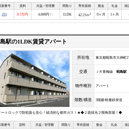
部屋番号
賃料
共益 / 管理費
間取り
専有面積
敷金
礼金
保
2
203
8.5万円
4,000円 / -
1LDK
0ヶ月
1ヶ月
42.23ｍ
島駅の1LDK賃貸アパート
所在地
東京都昭島市大神町2
交通
ＪＲ青梅線
昭島駅
物件種別
アパート
階数/構造
3階建/軽量鉄骨造
オートロックで防犯面も安心！経済的な都市ガス！★◆２面採光２階角部屋！◆
部屋番号
賃料
共益 / 管理費
間取り
専有面積
敷金
礼金
保