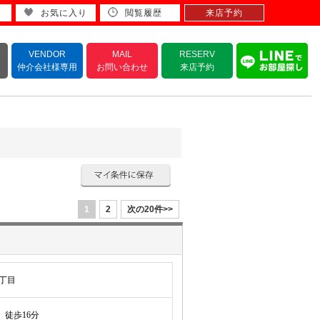
お気に入り
閲覧履歴
来店予約
VENDOR
MAIL
RESERV
仲介会社様専用
お問い合わせ
来店予約
1
2
次の20件>>
丁目
徒歩16分