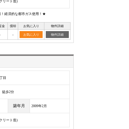
ンクリート造)
料！経済的な都市ガス使用！★
証金
償却
お気に入り
物件詳細
-
-
お気に入り
物件詳細
丁目
徒歩2分
築年月
2009年2月
ンクリート造)