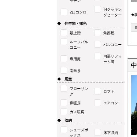
ッチン
IHクッキン
2口コンロ
★
グヒーター
◆ 住空間・採光
最上階
角部屋
ルーフバル
バルコニー
コニー
内装リフォ
専用庭
ーム済
中
南向き
◆ 居室
フローリン
ロフト
グ
床暖房
エアコン
ガス暖房
◆ 収納
シューズボ
床下収納
ックス