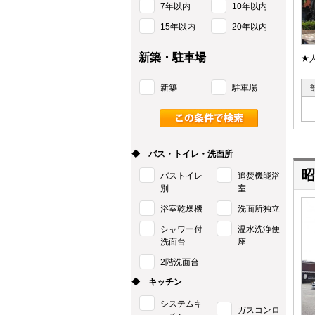
7年以内
10年以内
15年以内
20年以内
新築・駐車場
★
新築
駐車場
◆ バス・トイレ・洗面所
昭
バストイレ
追焚機能浴
別
室
浴室乾燥機
洗面所独立
シャワー付
温水洗浄便
洗面台
座
2階洗面台
◆ キッチン
システムキ
ガスコンロ