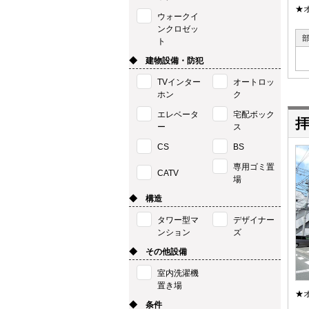
★
ウォークイ
ンクロゼッ
ト
◆ 建物設備・防犯
TVインター
オートロッ
ホン
ク
エレベータ
宅配ボック
拝
ー
ス
CS
BS
専用ゴミ置
CATV
場
◆ 構造
タワー型マ
デザイナー
ンション
ズ
◆ その他設備
室内洗濯機
置き場
★
◆ 条件