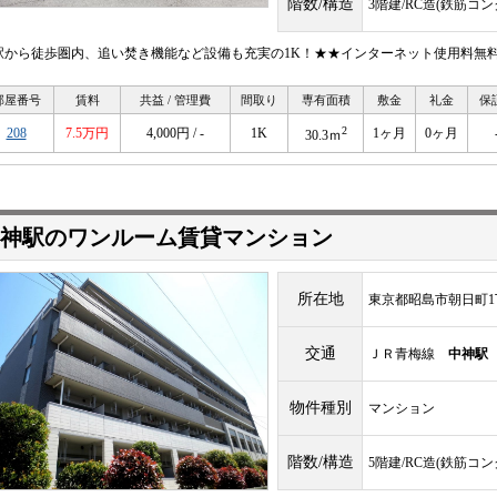
階数/構造
3階建/RC造(鉄筋コ
駅から徒歩圏内、追い焚き機能など設備も充実の1K！★★インターネット使用料無
部屋番号
賃料
共益 / 管理費
間取り
専有面積
敷金
礼金
保
2
208
7.5万円
4,000円 / -
1K
1ヶ月
0ヶ月
30.3ｍ
神駅のワンルーム賃貸マンション
所在地
東京都昭島市朝日町1
交通
ＪＲ青梅線
中神駅
物件種別
マンション
階数/構造
5階建/RC造(鉄筋コ