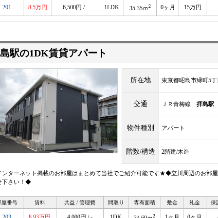
2
201
8.5万円
6,500円 / -
1LDK
0ヶ月
15万円
35.35ｍ
島駅の1DK賃貸アパート
所在地
東京都昭島市緑町5丁
交通
ＪＲ青梅線
拝島駅
物件種別
アパート
階数/構造
2階建/木造
インターネット掲載のお部屋はまとめて当社でご紹介可能です★◆立川周辺のお部屋
せ下さい！◆
部屋番号
賃料
共益 / 管理費
間取り
専有面積
敷金
礼金
保
2
203
8.93万円
4,000円 / -
1DK
1ヶ月
0ヶ月