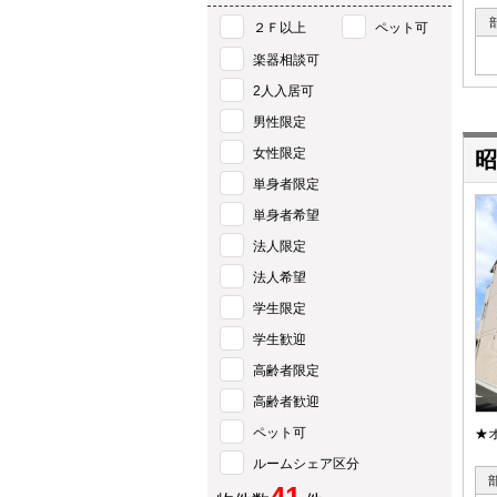
２Ｆ以上
ペット可
楽器相談可
2人入居可
男性限定
女性限定
昭
単身者限定
単身者希望
法人限定
法人希望
学生限定
学生歓迎
高齢者限定
高齢者歓迎
ペット可
★
ルームシェア区分