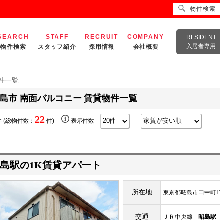
物件検索
SEARCH
STAFF
RECRUIT
COMPANY
RESIDENT
入居者専用
物件検索
スタッフ紹介
採用情報
会社概要
物件一覧
島市 南面バルコニー 賃貸物件一覧
22
 (総物件数：
件)
表示件数
島駅の1K賃貸アパート
所在地
東京都昭島市田中町1
交通
ＪＲ中央線
昭島駅