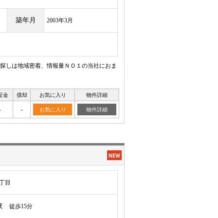
築年月
2003年3月
探しは地域密着、情報量ＮＯ１の当社におま
証金
償却
お気に入り
物件詳細
-
-
お気に入り
物件詳細
丁目
駅
徒歩15分