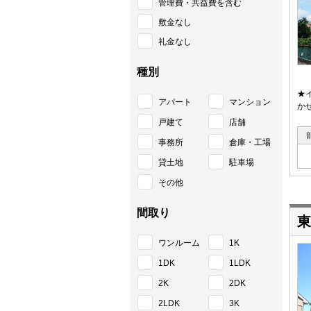
管理費・共益費を含む
敷金なし
礼金なし
種別
★
アパート
マンション
か
戸建て
店舗
事務所
倉庫・工場
貸土地
駐車場
その他
間取り
東
ワンルーム
1K
1DK
1LDK
2K
2DK
2LDK
3K