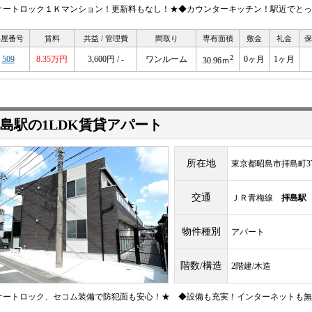
オートロック１Ｋマンション！更新料もなし！★◆カウンターキッチン！駅近でとっ
部屋番号
賃料
共益 / 管理費
間取り
専有面積
敷金
礼金
保
2
509
8.35万円
3,600円 / -
ワンルーム
0ヶ月
1ヶ月
30.96ｍ
島駅の1LDK賃貸アパート
所在地
東京都昭島市拝島町3
交通
ＪＲ青梅線
拝島駅
物件種別
アパート
階数/構造
2階建/木造
オートロック、セコム装備で防犯面も安心！★ ◆設備も充実！インターネットも無