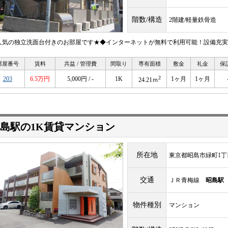
階数/構造
2階建/軽量鉄骨造
人気の独立洗面台付きのお部屋です★◆インターネットが無料で利用可能！設備充実
部屋番号
賃料
共益 / 管理費
間取り
専有面積
敷金
礼金
保
2
203
6.5万円
5,000円 / -
1K
1ヶ月
1ヶ月
24.21ｍ
島駅の1K賃貸マンション
所在地
東京都昭島市緑町1丁
交通
ＪＲ青梅線
昭島駅
物件種別
マンション