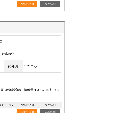
-
-
お気に入り
物件詳細
目
徒歩10分
築年月
2026年5月
探しは地域密着、情報量ＮＯ１の当社におま
証金
償却
お気に入り
物件詳細
-
-
お気に入り
物件詳細