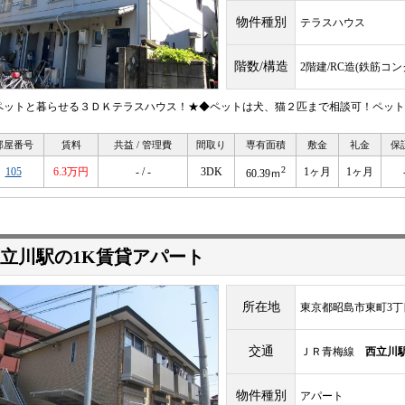
物件種別
テラスハウス
階数/構造
2階建/RC造(鉄筋コ
ペットと暮らせる３ＤＫテラスハウス！★◆ペットは犬、猫２匹まで相談可！ペット
部屋番号
賃料
共益 / 管理費
間取り
専有面積
敷金
礼金
保
2
105
6.3万円
- / -
3DK
1ヶ月
1ヶ月
60.39ｍ
立川駅の1K賃貸アパート
所在地
東京都昭島市東町3丁
交通
ＪＲ青梅線
西立川
物件種別
アパート