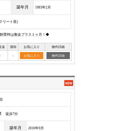
築年月
1983年2月
ンクリート造)
飼育時は敷金プラス１ヶ月！◆
証金
償却
お気に入り
物件詳細
-
-
お気に入り
物件詳細
目
駅
徒歩7分
築年月
2010年9月