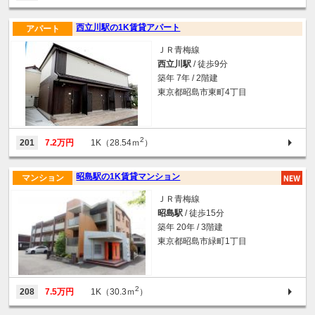
西立川駅の1K賃貸アパート
アパート
ＪＲ青梅線
西立川駅
/ 徒歩9分
築年 7年 / 2階建
東京都昭島市東町4丁目
2
201
7.2万円
1K（28.54ｍ
）
昭島駅の1K賃貸マンション
マンション
ＪＲ青梅線
昭島駅
/ 徒歩15分
築年 20年 / 3階建
東京都昭島市緑町1丁目
2
208
7.5万円
1K（30.3ｍ
）