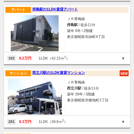
拝島駅の1LDK賃貸アパート
アパート
ＪＲ青梅線
拝島駅
/ 徒歩11分
築年 6年 / 2階建
東京都昭島市緑町4丁目
2
102
8.2万円
1LDK（42.15ｍ
）
西立川駅の1LDK賃貸マンション
マンション
ＪＲ青梅線
西立川駅
/ 徒歩11分
築年 39年 / 3階建
東京都昭島市郷地町1丁目
2
201
8.3万円
1LDK（39.6ｍ
）