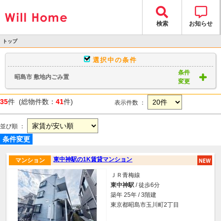
検索
お知らせ
トップ
>
選択中の条件
物件検索
条件
昭島市 敷地内ごみ置
> 物件一覧
変更
35
件 (総物件数：
41
件)
表示件数 ：
並び順 ：
条件変更
東中神駅の1K賃貸マンション
マンション
ＪＲ青梅線
東中神駅
/ 徒歩6分
築年 25年 / 3階建
東京都昭島市玉川町2丁目