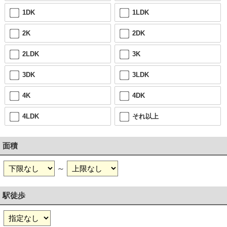
1DK
1LDK
2K
2DK
2LDK
3K
3DK
3LDK
4K
4DK
4LDK
それ以上
面積
～
駅徒歩