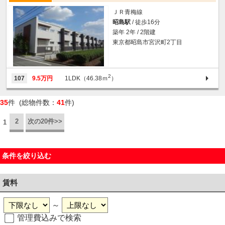
ＪＲ青梅線
昭島駅
/ 徒歩16分
築年 2年 / 2階建
東京都昭島市宮沢町2丁目
2
107
9.5万円
1LDK（46.38ｍ
）
35
件 (総物件数：
41
件)
2
次の20件>>
1
条件を絞り込む
賃料
～
管理費込みで検索