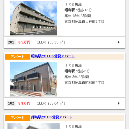
ＪＲ青梅線
昭島駅
/ 徒歩13分
築年 18年 / 3階建
東京都昭島市大神町2丁目
2
201
8.5万円
1LDK（35.35ｍ
）
昭島駅の1LDK賃貸アパート
アパート
ＪＲ青梅線
昭島駅
/ 徒歩6分
築年 3年 / 2階建
東京都昭島市昭和町4丁目
2
102
8.9万円
1LDK（33.04ｍ
）
拝島駅の1DK賃貸アパート
アパート
ＪＲ青梅線