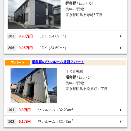
拝島駅
/ 徒歩10分
築年 / 2階建
東京都昭島市緑町5丁目
2
203
8.93万円
1DK（34.69ｍ
）
2
206
9.05万円
1DK（34.69ｍ
）
昭島駅のワンルーム賃貸アパート
アパート
ＪＲ青梅線
昭島駅
/ 徒歩7分
築年 / 2階建
東京都昭島市松原町１丁目
2
101
9.3万円
ワンルーム（32.23ｍ
）
2
102
9.1万円
ワンルーム（32.43ｍ
）