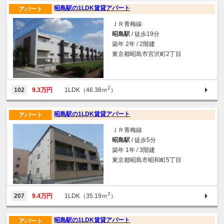
昭島駅の1LDK賃貸アパート
アパート
ＪＲ青梅線
昭島駅
/ 徒歩19分
築年 2年 / 2階建
東京都昭島市宮沢町2丁目
2
102
9.3万円
1LDK（46.38ｍ
）
昭島駅の1LDK賃貸アパート
アパート
ＪＲ青梅線
昭島駅
/ 徒歩5分
築年 1年 / 3階建
東京都昭島市昭和町5丁目
2
207
9.4万円
1LDK（35.19ｍ
）
昭島駅の1LDK賃貸アパート
アパート