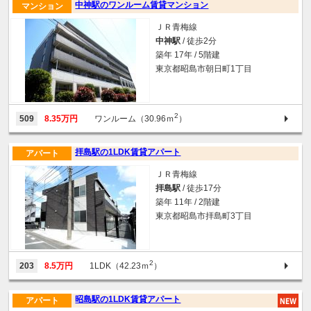
中神駅のワンルーム賃貸マンション
マンション
ＪＲ青梅線
中神駅
/ 徒歩2分
築年 17年 / 5階建
東京都昭島市朝日町1丁目
2
509
8.35万円
ワンルーム（30.96ｍ
）
拝島駅の1LDK賃貸アパート
アパート
ＪＲ青梅線
拝島駅
/ 徒歩17分
築年 11年 / 2階建
東京都昭島市拝島町3丁目
2
203
8.5万円
1LDK（42.23ｍ
）
昭島駅の1LDK賃貸アパート
アパート