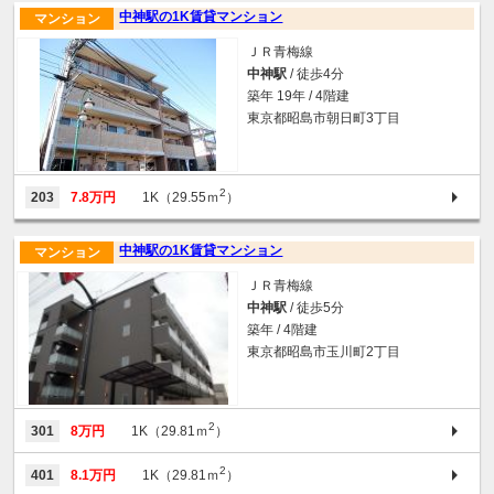
中神駅の1K賃貸マンション
マンション
ＪＲ青梅線
中神駅
/ 徒歩4分
築年 19年 / 4階建
東京都昭島市朝日町3丁目
2
203
7.8万円
1K（29.55ｍ
）
中神駅の1K賃貸マンション
マンション
ＪＲ青梅線
中神駅
/ 徒歩5分
築年 / 4階建
東京都昭島市玉川町2丁目
2
301
8万円
1K（29.81ｍ
）
2
401
8.1万円
1K（29.81ｍ
）