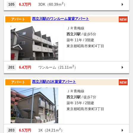
2
105
6.3万円
3DK（60.39ｍ
）
西立川駅のワンルーム賃貸アパート
アパート
ＪＲ青梅線
西立川駅
/ 徒歩5分
築年 11年 / 3階建
東京都昭島市東町4丁目
2
201
6.4万円
ワンルーム（21.11ｍ
）
西立川駅の1K賃貸アパート
アパート
ＪＲ青梅線
西立川駅
/ 徒歩7分
築年 15年 / 2階建
東京都昭島市東町3丁目
2
203
6.5万円
1K（24.21ｍ
）