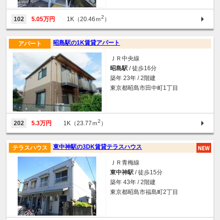
2
102
5.05万円
1K（20.46ｍ
）
昭島駅の1K賃貸アパート
アパート
ＪＲ中央線
昭島駅
/ 徒歩16分
築年 23年 / 2階建
東京都昭島市田中町1丁目
2
202
5.3万円
1K（23.77ｍ
）
東中神駅の3DK賃貸テラスハウス
テラスハウス
ＪＲ青梅線
東中神駅
/ 徒歩15分
築年 43年 / 2階建
東京都昭島市福島町2丁目