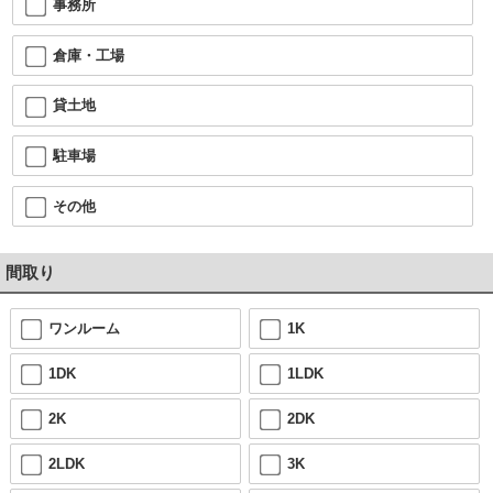
事務所
倉庫・工場
貸土地
駐車場
その他
間取り
ワンルーム
1K
1DK
1LDK
2K
2DK
2LDK
3K