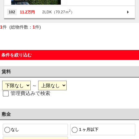
2
102
11.2万円
2LDK（70.27ｍ
）
1
件 (総物件数：
1
件)
条件を絞り込む
賃料
～
管理費込みで検索
敷金
なし
１ヶ月以下