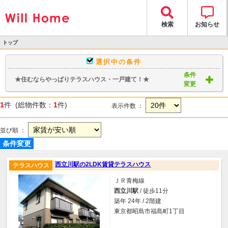
検索
お知らせ
トップ
>
選択中の条件
物件検索
条件
★住むならやっぱりテラスハウス・一戸建て！★
> 物件一覧
変更
1
件 (総物件数：
1
件)
表示件数 ：
並び順 ：
条件変更
西立川駅の2LDK賃貸テラスハウス
テラスハウス
ＪＲ青梅線
西立川駅
/ 徒歩11分
築年 24年 / 2階建
東京都昭島市福島町1丁目