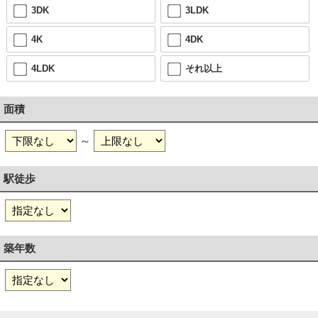
3DK
3LDK
4K
4DK
4LDK
それ以上
面積
～
駅徒歩
築年数