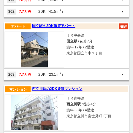
2
302
7.7万円
2DK（41.5ｍ
）
国立駅の2DK賃貸アパート
アパート
ＪＲ中央線
国立駅
/ 徒歩7分
築年 17年 / 2階建
東京都国立市中１丁目
2
203
7.7万円
2DK（23.1ｍ
）
西立川駅の2DK賃貸マンション
マンション
ＪＲ青梅線
西立川駅
/ 徒歩4分
築年 38年 / 4階建
東京都立川市富士見町1丁目