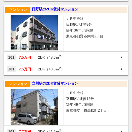
日野駅の2DK賃貸マンション
マンション
ＪＲ中央線
日野駅
/ 徒歩8分
築年 36年 / 3階建
東京都日野市栄町2丁目
2
101
7.5万円
2DK（48.6ｍ
）
2
201
7.5万円
2DK（48.6ｍ
）
立川駅の2DK賃貸マンション
マンション
ＪＲ中央線
立川駅
/ 徒歩12分
築年 49年 / 3階建
東京都立川市高松町2丁目
2
103
7.7万円
2DK（41.5ｍ
）