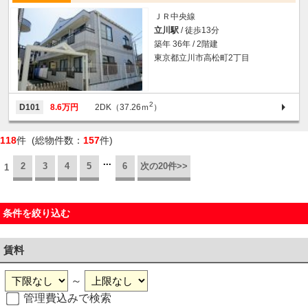
ＪＲ中央線
立川駅
/ 徒歩13分
築年 36年 / 2階建
東京都立川市高松町2丁目
2
D101
8.6万円
2DK（37.26ｍ
）
118
件 (総物件数：
157
件)
...
2
3
4
5
6
次の20件>>
1
条件を絞り込む
賃料
～
管理費込みで検索