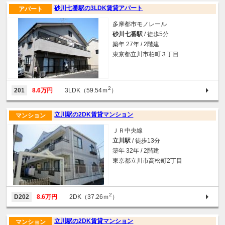
砂川七番駅の3LDK賃貸アパート
アパート
多摩都市モノレール
砂川七番駅
/ 徒歩5分
築年 27年 / 2階建
東京都立川市柏町３丁目
2
201
8.6万円
3LDK（59.54ｍ
）
立川駅の2DK賃貸マンション
マンション
ＪＲ中央線
立川駅
/ 徒歩13分
築年 32年 / 2階建
東京都立川市高松町2丁目
2
D202
8.6万円
2DK（37.26ｍ
）
立川駅の2DK賃貸マンション
マンション