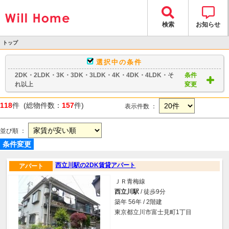
検索
お知らせ
トップ
>
選択中の条件
物件検索
2DK・2LDK・3K・3DK・3LDK・4K・4DK・4LDK・そ
条件
> 物件一覧
れ以上
変更
118
件 (総物件数：
157
件)
表示件数 ：
並び順 ：
条件変更
西立川駅の2DK賃貸アパート
アパート
ＪＲ青梅線
西立川駅
/ 徒歩9分
築年 56年 / 2階建
東京都立川市富士見町1丁目