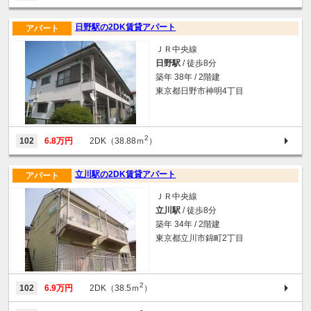
日野駅の2DK賃貸アパート
アパート
ＪＲ中央線
日野駅
/ 徒歩8分
築年 38年 / 2階建
東京都日野市神明4丁目
2
102
6.8万円
2DK（38.88ｍ
）
立川駅の2DK賃貸アパート
アパート
ＪＲ中央線
立川駅
/ 徒歩8分
築年 34年 / 2階建
東京都立川市錦町2丁目
2
102
6.9万円
2DK（38.5ｍ
）