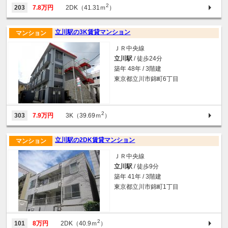
2
203
7.8万円
2DK（41.31ｍ
）
立川駅の3K賃貸マンション
マンション
ＪＲ中央線
立川駅
/ 徒歩24分
築年 48年 / 3階建
東京都立川市錦町6丁目
2
303
7.9万円
3K（39.69ｍ
）
立川駅の2DK賃貸マンション
マンション
ＪＲ中央線
立川駅
/ 徒歩9分
築年 41年 / 3階建
東京都立川市錦町1丁目
2
101
8万円
2DK（40.9ｍ
）