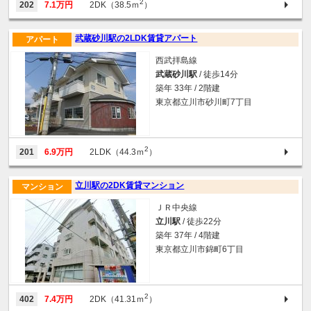
2
202
7.1万円
2DK（38.5ｍ
）
武蔵砂川駅の2LDK賃貸アパート
アパート
西武拝島線
武蔵砂川駅
/ 徒歩14分
築年 33年 / 2階建
東京都立川市砂川町7丁目
2
201
6.9万円
2LDK（44.3ｍ
）
立川駅の2DK賃貸マンション
マンション
ＪＲ中央線
立川駅
/ 徒歩22分
築年 37年 / 4階建
東京都立川市錦町6丁目
2
402
7.4万円
2DK（41.31ｍ
）