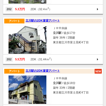
2
202
5.3万円
2DK（32.4ｍ
）
立川駅の2DK賃貸アパート
アパート
ＪＲ中央線
立川駅
/ 徒歩17分
築年 36年 / 2階建
東京都立川市富士見町4丁目
2
202
5.5万円
2DK（31.44ｍ
）
立川駅の2DK賃貸アパート
アパート
ＪＲ中央線
立川駅
/ 徒歩18分
築年 33年 / 2階建
東京都立川市富士見町4丁目