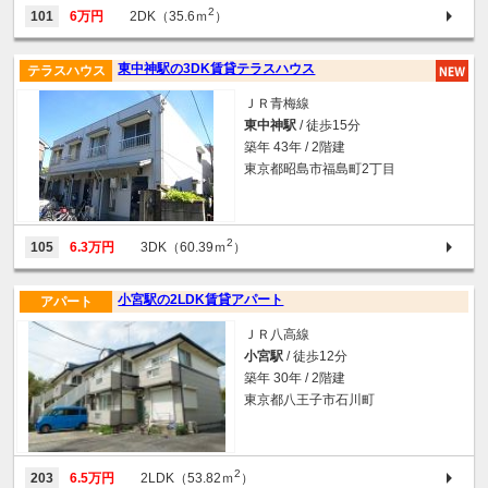
2
101
6万円
2DK（35.6ｍ
）
東中神駅の3DK賃貸テラスハウス
テラスハウス
ＪＲ青梅線
東中神駅
/ 徒歩15分
築年 43年 / 2階建
東京都昭島市福島町2丁目
2
105
6.3万円
3DK（60.39ｍ
）
小宮駅の2LDK賃貸アパート
アパート
ＪＲ八高線
小宮駅
/ 徒歩12分
築年 30年 / 2階建
東京都八王子市石川町
2
203
6.5万円
2LDK（53.82ｍ
）