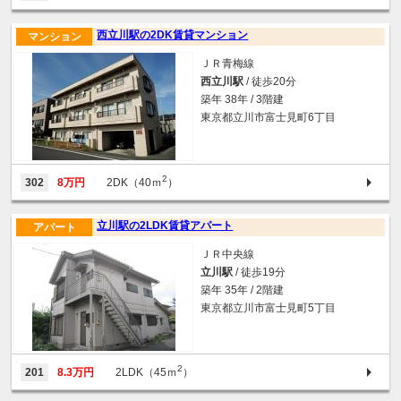
西立川駅の2DK賃貸マンション
マンション
ＪＲ青梅線
西立川駅
/ 徒歩20分
築年 38年 / 3階建
東京都立川市富士見町6丁目
2
302
8万円
2DK（40ｍ
）
立川駅の2LDK賃貸アパート
アパート
ＪＲ中央線
立川駅
/ 徒歩19分
築年 35年 / 2階建
東京都立川市富士見町5丁目
2
201
8.3万円
2LDK（45ｍ
）