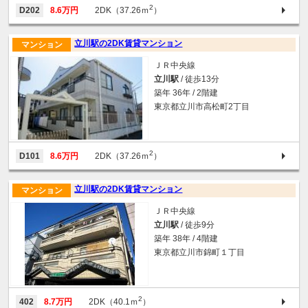
2
D202
8.6万円
2DK（37.26ｍ
）
立川駅の2DK賃貸マンション
マンション
ＪＲ中央線
立川駅
/ 徒歩13分
築年 36年 / 2階建
東京都立川市高松町2丁目
2
D101
8.6万円
2DK（37.26ｍ
）
立川駅の2DK賃貸マンション
マンション
ＪＲ中央線
立川駅
/ 徒歩9分
築年 38年 / 4階建
東京都立川市錦町１丁目
2
402
8.7万円
2DK（40.1ｍ
）