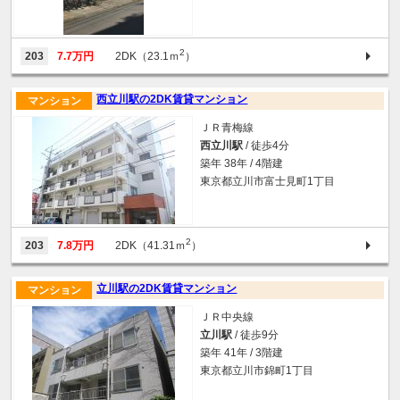
2
203
7.7万円
2DK（23.1ｍ
）
西立川駅の2DK賃貸マンション
マンション
ＪＲ青梅線
西立川駅
/ 徒歩4分
築年 38年 / 4階建
東京都立川市富士見町1丁目
2
203
7.8万円
2DK（41.31ｍ
）
立川駅の2DK賃貸マンション
マンション
ＪＲ中央線
立川駅
/ 徒歩9分
築年 41年 / 3階建
東京都立川市錦町1丁目