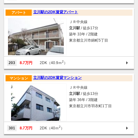
立川駅の2DK賃貸アパート
アパート
ＪＲ中央線
立川駅
/ 徒歩17分
築年 33年 / 2階建
東京都立川市錦町5丁目
2
203
8.7万円
2DK（40.9ｍ
）
立川駅の2DK賃貸マンション
マンション
ＪＲ中央線
立川駅
/ 徒歩13分
築年 36年 / 3階建
東京都立川市羽衣町1丁目
2
301
8.7万円
2DK（40ｍ
）