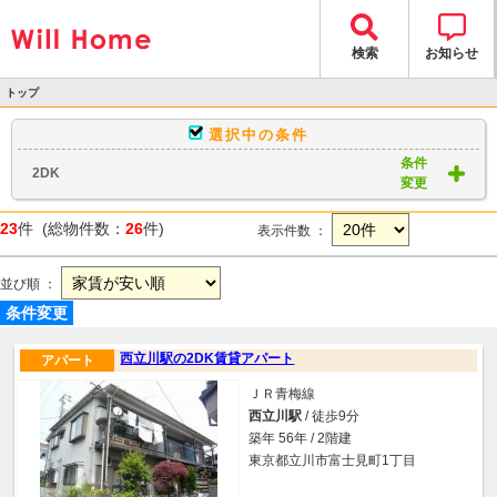
検索
お知らせ
トップ
>
選択中の条件
物件検索
条件
2DK
> 物件一覧
変更
23
件 (総物件数：
26
件)
表示件数 ：
並び順 ：
条件変更
西立川駅の2DK賃貸アパート
アパート
ＪＲ青梅線
西立川駅
/ 徒歩9分
築年 56年 / 2階建
東京都立川市富士見町1丁目