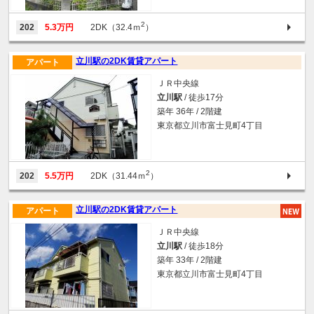
2
202
5.3万円
2DK（32.4ｍ
）
立川駅の2DK賃貸アパート
アパート
ＪＲ中央線
立川駅
/ 徒歩17分
築年 36年 / 2階建
東京都立川市富士見町4丁目
2
202
5.5万円
2DK（31.44ｍ
）
立川駅の2DK賃貸アパート
アパート
ＪＲ中央線
立川駅
/ 徒歩18分
築年 33年 / 2階建
東京都立川市富士見町4丁目