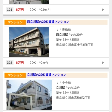
2
101
8万円
2DK（40.9ｍ
）
西立川駅の2DK賃貸マンション
マンション
ＪＲ青梅線
西立川駅
/ 徒歩20分
築年 38年 / 3階建
東京都立川市富士見町6丁目
2
302
8万円
2DK（40ｍ
）
立川駅の2DK賃貸マンション
マンション
ＪＲ中央線
立川駅
/ 徒歩13分
築年 32年 / 2階建
東京都立川市高松町2丁目