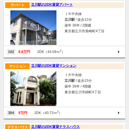
立川駅の2DK賃貸アパート
アパート
ＪＲ中央線
立川駅
/ 徒歩12分
築年 36年 / 2階建
東京都立川市柴崎町4丁目
2
102
8.8万円
2DK（44.09ｍ
）
立川駅の2DK賃貸マンション
マンション
ＪＲ中央線
立川駅
/ 徒歩15分
築年 39年 / 4階建
東京都立川市錦町4丁目
2
304
9万円
2DK（40.73ｍ
）
立川駅の2DK賃貸テラスハウス
テラスハウス