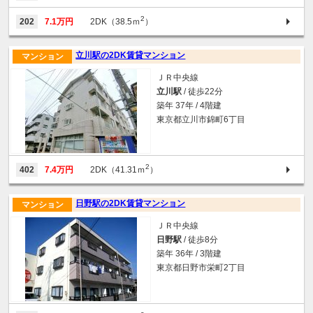
2
202
7.1万円
2DK（38.5ｍ
）
立川駅の2DK賃貸マンション
マンション
ＪＲ中央線
立川駅
/ 徒歩22分
築年 37年 / 4階建
東京都立川市錦町6丁目
2
402
7.4万円
2DK（41.31ｍ
）
日野駅の2DK賃貸マンション
マンション
ＪＲ中央線
日野駅
/ 徒歩8分
築年 36年 / 3階建
東京都日野市栄町2丁目