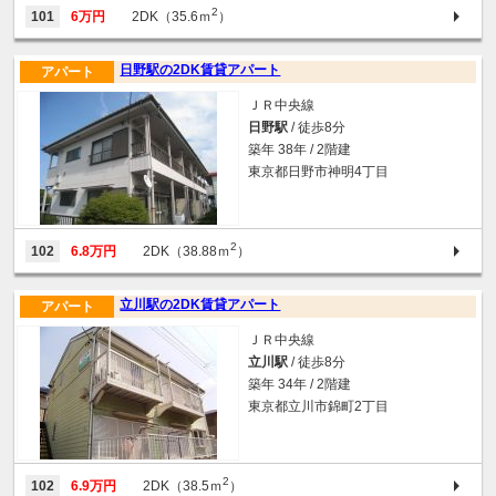
2
101
6万円
2DK（35.6ｍ
）
日野駅の2DK賃貸アパート
アパート
ＪＲ中央線
日野駅
/ 徒歩8分
築年 38年 / 2階建
東京都日野市神明4丁目
2
102
6.8万円
2DK（38.88ｍ
）
立川駅の2DK賃貸アパート
アパート
ＪＲ中央線
立川駅
/ 徒歩8分
築年 34年 / 2階建
東京都立川市錦町2丁目
2
102
6.9万円
2DK（38.5ｍ
）