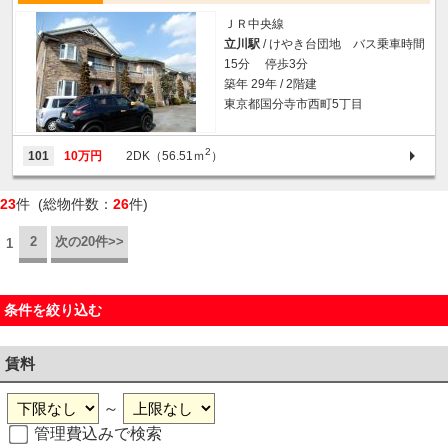
ＪＲ中央線
立川駅
/ けやき台団地 バス乗車時間
15分 停歩3分
築年 29年 / 2階建
東京都国分寺市西町5丁目
2
101
10万円
2DK（56.51ｍ
）
23
件 (総物件数：
26
件)
2
次の20件>>
1
条件を絞り込む
賃料
～
管理費込みで検索