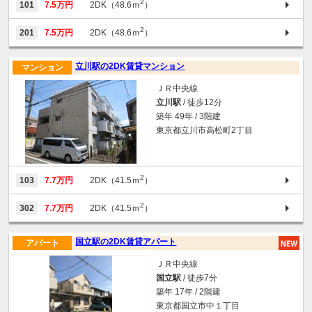
2
101
7.5万円
2DK（48.6ｍ
）
2
201
7.5万円
2DK（48.6ｍ
）
立川駅の2DK賃貸マンション
マンション
ＪＲ中央線
立川駅
/ 徒歩12分
築年 49年 / 3階建
東京都立川市高松町2丁目
2
103
7.7万円
2DK（41.5ｍ
）
2
302
7.7万円
2DK（41.5ｍ
）
国立駅の2DK賃貸アパート
アパート
ＪＲ中央線
国立駅
/ 徒歩7分
築年 17年 / 2階建
東京都国立市中１丁目