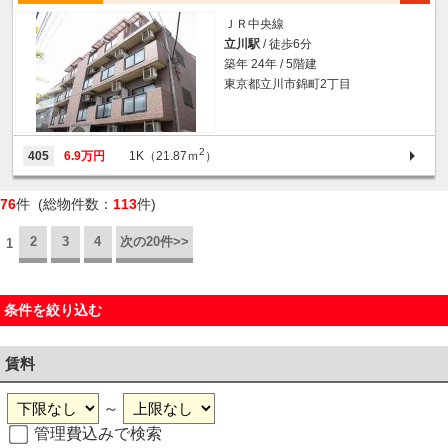
ＪＲ中央線
立川駅
/ 徒歩6分
築年 24年 / 5階建
東京都立川市錦町2丁目
2
405
6.9万円
1K（21.87ｍ
）
76
件 (総物件数：
113
件)
2
3
4
次の20件>>
1
条件を絞り込む
賃料
～
管理費込みで検索