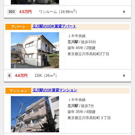
2
303
4.5万円
ワンルーム（16.96ｍ
）
立川駅の1DK賃貸アパート
アパート
ＪＲ中央線
立川駅
/ 徒歩10分
築年 45年 / 2階建
東京都立川市高松町2丁目
2
6
4.6万円
1DK（26ｍ
）
立川駅の1K賃貸マンション
マンション
ＪＲ中央線
立川駅
/ 徒歩7分
築年 35年 / 4階建
東京都立川市高松町３丁目