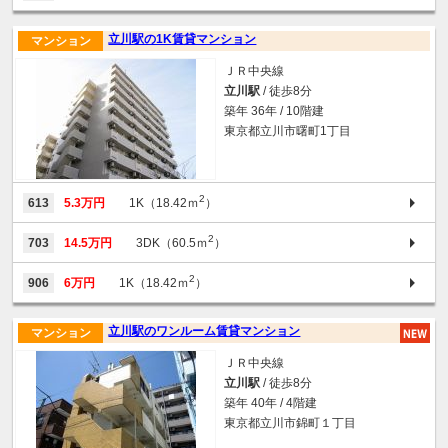
立川駅の1K賃貸マンション
マンション
ＪＲ中央線
立川駅
/ 徒歩8分
築年 36年 / 10階建
東京都立川市曙町1丁目
2
613
5.3万円
1K（18.42ｍ
）
2
703
14.5万円
3DK（60.5ｍ
）
2
906
6万円
1K（18.42ｍ
）
立川駅のワンルーム賃貸マンション
マンション
ＪＲ中央線
立川駅
/ 徒歩8分
築年 40年 / 4階建
東京都立川市錦町１丁目