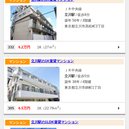
マンション
ＪＲ中央線
立川駅
/ 徒歩8分
築年 56年 / 3階建
東京都立川市高松町3丁目
2
332
6.2万円
1K（27ｍ
）
立川駅の1K賃貸マンション
マンション
ＪＲ中央線
立川駅
/ 徒歩5分
築年 38年 / 4階建
東京都立川市錦町1丁目
2
305
6.5万円
1K（22.79ｍ
）
立川駅の1LDK賃貸マンション
マンション