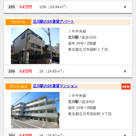
2
205
5.6万円
1DK（24.84ｍ
）
立川駅の1K賃貸アパート
アパート
ＪＲ中央線
立川駅
/ 徒歩10分
築年 20年 / 2階建
東京都立川市錦町１丁目
2
206
5.9万円
1K（14.85ｍ
）
立川駅の1K賃貸マンション
マンション
ＪＲ中央線
立川駅
/ 徒歩9分
築年 33年 / 4階建
東京都立川市高松町３丁目
2
204
5.9万円
1K（18.82ｍ
）