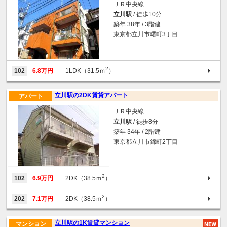
ＪＲ中央線
立川駅
/ 徒歩10分
築年 38年 / 3階建
東京都立川市曙町3丁目
2
102
6.8万円
1LDK（31.5ｍ
）
立川駅の2DK賃貸アパート
アパート
ＪＲ中央線
立川駅
/ 徒歩8分
築年 34年 / 2階建
東京都立川市錦町2丁目
2
102
6.9万円
2DK（38.5ｍ
）
2
202
7.1万円
2DK（38.5ｍ
）
立川駅の1K賃貸マンション
マンション