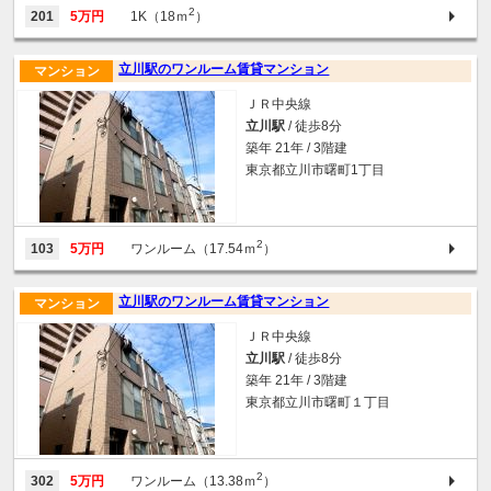
2
201
5万円
1K（18ｍ
）
立川駅のワンルーム賃貸マンション
マンション
ＪＲ中央線
立川駅
/ 徒歩8分
築年 21年 / 3階建
東京都立川市曙町1丁目
2
103
5万円
ワンルーム（17.54ｍ
）
立川駅のワンルーム賃貸マンション
マンション
ＪＲ中央線
立川駅
/ 徒歩8分
築年 21年 / 3階建
東京都立川市曙町１丁目
2
302
5万円
ワンルーム（13.38ｍ
）