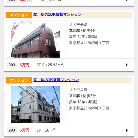
立川駅の1DK賃貸マンション
マンション
ＪＲ中央線
立川駅
/ 徒歩4分
築年 45年 / 3階建
東京都立川市錦町１丁目
2
303
6万円
1DK（25.92ｍ
）
立川駅の1K賃貸マンション
マンション
ＪＲ中央線
立川駅
/ 徒歩7分
築年 18年 / 4階建
東京都立川市錦町１丁目
2
203
6万円
1K（18ｍ
）