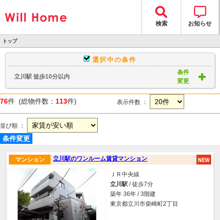
検索
お知らせ
トップ
>
選択中の条件
物件検索
条件
立川駅 徒歩10分以内
> 物件一覧
変更
76
件 (総物件数：
113
件)
表示件数 ：
並び順 ：
条件変更
立川駅のワンルーム賃貸マンション
マンション
ＪＲ中央線
立川駅
/ 徒歩7分
築年 36年 / 3階建
東京都立川市柴崎町2丁目