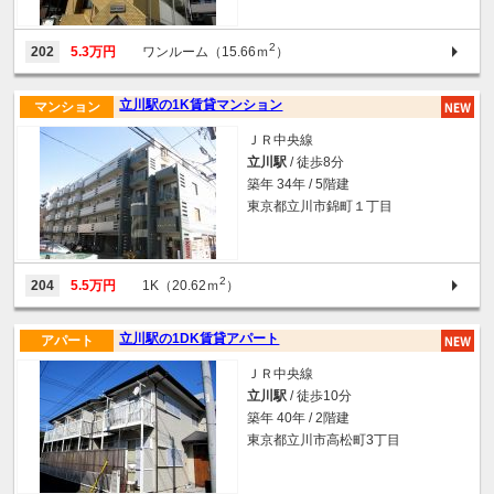
2
202
5.3万円
ワンルーム（15.66ｍ
）
立川駅の1K賃貸マンション
マンション
ＪＲ中央線
立川駅
/ 徒歩8分
築年 34年 / 5階建
東京都立川市錦町１丁目
2
204
5.5万円
1K（20.62ｍ
）
立川駅の1DK賃貸アパート
アパート
ＪＲ中央線
立川駅
/ 徒歩10分
築年 40年 / 2階建
東京都立川市高松町3丁目