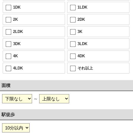
1DK
1LDK
2K
2DK
2LDK
3K
3DK
3LDK
4K
4DK
4LDK
それ以上
面積
～
駅徒歩