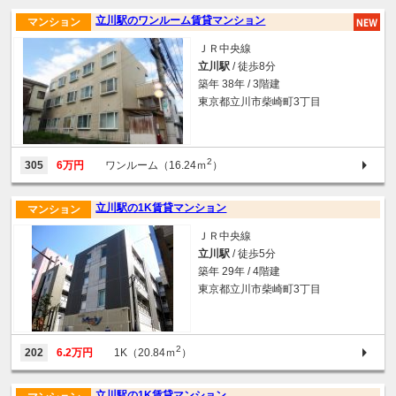
立川駅のワンルーム賃貸マンション
マンション
ＪＲ中央線
立川駅
/ 徒歩8分
築年 38年 / 3階建
東京都立川市柴崎町3丁目
2
305
6万円
ワンルーム（16.24ｍ
）
立川駅の1K賃貸マンション
マンション
ＪＲ中央線
立川駅
/ 徒歩5分
築年 29年 / 4階建
東京都立川市柴崎町3丁目
2
202
6.2万円
1K（20.84ｍ
）
立川駅の1K賃貸マンション