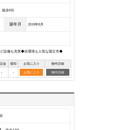
徒歩6分
築年月
2018年8月
ど設備も充実◆住環境も人気な国立市◆
証金
償却
お気に入り
物件詳細
-
-
お気に入り
物件詳細
目