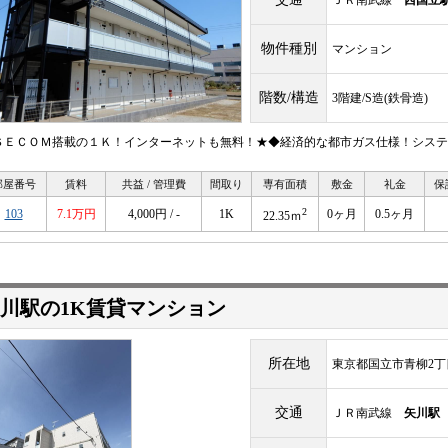
ＪＲ南武線
西国立
物件種別
マンション
階数/構造
3階建/S造(鉄骨造)
ＳＥＣＯＭ搭載の１Ｋ！インターネットも無料！★◆経済的な都市ガス仕様！システ
部屋番号
賃料
共益 / 管理費
間取り
専有面積
敷金
礼金
保
2
103
7.1万円
4,000円 / -
1K
0ヶ月
0.5ヶ月
22.35ｍ
川駅の1K賃貸マンション
所在地
東京都国立市青柳2丁
交通
ＪＲ南武線
矢川駅