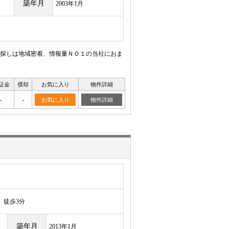
築年月
2003年1月
探しは地域密着、情報量ＮＯ１の当社におま
証金
償却
お気に入り
物件詳細
-
-
お気に入り
物件詳細
徒歩3分
築年月
2013年1月