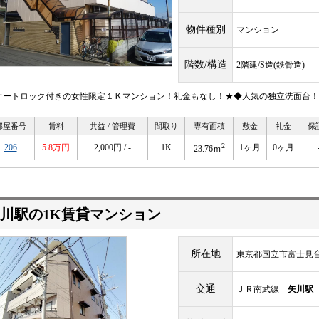
物件種別
マンション
階数/構造
2階建/S造(鉄骨造)
オートロック付きの女性限定１Ｋマンション！礼金もなし！★◆人気の独立洗面台！
部屋番号
賃料
共益 / 管理費
間取り
専有面積
敷金
礼金
保
2
206
5.8万円
2,000円 / -
1K
1ヶ月
0ヶ月
23.76ｍ
川駅の1K賃貸マンション
所在地
東京都国立市富士見台
交通
ＪＲ南武線
矢川駅