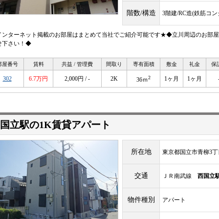
階数/構造
3階建/RC造(鉄筋コ
インターネット掲載のお部屋はまとめて当社でご紹介可能です★◆立川周辺のお部屋
せ下さい！◆
部屋番号
賃料
共益 / 管理費
間取り
専有面積
敷金
礼金
保
2
302
6.7万円
2,000円 / -
2K
1ヶ月
1ヶ月
36ｍ
国立駅の1K賃貸アパート
所在地
東京都国立市青柳3丁
交通
ＪＲ南武線
西国立
物件種別
アパート