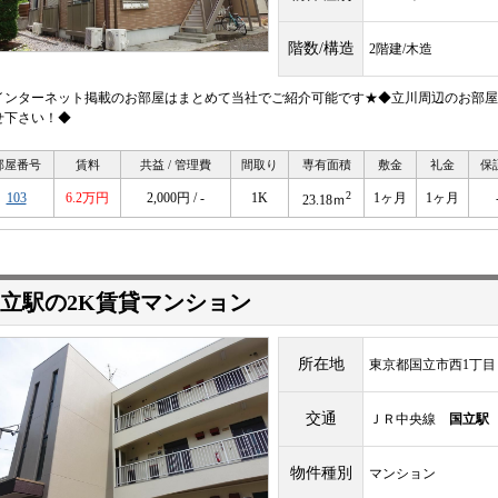
階数/構造
2階建/木造
インターネット掲載のお部屋はまとめて当社でご紹介可能です★◆立川周辺のお部屋
せ下さい！◆
部屋番号
賃料
共益 / 管理費
間取り
専有面積
敷金
礼金
保
2
103
6.2万円
2,000円 / -
1K
1ヶ月
1ヶ月
23.18ｍ
立駅の2K賃貸マンション
所在地
東京都国立市西1丁目
交通
ＪＲ中央線
国立駅
物件種別
マンション