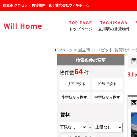
国立市 クロゼット 賃貸物件一覧｜株式会社ウィルホーム
TOP PAGE
TACHIKAWA
トップページ
立川駅の賃貸物件
> 国立市 クロゼット 賃貸物件一
TOPページ
検索条件の変更
国
64
物件数
件
31
件
エリアで絞る
沿線で絞る
小学校から探す
中学校から探す
西
賃料
～