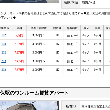
階数/構造
3階建/木造
インターネット掲載のお部屋はまとめて当社でご紹介可能です★◆立川周辺のお部屋
せ下さい！◆
部屋番号
賃料
共益 / 管理費
間取り
専有面積
敷金
礼金
保
2
102
7万円
3,000円 / -
1K
0ヶ月
0ヶ月
18.42ｍ
2
103
7.2万円
3,000円 / -
1K
0ヶ月
0ヶ月
18.42ｍ
2
202
7.2万円
3,000円 / -
1K
0ヶ月
0ヶ月
18.42ｍ
2
203
7.4万円
3,000円 / -
1K
0ヶ月
0ヶ月
18.42ｍ
2
302
7.3万円
3,000円 / -
1K
0ヶ月
0ヶ月
18.42ｍ
保駅のワンルーム賃貸アパート
所在地
東京都国立市富士見台