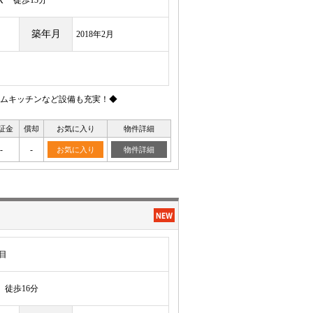
駅
徒歩13分
築年月
2018年2月
ムキッチンなど設備も充実！◆
証金
償却
お気に入り
物件詳細
-
-
お気に入り
物件詳細
目
徒歩16分