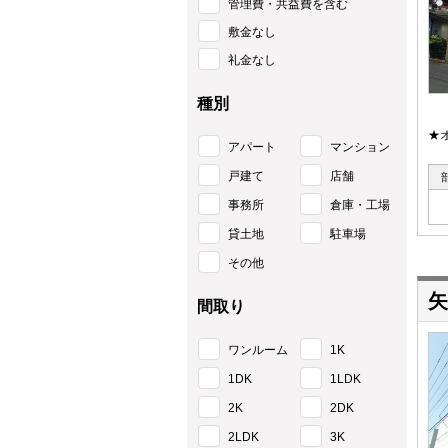
管理費・共益費を含む
敷金なし
礼金なし
種別
★
アパート
マンション
戸建て
店舗
事務所
倉庫・工場
貸土地
駐車場
その他
矢
間取り
ワンルーム
1K
1DK
1LDK
2K
2DK
2LDK
3K