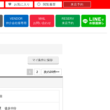
お気に入り
閲覧履歴
来店予約
VENDOR
MAIL
RESERV
仲介会社様専用
お問い合わせ
来店予約
1
2
次の20件>>
目
駅
徒歩10分