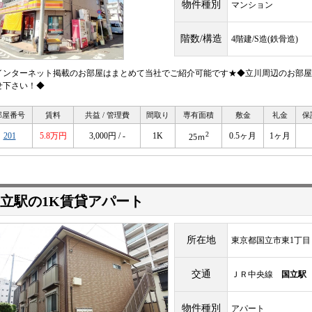
物件種別
マンション
階数/構造
4階建/S造(鉄骨造)
インターネット掲載のお部屋はまとめて当社でご紹介可能です★◆立川周辺のお部屋
せ下さい！◆
部屋番号
賃料
共益 / 管理費
間取り
専有面積
敷金
礼金
保
2
201
5.8万円
3,000円 / -
1K
0.5ヶ月
1ヶ月
25ｍ
立駅の1K賃貸アパート
所在地
東京都国立市東1丁目
交通
ＪＲ中央線
国立駅
物件種別
アパート