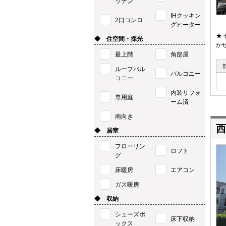
ッチン
IHクッキン
2口コンロ
グヒーター
★
◆ 住空間・採光
か
最上階
角部屋
ルーフバル
バルコニー
コニー
内装リフォ
専用庭
ーム済
南向き
西
◆ 居室
フローリン
ロフト
グ
床暖房
エアコン
ガス暖房
◆ 収納
シューズボ
床下収納
ックス