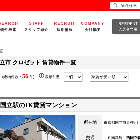
物件検索
SEARCH
STAFF
RECRUIT
COMPANY
RESIDENT
入居者専用
物件検索
スタッフ紹介
採用情報
会社概要
覧
立市 クロゼット 賃貸物件一覧
56
 (総物件数：
件)
表示件数
国立駅の1K賃貸マンション
所在地
東京都国立市青柳3丁
交通
ＪＲ南武線
西国立