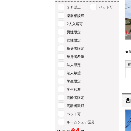
２Ｆ以上
ペット可
楽器相談可
2人入居可
男性限定
女性限定
単身者限定
★
単身者希望
法人限定
法人希望
学生限定
学生歓迎
高齢者限定
西
高齢者歓迎
ペット可
ルームシェア区分