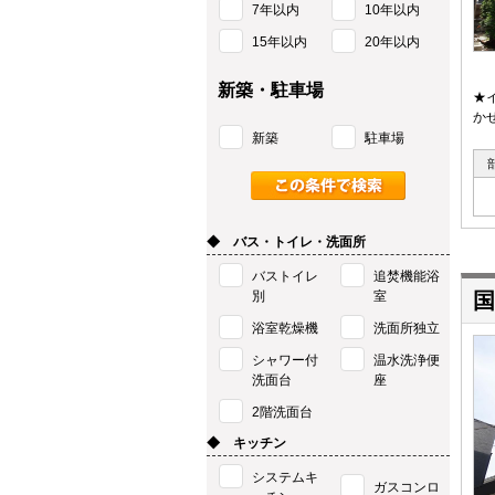
7年以内
10年以内
15年以内
20年以内
新築・駐車場
★
か
新築
駐車場
◆ バス・トイレ・洗面所
バストイレ
追焚機能浴
別
室
国
浴室乾燥機
洗面所独立
シャワー付
温水洗浄便
洗面台
座
2階洗面台
◆ キッチン
システムキ
ガスコンロ