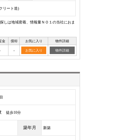
ンクリート造)
探しは地域密着、情報量ＮＯ１の当社におま
証金
償却
お気に入り
物件詳細
-
-
お気に入り
物件詳細
目
駅
徒歩10分
築年月
新築