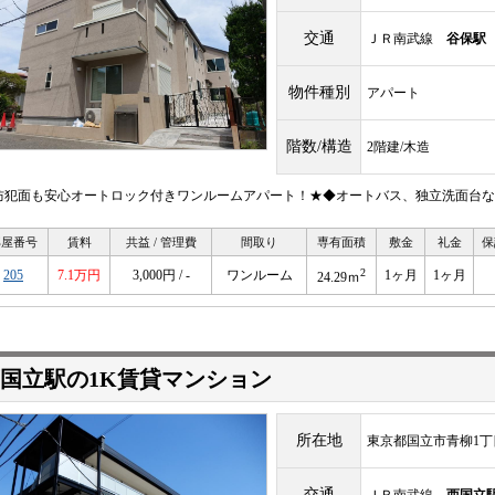
交通
ＪＲ南武線
谷保駅
物件種別
アパート
階数/構造
2階建/木造
防犯面も安心オートロック付きワンルームアパート！★◆オートバス、独立洗面台な
部屋番号
賃料
共益 / 管理費
間取り
専有面積
敷金
礼金
保
2
205
7.1万円
3,000円 / -
ワンルーム
1ヶ月
1ヶ月
24.29ｍ
国立駅の1K賃貸マンション
所在地
東京都国立市青柳1丁
交通