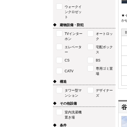
ウォークイ
ンクロゼッ
★
ト
か
◆ 建物設備・防犯
TVインター
オートロッ
ホン
ク
エレベータ
宅配ボック
ー
ス
CS
BS
専用ゴミ置
CATV
場
◆ 構造
タワー型マ
デザイナー
ンション
ズ
◆ その他設備
谷
室内洗濯機
置き場
◆ 条件