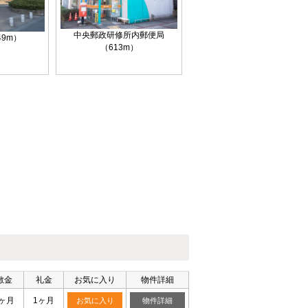
中央郵政研修所内郵便局
49m）
（613m）
敷金
礼金
お気に入り
物件詳細
0ヶ月
1ヶ月
お気に入り
物件詳細