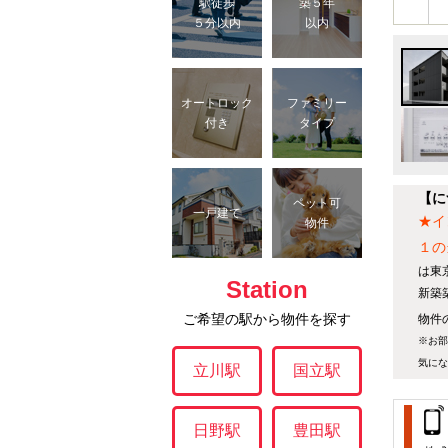
駅徒歩
築５年
５分以内
以内
オートロック
ファミリー
付き
タイプ
【に
ペット可
一戸建て
★イ
物件
１の
は東
Station
新築
ご希望の駅から物件を探す
物件の
※お部
気にな
立川駅
国立駅
日野駅
豊田駅