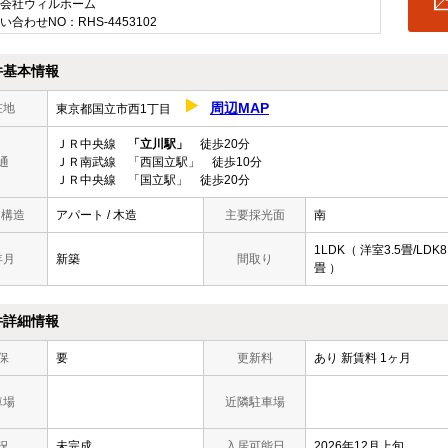
会社ウィルホーム
い合わせNO：RHS-4453102
件基本情報
周辺MAP
在地
東京都国立市西1丁目
ＪＲ中央線
「立川駅」
徒歩20分
通
ＪＲ南武線 「西国立駅」 徒歩10分
ＪＲ中央線 「国立駅」 徒歩20分
/ 構造
アパート / 木造
主要採光面
南
1LDK（ 洋室3.5畳/LDK8
年月
新築
間取り
畳 ）
件詳細情報
保
要
更新料
あり 新賃料 1ヶ月
車場
近隣駐車場
況
未完成
入居可能日
2026年12月上旬