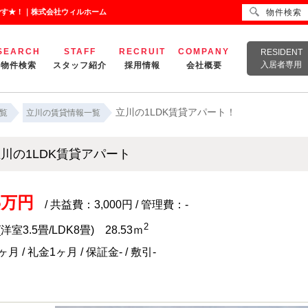
です★！｜株式会社ウィルホーム
物件検索
SEARCH
STAFF
RECRUIT
COMPANY
RESIDENT
入居者専用
物件検索
スタッフ紹介
採用情報
会社概要
立川の1LDK賃貸アパート！
覧
立川の賃貸情報一覧
川の1LDK賃貸アパート
.5万円
/ 共益費：3,000円 / 管理費：-
2
(洋室3.5畳/LDK8畳) 28.53ｍ
月 / 礼金1ヶ月 / 保証金- / 敷引-