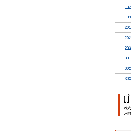
102
103
201
202
203
301
302
303
株式
お問