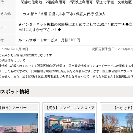
 徴
閑静な住宅地
2沿線利用可
3駅以上利用可
駅まで平坦
文教地区
その他
ガス:都市 / 水道:公営 / 排水:下水 / 保証人代行:必加入
★インターネット掲載のお部屋はまとめて当社でご紹介可能です★◆立
ント
当社におまかせ下さい！◆
 考
ルームサポートサービス 月額2700円
2026年06月28日
次回更新予定日：2026年07
と差異がある場合は現況優先となります
の学区情報について
件情報に記載されております通学区域(学区)情報は、国土数値情報ダウンロードサービスが提供する小学
加工したものですので、記載情報が現在の学区域と異なる場合がございます。国土数値情報ダウンロ
えません。また、通学区域(学区)は毎年見直しの対象となりますので、そちらを踏まえ学区情報は参
隣スポット情報
【買う】スーパー
【買う】コンビニエンスストア
【出かける