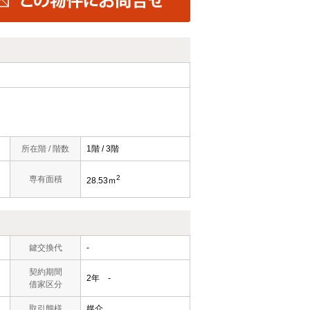
所在階 / 階数
1階 / 3階
2
専有面積
28.53ｍ
鍵交換代
-
契約期間
2年 -
借家区分
取引態様
媒介