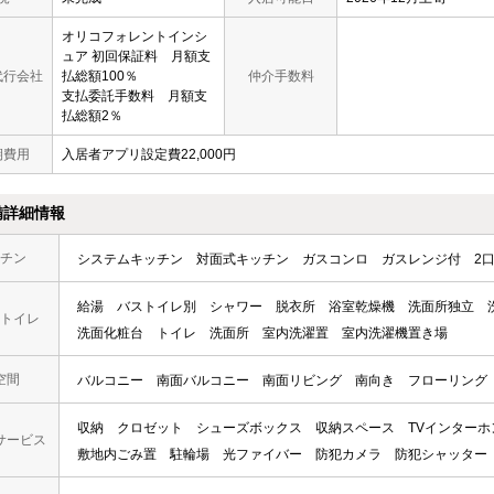
オリコフォレントインシ
ュア 初回保証料 月額支
代行会社
払総額100％
仲介手数料
支払委託手数料 月額支
払総額2％
期費用
入居者アプリ設定費22,000円
備詳細情報
チン
システムキッチン
対面式キッチン
ガスコンロ
ガスレンジ付
2
給湯
バストイレ別
シャワー
脱衣所
浴室乾燥機
洗面所独立
トイレ
洗面化粧台
トイレ
洗面所
室内洗濯置
室内洗濯機置き場
空間
バルコニー
南面バルコニー
南面リビング
南向き
フローリング
収納
クロゼット
シューズボックス
収納スペース
TVインターホ
サービス
敷地内ごみ置
駐輪場
光ファイバー
防犯カメラ
防犯シャッター