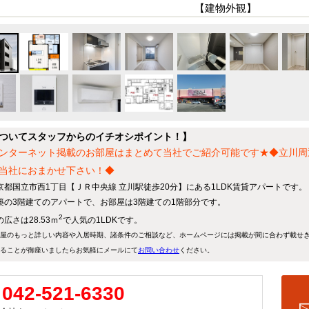
【建物外観】
ついてスタッフからのイチオシポイント！】
ンターネット掲載のお部屋はまとめて当社でご紹介可能です★◆立川周
当社におまかせ下さい！◆
京都国立市西1丁目【ＪＲ中央線 立川駅徒歩20分】にある1LDK賃貸アパートです。
築の3階建てのアパートで、お部屋は3階建ての1階部分です。
2
広さは28.53ｍ
で人気の1LDKです。
屋のもっと詳しい内容や入居時期、諸条件のご相談など、ホームページには掲載が間に合わず載せ
ることが御座いましたらお気軽にメールにて
お問い合わせ
ください。
042-521-6330