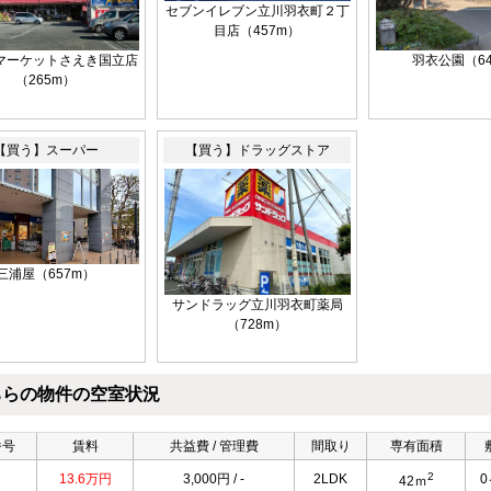
セブンイレブン立川羽衣町２丁
目店（457m）
羽衣公園（6
マーケットさえき国立店
（265m）
【買う】スーパー
【買う】ドラッグストア
三浦屋（657m）
サンドラッグ立川羽衣町薬局
（728m）
ちらの物件の空室状況
番号
賃料
共益費 / 管理費
間取り
専有面積
2
13.6万円
3,000円 / -
2LDK
42ｍ