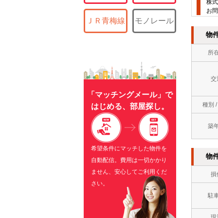
株式
お問
ＪＲ青梅線
モノレール
物
所
交
「マッチングメール」で
種別 
はじめる、部屋探し。
築
希望条件にマッチした物件を
物
自動配信。費用は一切かかり
ません、安心してご利用くだ
損
さい。
駐
現