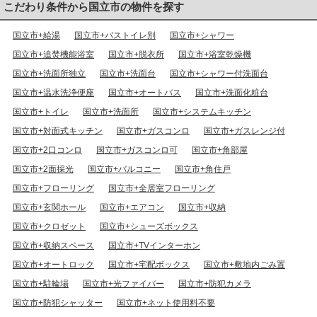
こだわり条件から国立市の物件を探す
国立市+給湯
国立市+バストイレ別
国立市+シャワー
国立市+追焚機能浴室
国立市+脱衣所
国立市+浴室乾燥機
国立市+洗面所独立
国立市+洗面台
国立市+シャワー付洗面台
国立市+温水洗浄便座
国立市+オートバス
国立市+洗面化粧台
国立市+トイレ
国立市+洗面所
国立市+システムキッチン
国立市+対面式キッチン
国立市+ガスコンロ
国立市+ガスレンジ付
国立市+2口コンロ
国立市+ガスコンロ可
国立市+角部屋
国立市+2面採光
国立市+バルコニー
国立市+角住戸
国立市+フローリング
国立市+全居室フローリング
国立市+玄関ホール
国立市+エアコン
国立市+収納
国立市+クロゼット
国立市+シューズボックス
国立市+収納スペース
国立市+TVインターホン
国立市+オートロック
国立市+宅配ボックス
国立市+敷地内ごみ置
国立市+駐輪場
国立市+光ファイバー
国立市+防犯カメラ
国立市+防犯シャッター
国立市+ネット使用料不要