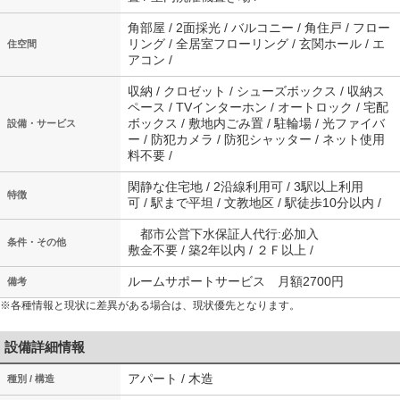
角部屋 / 2面採光 / バルコニー / 角住戸 / フロー
リング / 全居室フローリング / 玄関ホール / エ
住空間
アコン /
収納 / クロゼット / シューズボックス / 収納ス
ペース / TVインターホン / オートロック / 宅配
ボックス / 敷地内ごみ置 / 駐輪場 / 光ファイバ
設備・サービス
ー / 防犯カメラ / 防犯シャッター / ネット使用
料不要 /
閑静な住宅地 / 2沿線利用可 / 3駅以上利用
特徴
可 / 駅まで平坦 / 文教地区 / 駅徒歩10分以内 /
都市公営下水保証人代行:必加入
条件・その他
敷金不要 / 築2年以内 / ２Ｆ以上 /
ルームサポートサービス 月額2700円
備考
※各種情報と現状に差異がある場合は、現状優先となります。
設備詳細情報
アパート / 木造
種別 / 構造