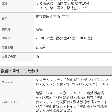
ＪＲ南武線「西国立」駅 徒歩10分
交通
ＪＲ中央線「国立」駅 徒歩20分
東京都国立市西1丁目
住所
新築
築年月
2LDK (洋室3畳/洋室4.5畳/LDK10畳)
間取り
2
42ｍ
専有面積
西
主要採光面
設備・条件・こだわり
システムキッチン / 対面式キッチン / ガスコン
キッチン
ロ / ガスレンジ付 / 2口コンロ / ガスコンロ可 /
給湯 / バストイレ別 / シャワー / 追焚機能浴
室 / 脱衣所 / 浴室乾燥機 / 洗面所独立 / 洗面
台 / シャワー付洗面台 / 温水洗浄便座 / オート
バス・トイレ
バス / 洗面化粧台 / トイレ / 洗面所 / 室内洗濯
置 / 室内洗濯機置き場 /