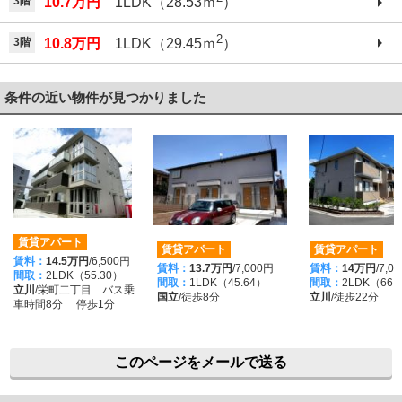
3階
10.7万円
1LDK（28.53ｍ
）
2
3階
10.8万円
1LDK（29.45ｍ
）
条件の近い物件が見つかりました
賃貸アパート
賃貸アパート
賃貸アパート
賃料：
14.5万円
/6,500円
賃料：
13.7万円
/7,000円
賃料：
14万円
/7,0
間取：
2LDK（55.30）
間取：
1LDK（45.64）
間取：
2LDK（66.
立川
/栄町二丁目 バス乗
国立
/徒歩8分
立川
/徒歩22分
車時間8分 停歩1分
このページをメールで送る