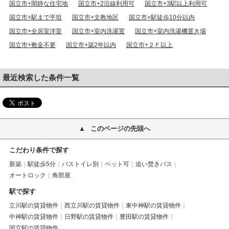
国立市+閑静な住宅地
国立市+2沿線利用可
国立市+3駅以上利用可
国立市+駅まで平坦
国立市+文教地区
国立市+駅徒歩10分以内
国立市+全居室洋室
国立市+室内洗濯置
国立市+室内洗濯機置き場
国立市+敷金不要
国立市+築2年以内
国立市+２Ｆ以上
最近検索した条件一覧
このページの先頭へ
こだわり条件で探す
新築
駅徒歩5分
バストイレ別
ペット可
追い焚きバス
オートロック
角部屋
駅で探す
立川駅の賃貸物件
西立川駅の賃貸物件
東中神駅の賃貸物件
中神駅の賃貸物件
日野駅の賃貸物件
豊田駅の賃貸物件
国立駅の賃貸物件