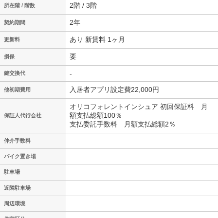
2階 / 3階
所在階 / 階数
2年
契約期間
あり 新賃料 1ヶ月
更新料
要
損保
-
鍵交換代
入居者アプリ設定費22,000円
他初期費用
オリコフォレントインシュア 初回保証料 月
額支払総額100％
保証人代行会社
支払委託手数料 月額支払総額2％
仲介手数料
バイク置き場
駐車場
近隣駐車場
周辺環境