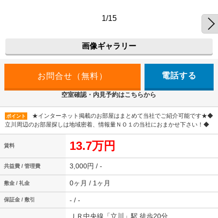
1/15
画像ギャラリー
電話する
空室確認・内見予約はこちらから
★インターネット掲載のお部屋はまとめて当社でご紹介可能です★◆
ポイント
立川周辺のお部屋探しは地域密着、情報量ＮＯ１の当社におまかせ下さい！◆
13.7万円
賃料
3,000円 / -
共益費 / 管理費
0ヶ月 / 1ヶ月
敷金 / 礼金
- / -
保証金 / 敷引
ＪＲ中央線「立川」駅 徒歩20分