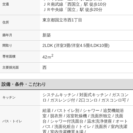
ＪＲ南武線「西国立」駅 徒歩10分
交通
ＪＲ中央線「国立」駅 徒歩20分
東京都国立市西1丁目
住所
新築
築年月
2LDK (洋室3畳/洋室4.5畳/LDK10畳)
間取り
2
42ｍ
専有面積
西
主要採光面
設備・条件・こだわり
システムキッチン / 対面式キッチン / ガスコン
キッチン
ロ / ガスレンジ付 / 2口コンロ / ガスコンロ可 /
給湯 / バストイレ別 / シャワー / 追焚機能浴
室 / 脱衣所 / 浴室乾燥機 / 洗面所独立 / 洗面
台 / シャワー付洗面台 / 温水洗浄便座 / オート
バス・トイレ
バス / 洗面化粧台 / トイレ / 洗面所 / 室内洗濯
置 / 室内洗濯機置き場 /