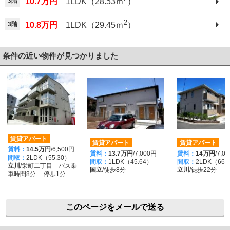
3階
10.7万円
1LDK（28.53ｍ
）
2
3階
10.8万円
1LDK（29.45ｍ
）
条件の近い物件が見つかりました
賃貸アパート
賃貸アパート
賃貸アパート
賃料：
14.5万円
/6,500円
賃料：
13.7万円
/7,000円
賃料：
14万円
/7,0
間取：
2LDK（55.30）
間取：
1LDK（45.64）
間取：
2LDK（66.
立川
/栄町二丁目 バス乗
国立
/徒歩8分
立川
/徒歩22分
車時間8分 停歩1分
このページをメールで送る