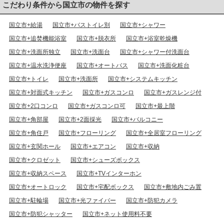
こだわり条件から国立市の物件を探す
国立市+給湯
国立市+バストイレ別
国立市+シャワー
国立市+追焚機能浴室
国立市+脱衣所
国立市+浴室乾燥機
国立市+洗面所独立
国立市+洗面台
国立市+シャワー付洗面台
国立市+温水洗浄便座
国立市+オートバス
国立市+洗面化粧台
国立市+トイレ
国立市+洗面所
国立市+システムキッチン
国立市+対面式キッチン
国立市+ガスコンロ
国立市+ガスレンジ付
国立市+2口コンロ
国立市+ガスコンロ可
国立市+最上階
国立市+角部屋
国立市+2面採光
国立市+バルコニー
国立市+角住戸
国立市+フローリング
国立市+全居室フローリング
国立市+玄関ホール
国立市+エアコン
国立市+収納
国立市+クロゼット
国立市+シューズボックス
国立市+収納スペース
国立市+TVインターホン
国立市+オートロック
国立市+宅配ボックス
国立市+敷地内ごみ置
国立市+駐輪場
国立市+光ファイバー
国立市+防犯カメラ
国立市+防犯シャッター
国立市+ネット使用料不要