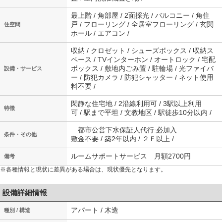
最上階 / 角部屋 / 2面採光 / バルコニー / 角住
戸 / フローリング / 全居室フローリング / 玄関
住空間
ホール / エアコン /
収納 / クロゼット / シューズボックス / 収納ス
ペース / TVインターホン / オートロック / 宅配
ボックス / 敷地内ごみ置 / 駐輪場 / 光ファイバ
設備・サービス
ー / 防犯カメラ / 防犯シャッター / ネット使用
料不要 /
閑静な住宅地 / 2沿線利用可 / 3駅以上利用
特徴
可 / 駅まで平坦 / 文教地区 / 駅徒歩10分以内 /
都市公営下水保証人代行:必加入
条件・その他
敷金不要 / 築2年以内 / ２Ｆ以上 /
ルームサポートサービス 月額2700円
備考
※各種情報と現状に差異がある場合は、現状優先となります。
設備詳細情報
アパート / 木造
種別 / 構造