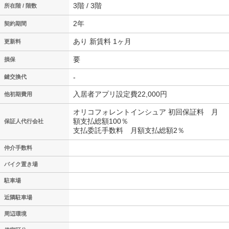
3階 / 3階
所在階 / 階数
2年
契約期間
あり 新賃料 1ヶ月
更新料
要
損保
-
鍵交換代
入居者アプリ設定費22,000円
他初期費用
オリコフォレントインシュア 初回保証料 月
額支払総額100％
保証人代行会社
支払委託手数料 月額支払総額2％
仲介手数料
バイク置き場
駐車場
近隣駐車場
周辺環境