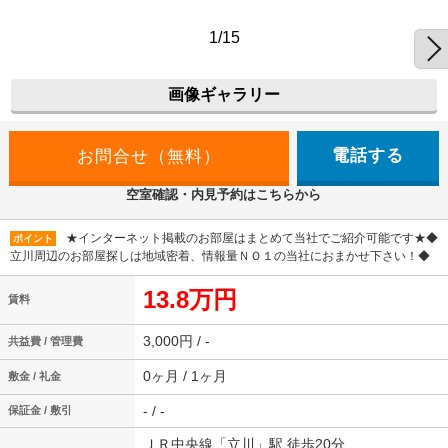
1/15
画像ギャラリー
電話する
空室確認・内見予約はこちらから
★インターネット掲載のお部屋はまとめて当社でご紹介可能です★◆
ポイント
立川周辺のお部屋探しは地域密着、情報量ＮＯ１の当社におまかせ下さい！◆
13.8万円
賃料
3,000円 / -
共益費 / 管理費
0ヶ月 / 1ヶ月
敷金 / 礼金
- / -
保証金 / 敷引
ＪＲ中央線「立川」駅 徒歩20分