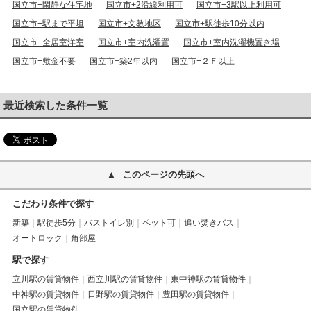
国立市+閑静な住宅地
国立市+2沿線利用可
国立市+3駅以上利用可
国立市+駅まで平坦
国立市+文教地区
国立市+駅徒歩10分以内
国立市+全居室洋室
国立市+室内洗濯置
国立市+室内洗濯機置き場
国立市+敷金不要
国立市+築2年以内
国立市+２Ｆ以上
最近検索した条件一覧
このページの先頭へ
こだわり条件で探す
新築
駅徒歩5分
バストイレ別
ペット可
追い焚きバス
オートロック
角部屋
駅で探す
立川駅の賃貸物件
西立川駅の賃貸物件
東中神駅の賃貸物件
中神駅の賃貸物件
日野駅の賃貸物件
豊田駅の賃貸物件
国立駅の賃貸物件