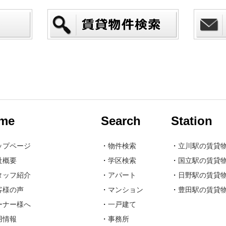
me
Search
Station
ップページ
・
物件検索
・
立川駅の賃貸
社概要
・
学区検索
・
国立駅の賃貸
タッフ紹介
・
アパート
・
日野駅の賃貸
客様の声
・
マンション
・
豊田駅の賃貸
ーナー様へ
・
一戸建て
用情報
・
事務所