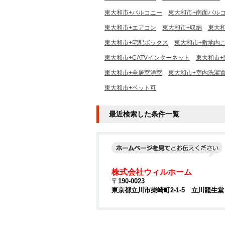
東大和市+バルコニー
東大和市+南面バル
東大和市+エアコン
東大和市+収納
東大
東大和市+宅配ボックス
東大和市+敷地内
東大和市+CATVインターネット
東大和市+
東大和市+全居室洋室
東大和市+室内洗濯
東大和市+ペット可
最近検索した条件一覧
株式会社ウィルホーム
〒190-0023
東京都立川市柴崎町2-1-5 立川龍生