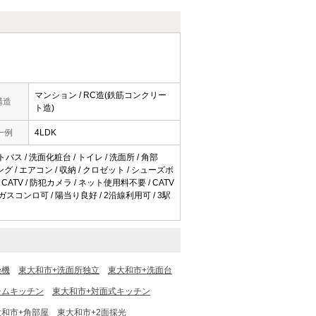
マンション / RC造(鉄筋コンクリー
構造
ト造)
一例
4LDK
バス / 洗面化粧台 / トイレ / 洗面所 / 角部
グ / エアコン / 収納 / クロゼット / シューズボ
ATV / 防犯カメラ / ネット使用料不要 / CATV
ガスコンロ可 / 陽当り良好 / 2沿線利用可 / 3駅
燥機
東大和市+洗面所独立
東大和市+洗面台
テムキッチン
東大和市+対面式キッチン
大和市+角部屋
東大和市+2面採光