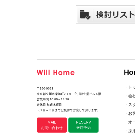
Ho
・
ト
〒190-0023
東京都立川市柴崎町2-1-5 立川龍生堂ビル４階
・
会
営業時間 10:00～18:30
・
ス
定休日 毎週水曜日
（１月～３月までは無休で営業しております）
・
お
・
オ
MAIL
RESERV
お問い合わせ
来店予約
・
採