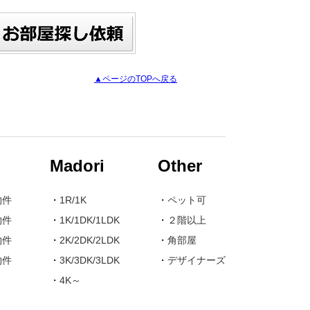
▲ページのTOPへ戻る
Madori
Other
物件
・
1R/1K
・
ペット可
物件
・
1K/1DK/1LDK
・
２階以上
物件
・
2K/2DK/2LDK
・
角部屋
物件
・
3K/3DK/3LDK
・
デザイナーズ
・
4K～