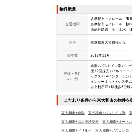
物件概要
多摩都市モノレール
玉
交通機関
多摩都市モノレール 桜街
西武拝島線 玉川上水 徒
住所
東京都東大和市桜が丘
築年数
2012年11月
給湯 / バストイレ別 / シャ
屋 / 2面採光 / バルコニー
設備・条件
ックス / TVインターホン /
の一例
インターネット / システムキ
以上利用可 / 駅徒歩5分以内
こだわり条件から東大和市の物件を
東大和市+給湯
東大和市+バストイレ別
東大和市+温水洗浄便座
東大和市+オート
東大和市+グリル付
東大和市+ガスコンロ