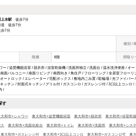
川上水駅
徒歩7分
道 徒歩7分
歩7分
種別 / 
階層
8階
間取り
ワー / 追焚機能浴室 / 脱衣所 / 浴室乾燥機 / 洗面所独立 / 洗面台 / 温水洗浄便座 / オート
 / 南面バルコニー / 南面リビング / 南西向き / 角住戸 / フローリング / 全居室フローリン
 オートロック / エレベーター / 宅配ボックス / 敷地内ごみ置 / 駐輪場 / 光ファイバー / C
ッチン / 対面式キッチン / グリル付 / ガスコンロ / ガスレンジ付 / 3口以上コンロ / 
 /
探す
東大和市+シャワー
東大和市+追焚機能浴室
東大和市+脱衣所
東大和市+浴室乾
バス
東大和市+洗面化粧台
東大和市+トイレ
東大和市+洗面所
東大和市+シス
東大和市+ガスレンジ付
東大和市+3口以上コンロ
東大和市+ガスコンロ可
東