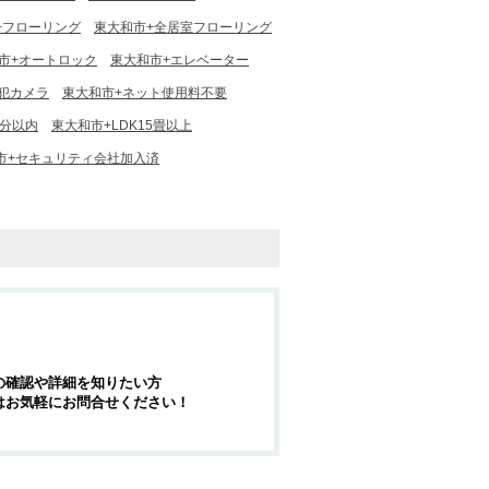
+フローリング
東大和市+全居室フローリング
市+オートロック
東大和市+エレベーター
犯カメラ
東大和市+ネット使用料不要
5分以内
東大和市+LDK15畳以上
市+セキュリティ会社加入済
の確認や詳細を知りたい方
はお気軽にお問合せください！