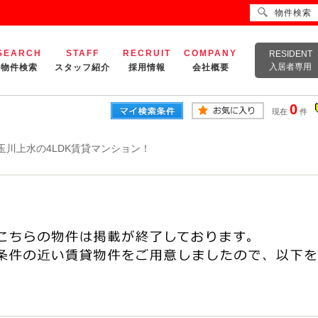
物件検索
SEARCH
STAFF
RECRUIT
COMPANY
RESIDENT
入居者専用
物件検索
スタッフ紹介
採用情報
会社概要
0
現在
件
玉川上水の4LDK賃貸マンション！