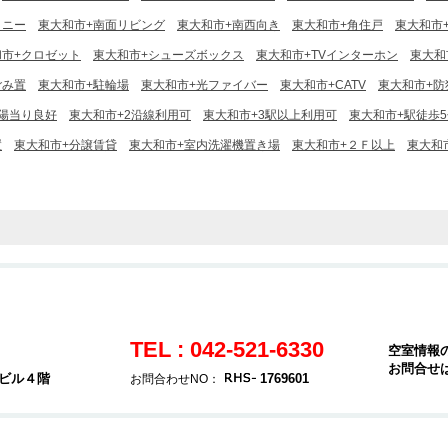
コニー
東大和市+南面リビング
東大和市+南西向き
東大和市+角住戸
東大和市
和市+クロゼット
東大和市+シューズボックス
東大和市+TVインターホン
東大和
ごみ置
東大和市+駐輪場
東大和市+光ファイバー
東大和市+CATV
東大和市+防
陽当り良好
東大和市+2沿線利用可
東大和市+3駅以上利用可
東大和市+駅徒歩
置
東大和市+分譲賃貸
東大和市+室内洗濯機置き場
東大和市+２Ｆ以上
東大和
TEL : 042-521-6330
空室情報
お問合せ
堂ビル４階
1769601
お問合わせNO：