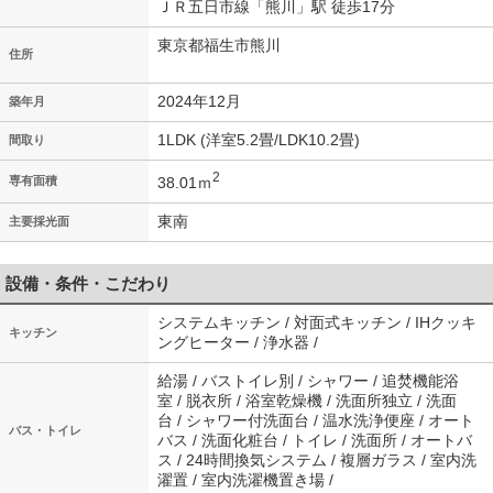
ＪＲ五日市線「熊川」駅 徒歩17分
東京都福生市熊川
住所
2024年12月
築年月
1LDK (洋室5.2畳/LDK10.2畳)
間取り
2
38.01ｍ
専有面積
東南
主要採光面
設備・条件・こだわり
システムキッチン / 対面式キッチン / IHクッキ
キッチン
ングヒーター / 浄水器 /
給湯 / バストイレ別 / シャワー / 追焚機能浴
室 / 脱衣所 / 浴室乾燥機 / 洗面所独立 / 洗面
台 / シャワー付洗面台 / 温水洗浄便座 / オート
バス・トイレ
バス / 洗面化粧台 / トイレ / 洗面所 / オートバ
ス / 24時間換気システム / 複層ガラス / 室内洗
濯置 / 室内洗濯機置き場 /