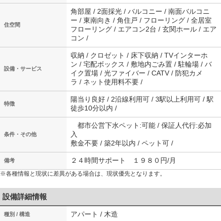
角部屋 / 2面採光 / バルコニー / 南面バルコニ
ー / 東南向き / 角住戸 / フローリング / 全居室
住空間
フローリング / エアコン2台 / 玄関ホール / エア
コン /
収納 / クロゼット / 床下収納 / TVインターホ
ン / 宅配ボックス / 敷地内ごみ置 / 駐輪場 / バ
設備・サービス
イク置場 / 光ファイバー / CATV / 防犯カメ
ラ / ネット使用料不要 /
陽当り良好 / 2沿線利用可 / 3駅以上利用可 / 駅
特徴
徒歩10分以内 /
都市公営下水ペット:可能 / 保証人代行:必加
入
条件・その他
敷金不要 / 築2年以内 / ペット可 /
２４時間サポート １９８０円/月
備考
※各種情報と現状に差異がある場合は、現状優先となります。
設備詳細情報
アパート / 木造
種別 / 構造