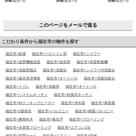
拝島
/徒歩7分
拝島
/徒歩7分
拝島
/徒歩7分
このページをメールで送る
こだわり条件から福生市の物件を探す
福生市+給湯
福生市+バストイレ別
福生市+シャワー
福生市+追焚機能浴室
福生市+脱衣所
福生市+浴室乾燥機
福生市+洗面所独立
福生市+洗面台
福生市+シャワー付洗面台
福生市+温水洗浄便座
福生市+オートバス
福生市+洗面化粧台
福生市+トイレ
福生市+洗面所
福生市+オートバス
福生市+システムキッチン
福生市+対面式キッチン
福生市+IHクッキングヒーター
福生市+浄水器
福生市+角部屋
福生市+2面採光
福生市+バルコニー
福生市+南面バルコニー
福生市+東南向き
福生市+角住戸
福生市+フローリング
福生市+全居室フローリング
福生市+エアコン2台
福生市+玄関ホール
福生市+エアコン
福生市+収納