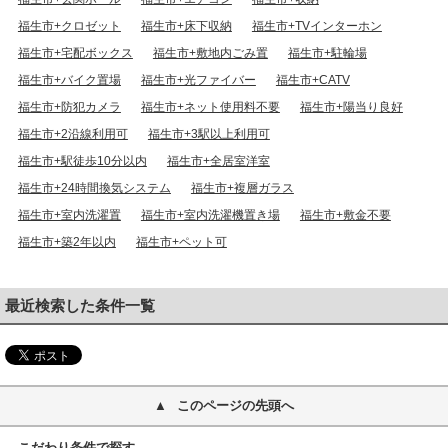
福生市+クロゼット
福生市+床下収納
福生市+TVインターホン
福生市+宅配ボックス
福生市+敷地内ごみ置
福生市+駐輪場
福生市+バイク置場
福生市+光ファイバー
福生市+CATV
福生市+防犯カメラ
福生市+ネット使用料不要
福生市+陽当り良好
福生市+2沿線利用可
福生市+3駅以上利用可
福生市+駅徒歩10分以内
福生市+全居室洋室
福生市+24時間換気システム
福生市+複層ガラス
福生市+室内洗濯置
福生市+室内洗濯機置き場
福生市+敷金不要
福生市+築2年以内
福生市+ペット可
最近検索した条件一覧
このページの先頭へ
こだわり条件で探す