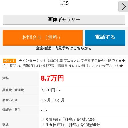
1/15
画像ギャラリー
電話する
空室確認・内見予約はこちらから
★インターネット掲載のお部屋はまとめて当社でご紹介可能です★◆
ポイント
立川周辺のお部屋探しは地域密着、情報量ＮＯ１の当社におまかせ下さい！◆
8.7万円
賃料
3,500円 / -
共益費 / 管理費
0ヶ月 / 1ヶ月
敷金 / 礼金
- / -
保証金 / 敷引
ＪＲ青梅線「拝島」駅 徒歩9分
ＪＲ五日市線「拝島」駅 徒歩9分
交通