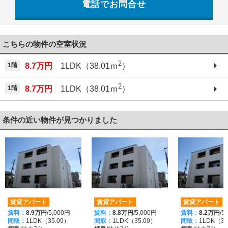
電話でお問合せ
042-521-6330
こちらの物件の空室状況
2
1階
8.7万円
1LDK（38.01ｍ
）
2
1階
8.7万円
1LDK（38.01ｍ
）
条件の近い物件が見つかりました
賃貸アパート
賃貸アパート
賃貸アパート
賃料：
8.9万円
/5,000円
賃料：
8.8万円
/5,000円
賃料：
8.2万円
/5
間取：
1LDK（35.09）
間取：
1LDK（35.09）
間取：
1LDK（30