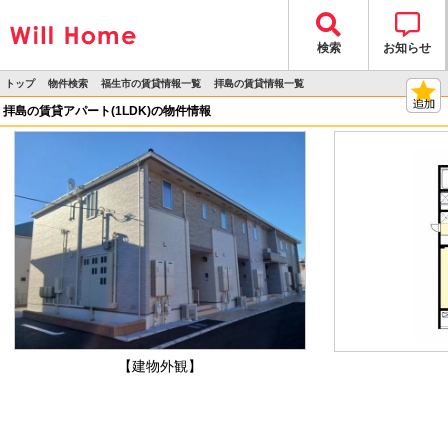
検索
お知らせ
トップ
物件検索
福生市の賃貸情報一覧
拝島の賃貸情報一覧
>
>
>
>
物件詳細
拝島の賃貸アパート(1LDK)の物件情報
【建物外観】