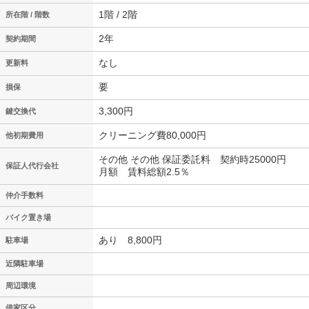
1階 / 2階
所在階 / 階数
2年
契約期間
なし
更新料
要
損保
3,300円
鍵交換代
クリーニング費80,000円
他初期費用
その他 その他 保証委託料 契約時25000円
保証人代行会社
月額 賃料総額2.5％
仲介手数料
バイク置き場
あり 8,800円
駐車場
近隣駐車場
周辺環境
-
借家区分