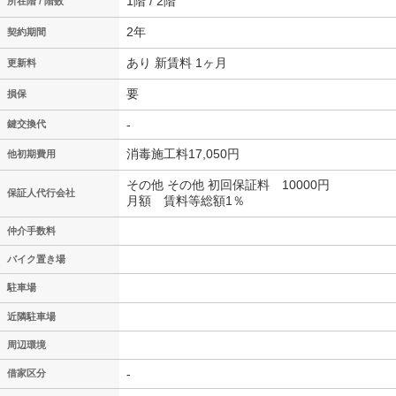
1階 / 2階
所在階 / 階数
2年
契約期間
あり 新賃料 1ヶ月
更新料
要
損保
-
鍵交換代
消毒施工料17,050円
他初期費用
その他 その他 初回保証料 10000円
保証人代行会社
月額 賃料等総額1％
仲介手数料
バイク置き場
駐車場
近隣駐車場
周辺環境
-
借家区分