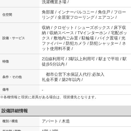
洗濯機置き場 /
角部屋 / インナーバルコニー / 角住戸 / フロー
住空間
リング / 全居室フローリング / エアコン /
収納 / クロゼット / シューズボックス / 床下収
納 / 収納スペース / TVインターホン / 宅配ボッ
クス / 敷地内ごみ置 / 駐輪場 / バイク置場 / 光
設備・サービス
ファイバー / 防犯カメラ / 防犯シャッター / ネ
ット使用料不要 /
2沿線利用可 / 3駅以上利用可 / 駅まで平坦 / 駅
特徴
徒歩5分以内 /
都市公営下水保証人代行:必加入
条件・その他
礼金不要 / 築2年以内 /
-
備考
※各種情報と現状に差異がある場合は、現状優先となります。
設備詳細情報
アパート / 木造
種別 / 構造