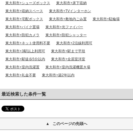
東大和市+シューズボックス
東大和市+床下収納
東大和市+収納スペース
東大和市+TVインターホン
東大和市+宅配ボックス
東大和市+敷地内ごみ置
東大和市+駐輪場
東大和市+バイク置場
東大和市+光ファイバー
東大和市+防犯カメラ
東大和市+防犯シャッター
東大和市+ネット使用料不要
東大和市+2沿線利用可
東大和市+3駅以上利用可
東大和市+駅まで平坦
東大和市+駅徒歩5分以内
東大和市+全居室洋室
東大和市+室内洗濯置
東大和市+室内洗濯機置き場
東大和市+礼金不要
東大和市+築2年以内
最近検索した条件一覧
このページの先頭へ