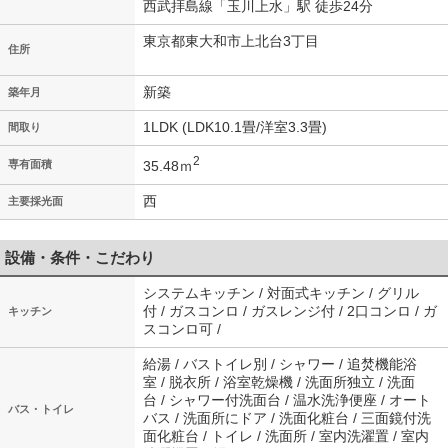
西武拝島線「玉川上水」駅 徒歩24分
東京都東大和市上北台3丁目
住所
新築
築年月
1LDK (LDK10.1畳/洋室3.3畳)
間取り
2
35.48ｍ
専有面積
西
主要採光面
設備・条件・こだわり
システムキッチン / 対面式キッチン / グリル
付 / ガスコンロ / ガスレンジ付 / 2口コンロ / ガ
キッチン
スコンロ可 /
給湯 / バストイレ別 / シャワー / 追焚機能浴
室 / 脱衣所 / 浴室乾燥機 / 洗面所独立 / 洗面
台 / シャワー付洗面台 / 温水洗浄便座 / オート
バス・トイレ
バス / 洗面所にドア / 洗面化粧台 / 三面鏡付洗
面化粧台 / トイレ / 洗面所 / 室内洗濯置 / 室内