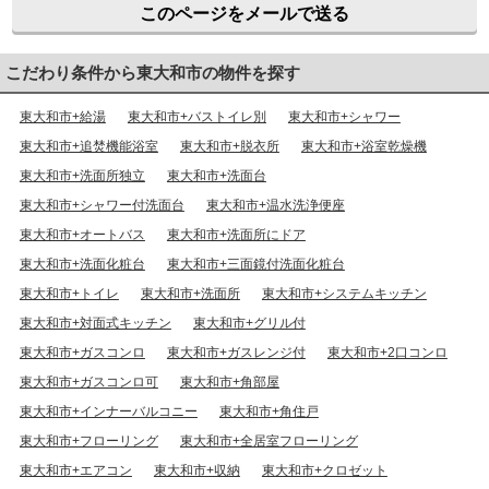
このページをメールで送る
こだわり条件から東大和市の物件を探す
東大和市+給湯
東大和市+バストイレ別
東大和市+シャワー
東大和市+追焚機能浴室
東大和市+脱衣所
東大和市+浴室乾燥機
東大和市+洗面所独立
東大和市+洗面台
東大和市+シャワー付洗面台
東大和市+温水洗浄便座
東大和市+オートバス
東大和市+洗面所にドア
東大和市+洗面化粧台
東大和市+三面鏡付洗面化粧台
東大和市+トイレ
東大和市+洗面所
東大和市+システムキッチン
東大和市+対面式キッチン
東大和市+グリル付
東大和市+ガスコンロ
東大和市+ガスレンジ付
東大和市+2口コンロ
東大和市+ガスコンロ可
東大和市+角部屋
東大和市+インナーバルコニー
東大和市+角住戸
東大和市+フローリング
東大和市+全居室フローリング
東大和市+エアコン
東大和市+収納
東大和市+クロゼット