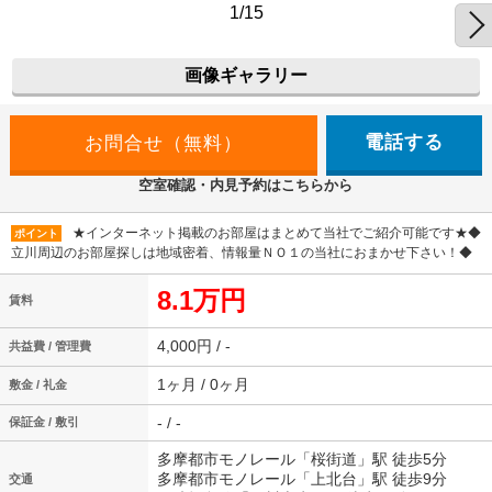
1/15
画像ギャラリー
電話する
空室確認・内見予約はこちらから
★インターネット掲載のお部屋はまとめて当社でご紹介可能です★◆
ポイント
立川周辺のお部屋探しは地域密着、情報量ＮＯ１の当社におまかせ下さい！◆
8.1万円
賃料
4,000円 / -
共益費 / 管理費
1ヶ月 / 0ヶ月
敷金 / 礼金
- / -
保証金 / 敷引
多摩都市モノレール「桜街道」駅 徒歩5分
多摩都市モノレール「上北台」駅 徒歩9分
交通