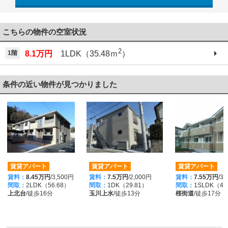
042-521-6330
こちらの物件の空室状況
2
1階
8.1万円
1LDK（35.48ｍ
）
条件の近い物件が見つかりました
賃貸アパート
賃貸アパート
賃貸アパート
賃料：
8.45万円
/3,500円
賃料：
7.5万円
/2,000円
賃料：
7.55万円
/3
間取：
2LDK（56.68）
間取：
1DK（29.81）
間取：
1SLDK（46
上北台
/徒歩16分
玉川上水
/徒歩13分
桜街道
/徒歩17分