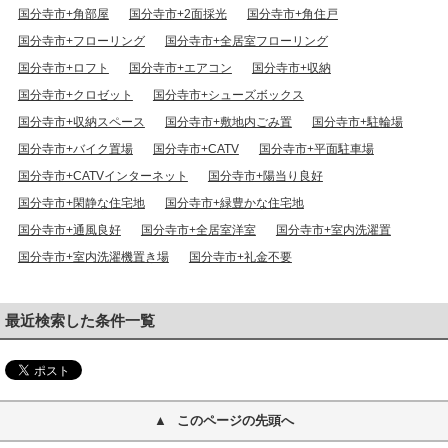
国分寺市+角部屋
国分寺市+2面採光
国分寺市+角住戸
国分寺市+フローリング
国分寺市+全居室フローリング
国分寺市+ロフト
国分寺市+エアコン
国分寺市+収納
国分寺市+クロゼット
国分寺市+シューズボックス
国分寺市+収納スペース
国分寺市+敷地内ごみ置
国分寺市+駐輪場
国分寺市+バイク置場
国分寺市+CATV
国分寺市+平面駐車場
国分寺市+CATVインターネット
国分寺市+陽当り良好
国分寺市+閑静な住宅地
国分寺市+緑豊かな住宅地
国分寺市+通風良好
国分寺市+全居室洋室
国分寺市+室内洗濯置
国分寺市+室内洗濯機置き場
国分寺市+礼金不要
最近検索した条件一覧
このページの先頭へ