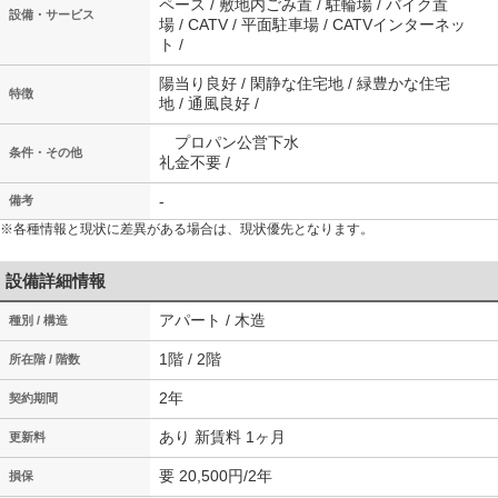
ペース / 敷地内ごみ置 / 駐輪場 / バイク置
設備・サービス
場 / CATV / 平面駐車場 / CATVインターネッ
ト /
陽当り良好 / 閑静な住宅地 / 緑豊かな住宅
特徴
地 / 通風良好 /
プロパン公営下水
条件・その他
礼金不要 /
-
備考
※各種情報と現状に差異がある場合は、現状優先となります。
設備詳細情報
アパート / 木造
種別 / 構造
1階 / 2階
所在階 / 階数
2年
契約期間
あり 新賃料 1ヶ月
更新料
要 20,500円/2年
損保