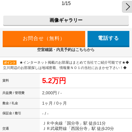
1/15
画像ギャラリー
電話する
空室確認・内見予約はこちらから
★インターネット掲載のお部屋はまとめて当社でご紹介可能です★◆
ポイント
立川周辺のお部屋探しは地域密着、情報量ＮＯ１の当社におまかせ下さい！◆
5.2万円
賃料
2,000円 / -
共益費 / 管理費
1ヶ月 / 0ヶ月
敷金 / 礼金
- / -
保証金 / 敷引
ＪＲ中央線「国分寺」駅 徒歩11分
ＪＲ武蔵野線「西国分寺」駅 徒歩20分
交通