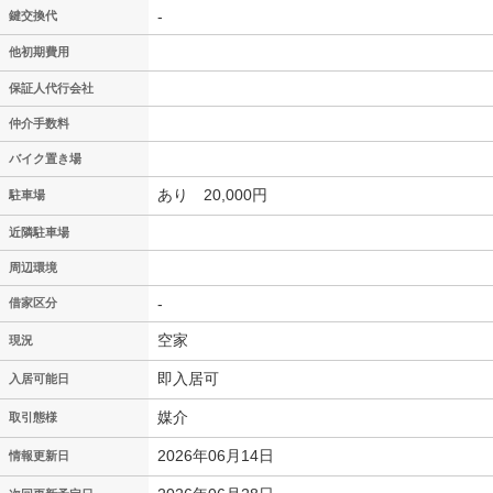
-
鍵交換代
他初期費用
保証人代行会社
仲介手数料
バイク置き場
あり 20,000円
駐車場
近隣駐車場
周辺環境
-
借家区分
空家
現況
即入居可
入居可能日
媒介
取引態様
2026年06月14日
情報更新日