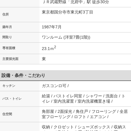
ＪＲ武蔵野線「北府中」駅 徒歩30分
東京都国分寺市東元町3丁目
住所
1987年7月
築年月
ワンルーム (洋室7畳(1階))
間取り
2
23.1ｍ
専有面積
東
主要採光面
設備・条件・こだわり
ガスコンロ可 /
キッチン
給湯 / バストイレ同室 / シャワー / 洗面台 / ト
バス・トイレ
イレ / 室内洗濯置 / 室内洗濯機置き場 /
角部屋 / 2面採光 / 角住戸 / フローリング / 全居
住空間
室フローリング / ロフト / エアコン /
収納 / クロゼット / シューズボックス / 収納ス